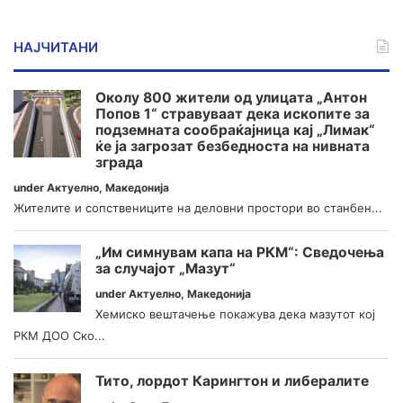
НАЈЧИТАНИ
Околу 800 жители од улицата „Антон
Попов 1“ стравуваат дека ископите за
подземната сообраќајница кај „Лимак“
ќе ја загрозат безбедноста на нивната
зграда
under
Актуелно
,
Македонија
Жителите и сопствениците на деловни простори во станбен...
„Им симнувам капа на РКМ“: Сведочења
за случајот „Мазут“
under
Актуелно
,
Македонија
Хемиско вештачење покажува дека мазутот кој
РКМ ДОО Ско...
Тито, лордот Карингтон и либералите