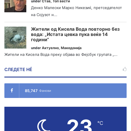
under
Став
,
Топ вести
Денко Малески Марко Никезиќ, претседателот
на Сојузот н...
Жители од Кисела Вода повторно без
вода: „Истата цевка пука веќе 14
години“
under
Актуелно
,
Македонија
Жители на Кисела Вода преку објава во Фејсбук групата „...
СЛЕДЕТЕ НÉ
85,747
Фанови
23
℃