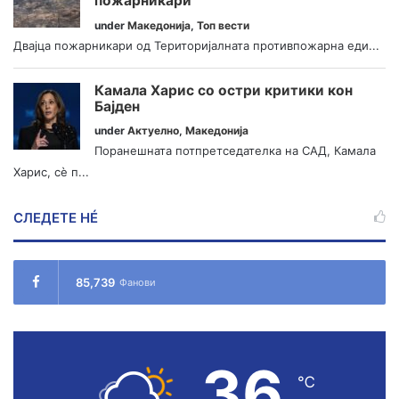
пожарникари
under
Македонија
,
Топ вести
Двајца пожарникари од Територијалната противпожарна еди...
Камала Харис со остри критики кон
Бајден
under
Актуелно
,
Македонија
Поранешната потпретседателка на САД, Камала
Харис, сè п...
СЛЕДЕТЕ НÉ
85,739
Фанови
36
℃