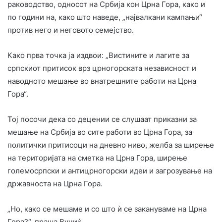
раководство, односот на Србија кон Црна Гора, како и
по години на, како што наведе, „највалкани кампањи“
против него и неговото семејство.
Како прва точка ја издвои: „Вистините и лагите за
српскиот притисок врз црногорската независност и
наводното мешање во внатрешните работи на Црна
Гора“.
Тој посочи дека со децении се слушаат приказни за
мешање на Србија во сите работи во Црна Гора, за
политички притисоци на дневно ниво, желба за ширење
на територијата на сметка на Црна Гора, ширење
големосрпски и антицрногорски идеи и загрозување на
државноста на Црна Гора.
„Но, како се мешаме и со што ѝ се закануваме на Црна
Гора?“, праша Вучиќ.