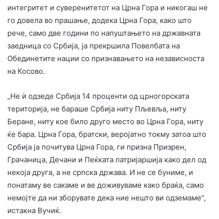
интегритет и суверенитетот на Црна Гора и никогаш не
го довела во прашање, додека Црна Гора, како што
рече, само две години по напуштањето на државната
заедница со Србија, ја прекршила Повелбата на
Обединетите нации со признавањето на независноста
на Косово.
„Не ѝ одзеде Србија 14 проценти од црногорската
територија, не бараше Србија ниту Пљевља, ниту
Беране, ниту кое било друго место во Црна Гора, ниту
ќе бара. Црна Гора, братски, веројатно токму затоа што
Србија ја почитува Црна Гора, ги призна Призрен,
Грачаница, Дечани и Пеќката патријаршија како дел од
некоја друга, а не српска држава. И не се буниме, и
понатаму ве сакаме и ве доживуваме како браќа, само
немојте да ни зборувате дека ние нешто ви одземаме“,
истакна Вучиќ.