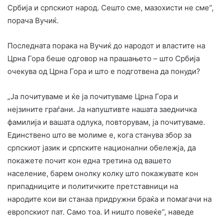
Србија и српскиот народ. Сешто сме, мазохисти не сме“,
порача Вучиќ.
Последната порака на Вучиќ до народот и властите на
Црна Гора беше одговор на прашањето – што Србија
очекува од Црна Гора и што е подготвена да понуди?
„Ја почитуваме и ќе ја почитуваме Црна Гора и
нејзините граѓани. Ја напуштивте нашата заедничка
фамилија и вашата одлука, повторувам, ја почитуваме.
Единствено што ве молиме е, кога станува збор за
српскиот јазик и српските национални обележја, да
покажете почит кон една третина од вашето
население, барем онолку колку што покажувате кон
припадниците и политичките претставници на
народите кои ви станаа придружни браќа и помагачи на
европскиот пат. Само тоа. И ништо повеќе“, наведе