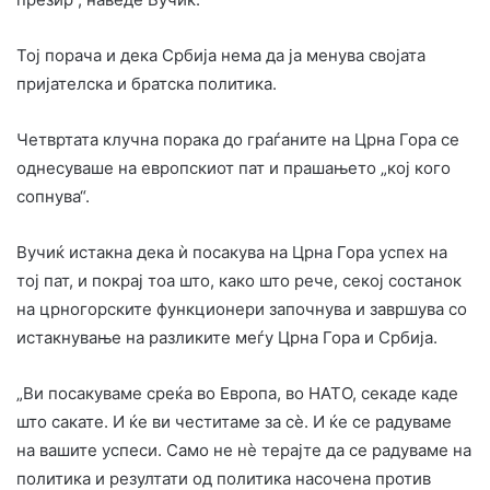
Тој порача и дека Србија нема да ја менува својата
пријателска и братска политика.
Четвртата клучна порака до граѓаните на Црна Гора се
однесуваше на европскиот пат и прашањето „кој кого
сопнува“.
Вучиќ истакна дека ѝ посакува на Црна Гора успех на
тој пат, и покрај тоа што, како што рече, секој состанок
на црногорските функционери започнува и завршува со
истакнување на разликите меѓу Црна Гора и Србија.
„Ви посакуваме среќа во Европа, во НАТО, секаде каде
што сакате. И ќе ви честитаме за сè. И ќе се радуваме
на вашите успеси. Само не нè терајте да се радуваме на
политика и резултати од политика насочена против