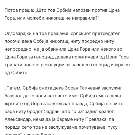
Потоа праша: „Што тоа Србија направи против Црна
Гора, или можеби никогаш не направила?“
Одговарајќи на тоа прашање, српскиот претседател
посочи дека Србија никогаш, ниту посредно ниту
непосредно, не ја обвинила Црна Гора или некого во
Црна Гора за геноцид, додека политичари од Црна Гора
трипати носеле резолуции за наводен геноцид извршен
од Србите.
„Патем, Србија смета дека Зоран Гопчевиќ заслужил
базенот да го носи неговото име, Србија смета дека
жртвите од Лора заслужуваат правда, Србија не ви го
бара ниту бродот ‘Јадран’ што го изградил кралот
Александар, нема да ја бараме ниту Превлака, па
поради сето тоа не заслужуваме почитување, туку
презир“, наведе Вучиќ.