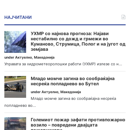
НАЈЧИТАНИ
УХМР со најнова прогноза: Најави
нестабилно со дожд и грмежи во
Куманово, Струмица, Полог и на југот од
земјава
under
Актуелно
,
Македонија
Управата за хидрометеоролошки работи (УХМР) излезе со н...
Младо момче загина во сообраќајна
несреќа попладнево во Бутел
under
Актуелно
,
Македонија
Младо момче загина во сообраќајна несреќа
попладнево во...
Големиот пожар зафати противпожарно
возило – повредени двајцата