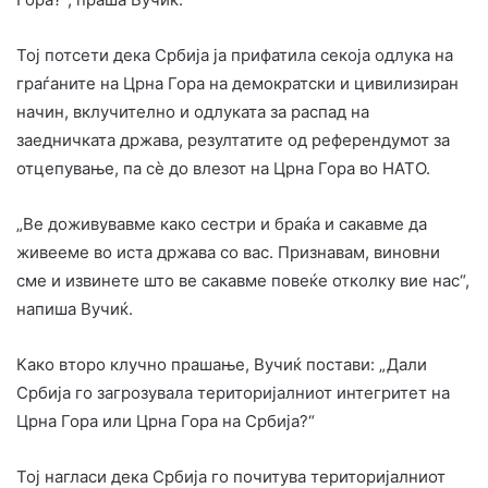
Тој потсети дека Србија ја прифатила секоја одлука на
граѓаните на Црна Гора на демократски и цивилизиран
начин, вклучително и одлуката за распад на
заедничката држава, резултатите од референдумот за
отцепување, па сè до влезот на Црна Гора во НАТО.
„Ве доживувавме како сестри и браќа и сакавме да
живееме во иста држава со вас. Признавам, виновни
сме и извинете што ве сакавме повеќе отколку вие нас“,
напиша Вучиќ.
Како второ клучно прашање, Вучиќ постави: „Дали
Србија го загрозувала територијалниот интегритет на
Црна Гора или Црна Гора на Србија?“
Тој нагласи дека Србија го почитува територијалниот