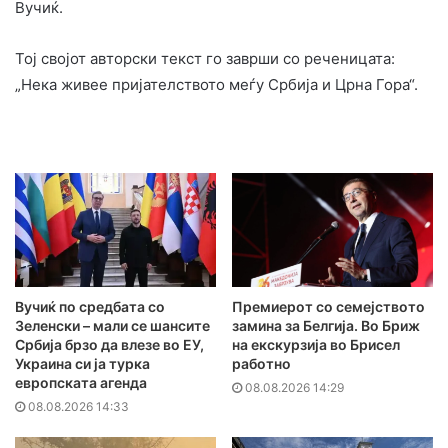
Вучиќ.
Тој својот авторски текст го заврши со реченицата:
„Нека живее пријателството меѓу Србија и Црна Гора“.
Вучиќ по средбата со
Премиерот со семејството
Зеленски – мали се шансите
замина за Белгија. Во Бриж
Србија брзо да влезе во ЕУ,
на екскурзија во Брисел
Украина си ја турка
работно
европската агенда
08.08.2026 14:29
08.08.2026 14:33