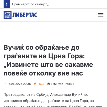
Премиерот со семејството замина за Белгија. Во Бриж на екскурзија во Брисел работно
М
Вучиќ со обраќање до
граѓаните на Црна Гора:
„Извинете што ве сакавме
повеќе отколку вие нас
16.05.2026 09:35
1,533
2 минути читање
Претседателот на Србија, Александар Вучиќ, во
историско обраќање до граѓаните на Црна Гора, во
авторски текст објавен на порталот „Борба“, изнесе пет