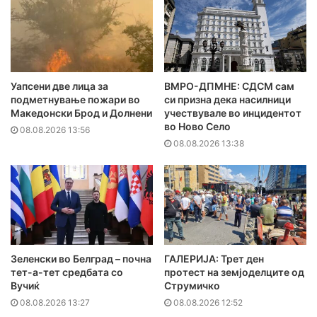
Уапсени две лица за
ВМРО-ДПМНЕ: СДСМ сам
подметнување пожари во
си призна дека насилници
Македонски Брод и Долнени
учествувале во инцидентот
во Ново Село
08.08.2026 13:56
08.08.2026 13:38
Зеленски во Белград – почна
ГАЛЕРИЈА: Трет ден
тет-а-тет средбата со
протест на земјоделците од
Вучиќ
Струмичко
08.08.2026 13:27
08.08.2026 12:52