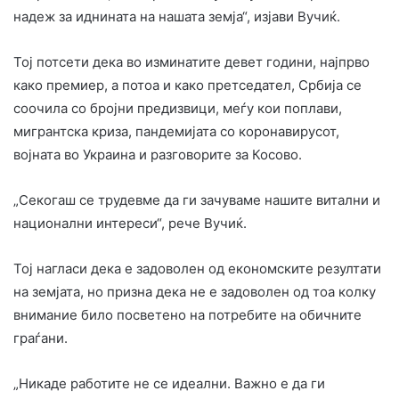
надеж за иднината на нашата земја“, изјави Вучиќ.
Тој потсети дека во изминатите девет години, најпрво
како премиер, а потоа и како претседател, Србија се
соочила со бројни предизвици, меѓу кои поплави,
мигрантска криза, пандемијата со коронавирусот,
војната во Украина и разговорите за Косово.
„Секогаш се трудевме да ги зачуваме нашите витални и
национални интереси“, рече Вучиќ.
Тој нагласи дека е задоволен од економските резултати
на земјата, но призна дека не е задоволен од тоа колку
внимание било посветено на потребите на обичните
граѓани.
„Никаде работите не се идеални. Важно е да ги