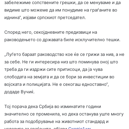
забележиме сопствените грешки, да се менуваме и да
видиме што можеме да им понудиме на граѓаните во
иднина“, изјави српскиот претседател.
Според него, секојдневните предизвици на
раководењето со државата биле исклучително тешки.
„Луѓето бараат раководство кое ќе се грижи за нив, а не
за себе. Не ги интересира низ што поминува оној што
треба да ги издржи сите притисоци, да ја чува
слободата на земјата и да се бори за инвестиции во
војската и полицијата. Не е секогаш едноставно“,
додаде Вучиќ.
Тој порача дека Србија во изминатите години
значително се променила, но дека останува уште многу
работа за подобрување на животниот стандард и
условите за граѓаните, објави
Скопје1.мк