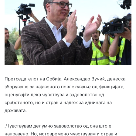
Претседателот на Србија, Александар Вучиќ, денеска
зборуваше за најавеното повлекување од функцијата,
оценувајќи дека чувствува и задоволство од
сработеното, но и страв и надеж за иднината на
државата.
„Чувствувам делумно задоволство од она што е
направено. Но, истовремено чувствувам и страв и