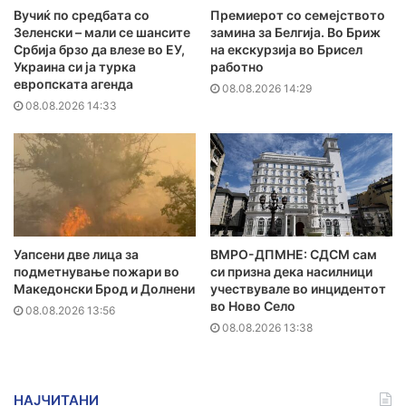
Вучиќ по средбата со
Премиерот со семејството
Зеленски – мали се шансите
замина за Белгија. Во Бриж
Србија брзо да влезе во ЕУ,
на екскурзија во Брисел
Украина си ја турка
работно
европската агенда
08.08.2026 14:29
08.08.2026 14:33
Уапсени две лица за
ВМРО-ДПМНЕ: СДСМ сам
подметнување пожари во
си призна дека насилници
Македонски Брод и Долнени
учествувале во инцидентот
во Ново Село
08.08.2026 13:56
08.08.2026 13:38
НАЈЧИТАНИ