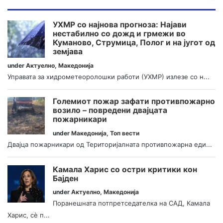
УХМР со најнова прогноза: Најави
нестабилно со дожд и грмежи во
Куманово, Струмица, Полог и на југот од
земјава
under
Актуелно
,
Македонија
Управата за хидрометеоролошки работи (УХМР) излезе со н...
Големиот пожар зафати противпожарно
возило – повредени двајцата
пожарникари
under
Македонија
,
Топ вести
Двајца пожарникари од Територијалната противпожарна еди...
Камала Харис со остри критики кон
Бајден
under
Актуелно
,
Македонија
Поранешната потпретседателка на САД, Камала
Харис, сè п...