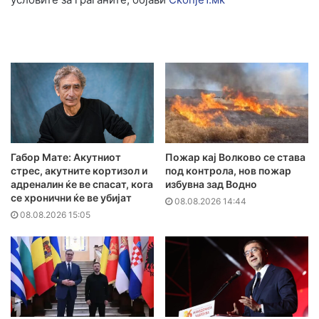
Габор Мате: Акутниот
Пожар кај Волково се става
стрес, акутните кортизол и
под контрола, нов пожар
адреналин ќе ве спасат, кога
избувна зад Водно
се хронични ќе ве убијат
08.08.2026 14:44
08.08.2026 15:05