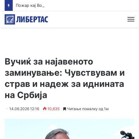
Пожар кај Волково се става под контрола, нов пожар избувна зад Водно
М
Вучиќ за најавеното
заминување: Чувствувам и
страв и надеж за иднината
на Србија
14.06.2026 12:16
10,635
Читање помалку од 1м