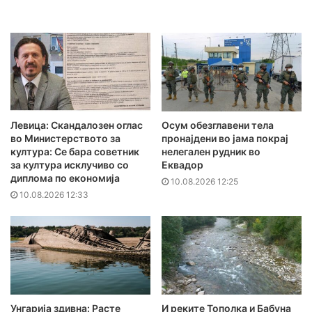
Левица: Скандалозен оглас
Осум обезглавени тела
во Министерството за
пронајдени во јама покрај
култура: Се бара советник
нелегален рудник во
за култура исклучиво со
Еквадор
диплома по економија
10.08.2026 12:25
10.08.2026 12:33
Унгарија здивна: Расте
И реките Тополка и Бабуна