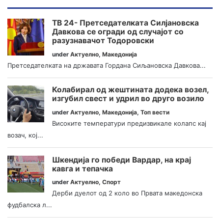
ТВ 24- Претседателката Силјановска
Давкова се огради од случајот со
разузнавачот Тодоровски
under
Актуелно
,
Македонија
Претседателката на државата Гордана Сиљановска Давкова...
Колабирал од жештината додека возел,
изгубил свест и удрил во друго возило
under
Актуелно
,
Македонија
,
Топ вести
Високите температури предизвикале колапс кај
возач, кој...
Шкендија го победи Вардар, на крај
кавга и тепачка
under
Актуелно
,
Спорт
Дерби дуелот од 2 коло во Првата македонска
фудбалска л...