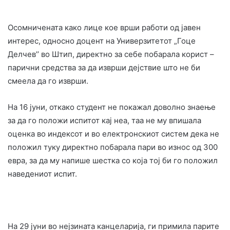
Осомничената како лице кое врши работи од јавен
интерес, односно доцент на Универзитетот „Гоце
Делчев’’ во Штип, директно за себе побарала корист –
парични средства за да изврши дејствие што не би
смеела да го изврши.
На 16 јуни, откако студент не покажал доволно знаење
за да го положи испитот кај неа, таа не му впишала
оценка во индексот и во електронскиот систем дека не
положил туку директно побарала пари во износ од 300
евра, за да му напише шестка со која тој би го положил
наведениот испит.
На 29 јуни во нејзината канцеларија, ги примила парите