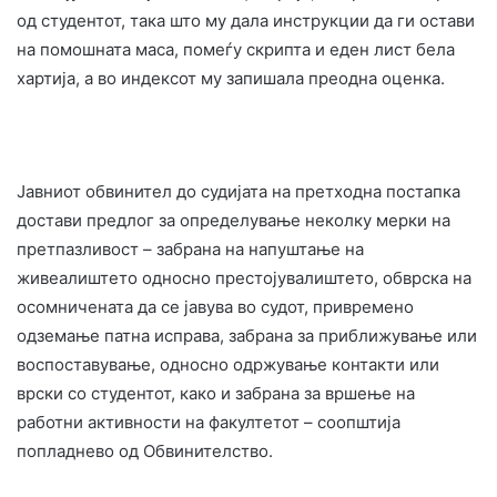
од студентот, така што му дала инструкции да ги остави
на помошната маса, помеѓу скрипта и еден лист бела
хартија, а во индексот му запишала преодна оценка.
Јавниот обвинител до судијата на претходна постапка
достави предлог за определување неколку мерки на
претпазливост – забрана на напуштање на
живеалиштето односно престојувалиштето, обврска на
осомничената да се јавува во судот, привремено
одземање патна исправа, забрана за приближување или
воспоставување, односно одржување контакти или
врски со студентот, како и забрана за вршење на
работни активности на факултетот – соопштија
попладнево од Обвинителство.