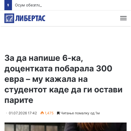
Осум обезглавени тела пронајдени во јама покрај нелегален рудник во Еквадор
М
За да напише 6-ка,
доцентката побарала 300
евра – му кажала на
студентот каде да ги остави
парите
01.07.2026 17:42
1,475
Читање помалку од 1м