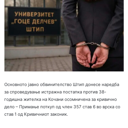
Основното јавно обвинителство Штип донесе наредба
за спроведување истражна постапка против 38-
годишна жителка на Кочани осомничена за кривично
дело – Примање поткуп од член 357 став 6 во врска со
став 1 од Кривичниот законик.