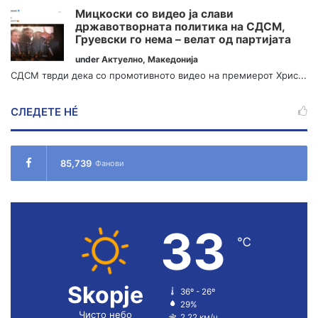
Мицкоски со видео ја слави
државотворната политика на СДСМ,
Груевски го нема – велат од партијата
under
Актуелно
,
Македонија
СДСМ тврди дека со промотивното видео на премиерот Хрис...
СЛЕДЕТЕ НÉ
85,739
Фанови
33
℃
Skopje
36º - 26º
29%
Чисто небо
2.22 км/ч