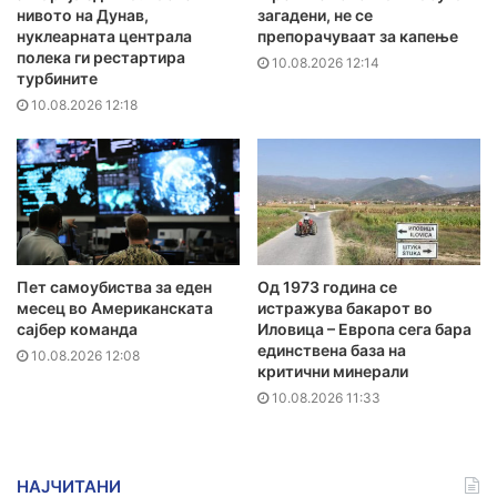
нивото на Дунав,
загадени, не се
нуклеарната централа
препорачуваат за капење
полека ги рестартира
10.08.2026 12:14
турбините
10.08.2026 12:18
Пет самоубиства за еден
Од 1973 година се
месец во Американската
истражува бакарот во
сајбер команда
Иловица – Европа сега бара
единствена база на
10.08.2026 12:08
критични минерали
10.08.2026 11:33
НАЈЧИТАНИ