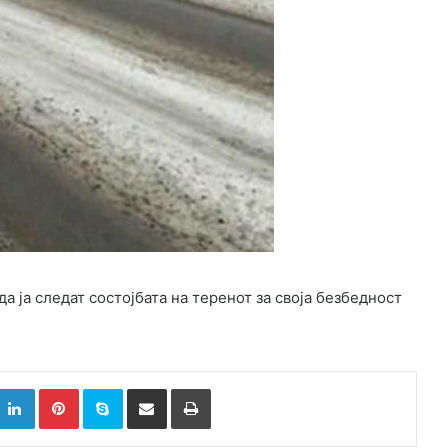
да ја следат состојбата на теренот за своја безбедност
k
witter
LinkedIn
Pinterest
Skype
Сподели преку Е-маил
Испринтај