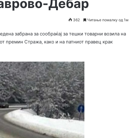
аврово-Дебар
362
Читање помалку од 1м
едена забрана за сообраќај за тешки товарни возила на
от премин Стража, како и на патниот правец крак