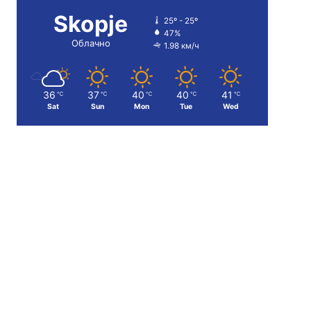
Skopje
25º - 25º
47%
Облачно
1.98 км/ч
36
37
40
40
41
℃
℃
℃
℃
℃
Sat
Sun
Mon
Tue
Wed