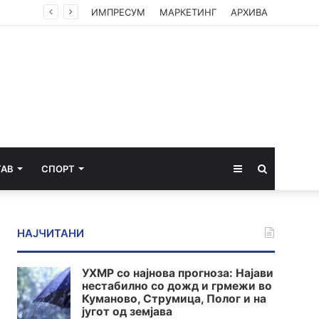
ИМПРЕСУМ
МАРКЕТИНГ
АРХИВА
Sidebar
Пребарај
ТАВ
СПОРТ
за
НАЈЧИТАНИ
УХМР со најнова прогноза: Најави
нестабилно со дожд и грмежи во
Куманово, Струмица, Полог и на
југот од земјава