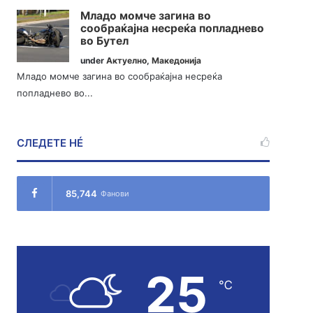
Младо момче загина во
сообраќајна несреќа попладнево
во Бутел
under
Актуелно
,
Македонија
Младо момче загина во сообраќајна несреќа
попладнево во...
СЛЕДЕТЕ НÉ
85,744
Фанови
25
℃