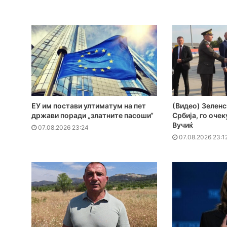
ЕУ им постави ултиматум на пет
(Видео) Зеленс
држави поради „златните пасоши“
Србија, го оче
Вучиќ
07.08.2026 23:24
07.08.2026 23:1