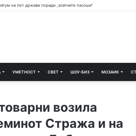
и почнува судењето за убиството на Тупак Шакур
А
УМЕТНОСТ
СВЕТ
ШОУ-БИЗ
МОЗАИК
С
 товарни возила
еминот Стража и на