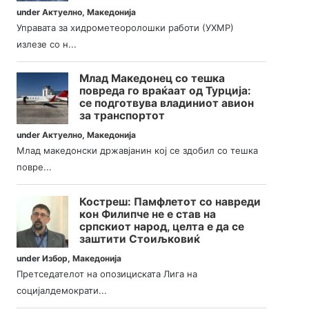
under
Актуелно
,
Македонија
Управата за хидрометеоролошки работи (УХМР)
излезе со н...
Млад Македонец со тешка
повреда го враќаат од Турција:
се подготвува владиниот авион
за транспортот
under
Актуелно
,
Македонија
Млад македонски државјанин кој се здобил со тешка
повре...
Костреш: Памфлетот со навреди
кон Филипче не е став на
српскиот народ, целта е да се
заштити Стоиљковиќ
under
Избор
,
Македонија
Претседателот на опозициската Лига на
социјалдемократи...