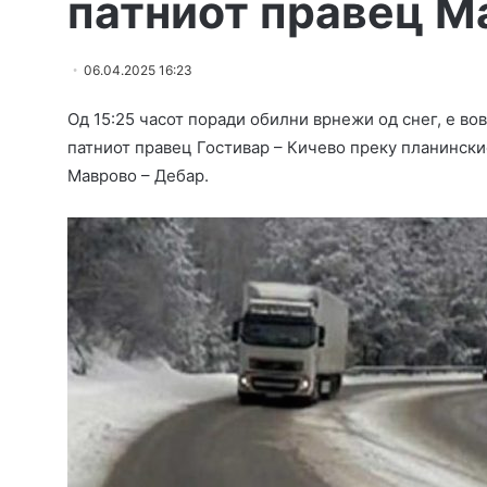
патниот правец М
06.04.2025 16:23
Од 15:25 часот поради обилни врнежи од снег, е вов
патниот правец Гостивар – Кичево преку планински
Маврово – Дебар.