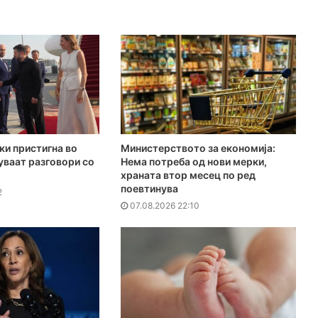
ки пристигна во
Министерството за економија:
куваат разговори со
Нема потреба од нови мерки,
храната втор месец по ред
поевтинува
2
07.08.2026 22:10