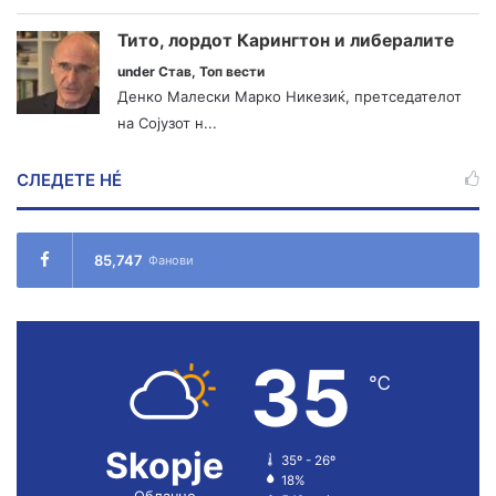
Тито, лордот Карингтон и либералите
under
Став
,
Топ вести
Денко Малески Марко Никезиќ, претседателот
на Сојузот н...
СЛЕДЕТЕ НÉ
85,747
Фанови
35
℃
Skopje
35º - 26º
18%
Облачно