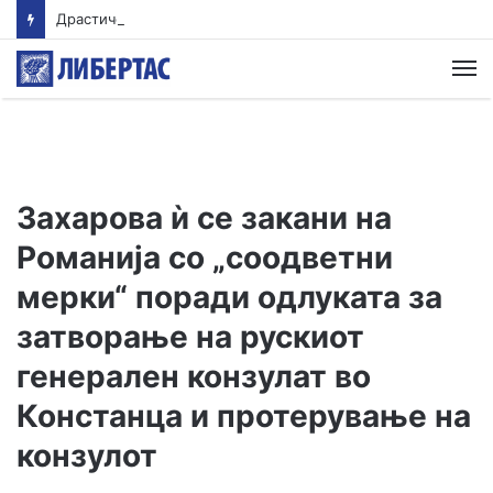
Драстичен пад на запишани првачиња годинава
М
Захарова ѝ се закани на
Романија со „соодветни
мерки“ поради одлуката за
затворање на рускиот
генерален конзулат во
Констанца и протерување на
конзулот