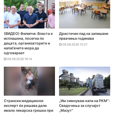
(ВИДЕО) Филипче: Власта е
Драстичен пад на запишани
исплашена, посегна по
првачиња годинава
децата, организаторите и
06.08.2026 15:37
напаѓачите мора да
одговараат
06.08.2026 16:14
Странски медицински
„Им симнувам капа на РКМ“:
експерт ќе решава дали
Сведочења за случајот
имало лекарска грешка при
„Мазут“