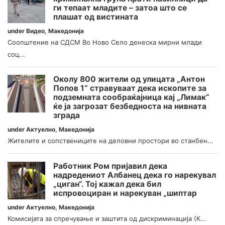
ги тепаат младите – затоа што се
плашат од вистината
under
Видео
,
Македонија
Соопштение на СДСМ Во Ново Село денеска мирни млади
соц...
Околу 800 жители од улицата „Антон
Попов 1“ стравуваат дека ископите за
подземната сообраќајница кај „Лимак“
ќе ја загрозат безбедноста на нивната
зграда
under
Актуелно
,
Македонија
Жителите и сопствениците на деловни простори во станбен...
Работник Ром пријавил дека
надредениот Албанец дека го нарекувал
„циган“. Тој кажал дека бил
испровоциран и нарекуван „шиптар
under
Актуелно
,
Македонија
Комисијата за спречување и заштита од дискриминација (К...