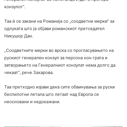
конзулот“.
Таа ѝ се закани на Романија со „соодветни мерки“ за
одлуката што ја објави романскиот претседател
Никушор Дан.
„Соодветните мерки во врска со прогласувањето на
рускиот генерален конзул за персона нон грата и
затворањето на Генералниот конзулат нема долго да
чекаат“, рече Захарова.
Таа претходно изјави дека сите обвинувања за руски
беспилотни летала што летаат над Европа се
неосновани и недокажани.