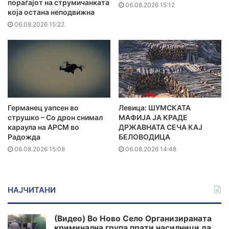
пораѓајот на струмичанката
06.08.2026 15:12
која остана неподвижна
06.08.2026 15:22
Германец уапсен во
Левица: ШУМСКАТА
струшко – Со дрон снимал
МАФИЈА ЈА КРАДЕ
караула на АРСМ во
ДРЖАВНАТА СЕЧА КАЈ
Радожда
БЕЛОВОДИЦА
06.08.2026 15:08
06.08.2026 14:48
НАЈЧИТАНИ
(Видео) Во Ново Село Организираната
криминална група прати насилници да