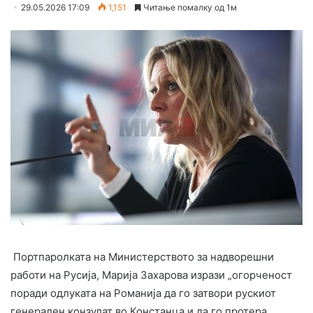
29.05.2026 17:09
1,151
Читање помалку од 1м
Портпаролката на Министерството за надворешни
работи на Русија, Марија Захарова изрази „огорченост
поради одлуката на Романија да го затвори рускиот
генерален конзулат во Констанца и да го протера