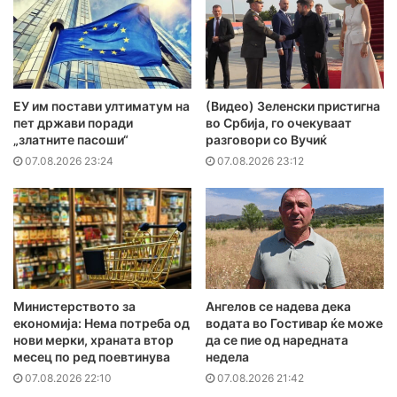
ЕУ им постави ултиматум на
(Видео) Зеленски пристигна
пет држави поради
во Србија, го очекуваат
„златните пасоши“
разговори со Вучиќ
07.08.2026 23:24
07.08.2026 23:12
Министерството за
Ангелов се надева дека
економија: Нема потреба од
водата во Гостивар ќе може
нови мерки, храната втор
да се пие од наредната
месец по ред поевтинува
недела
07.08.2026 22:10
07.08.2026 21:42