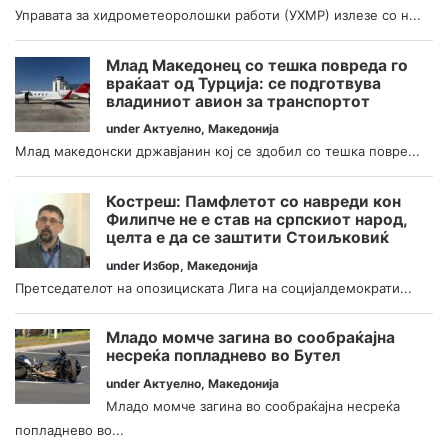
Управата за хидрометеоролошки работи (УХМР) излезе со н...
Млад Македонец со тешка повреда го
враќаат од Турција: се подготвува
владиниот авион за транспортот
under
Актуелно
,
Македонија
Млад македонски државјанин кој се здобил со тешка повре...
Костреш: Памфлетот со навреди кон
Филипче не е став на српскиот народ,
целта е да се заштити Стоиљковиќ
under
Избор
,
Македонија
Претседателот на опозициската Лига на социјалдемократи...
Младо момче загина во сообраќајна
несреќа попладнево во Бутел
under
Актуелно
,
Македонија
Младо момче загина во сообраќајна несреќа
попладнево во...