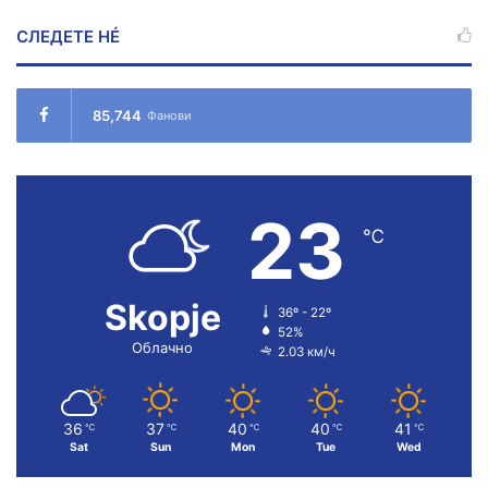
СЛЕДЕТЕ НÉ
85,744
Фанови
23
℃
Skopje
36º - 22º
52%
Облачно
2.03 км/ч
36
37
40
40
41
℃
℃
℃
℃
℃
Sat
Sun
Mon
Tue
Wed