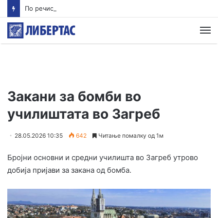
По речиси 30 години почнува судењето за убиството на Тупак Шакур
М
Закани за бомби во
училиштата во Загреб
28.05.2026 10:35
642
Читање помалку од 1м
Бројни основни и средни училишта во Загреб утрово
добија пријави за закана од бомба.