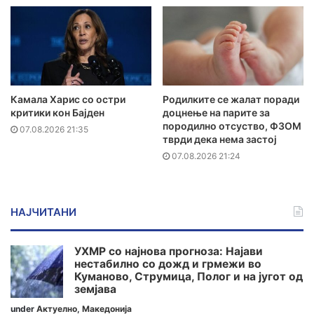
Камала Харис со остри
Родилките се жалат поради
критики кон Бајден
доцнење на парите за
породилно отсуство, ФЗОМ
07.08.2026 21:35
тврди дека нема застој
07.08.2026 21:24
НАЈЧИТАНИ
УХМР со најнова прогноза: Најави
нестабилно со дожд и грмежи во
Куманово, Струмица, Полог и на југот од
земјава
under
Актуелно
,
Македонија