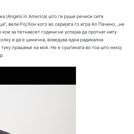
а (Angels in America) што ги руши речиси сите
“, вели Рој Кон кого во серијата го игра Ал Пачино, „не
 кои за петнаесет години не успејаа да протнат ниту
колку и да е цинична, воведува една радикална
 туку прашање на моќ. Не е суштината во тоа што некој
р.