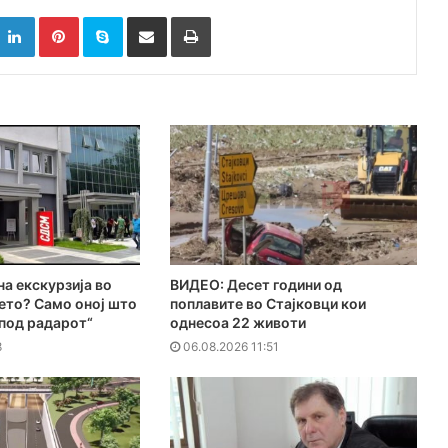
k
witter
LinkedIn
Pinterest
Skype
Сподели преку Е-маил
Испринтај
на екскурзија во
ВИДЕО: Десет години од
ето? Само оној што
поплавите во Стајковци кои
„под радарот“
однесоа 22 животи
8
06.08.2026 11:51