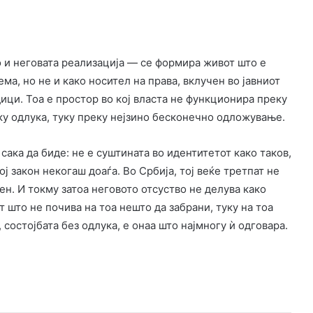
 и неговата реализација — се формира живот што е
а, но не и како носител на права, вклучен во јавниот
ици. Тоа е простор во кој власта не функционира преку
ку одлука, туку преку нејзино бесконечно одложување.
е сака да биде: не е суштината во идентитетот како таков,
ој закон некогаш доаѓа. Во Србија, тој веќе третпат не
ен. И токму затоа неговото отсуство не делува како
т што не почива на тоа нешто да забрани, туку на тоа
 состојбата без одлука, е онаа што најмногу ѝ одговара.