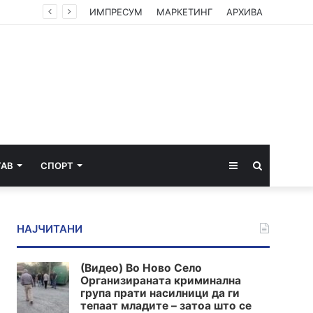
СДСМ: Кој оди на екскурзија во Брисел среде лето? Само оној што има таен план „под радарот“
ИМПРЕСУМ
МАРКЕТИНГ
АРХИВА
Sidebar
Пребарај
ТАВ
СПОРТ
за
НАЈЧИТАНИ
(Видео) Во Ново Село
Организираната криминална
група прати насилници да ги
тепаат младите – затоа што се