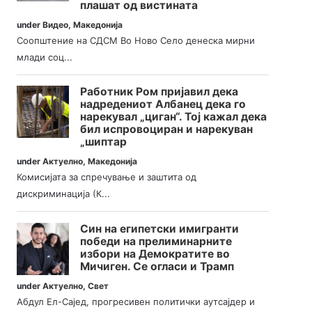
плашат од вистината
under
Видео
,
Македонија
Соопштение на СДСМ Во Ново Село денеска мирни
млади соц...
Работник Ром пријавил дека
надредениот Албанец дека го
нарекувал „циган“. Тој кажал дека
бил испровоциран и нарекуван
„шиптар
under
Актуелно
,
Македонија
Комисијата за спречување и заштита од
дискриминација (К...
Син на египетски имигранти
победи на прелиминарните
избори на Демократите во
Мичиген. Се огласи и Трамп
under
Актуелно
,
Свет
Абдул Ел-Сајед, прогресивен политички аутсајдер и