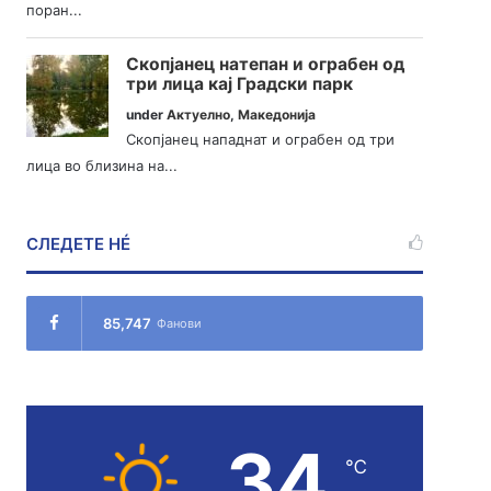
поран...
Скопјанец натепан и ограбен од
три лица кај Градски парк
under
Актуелно
,
Македонија
Скопјанец нападнат и ограбен од три
лица во близина на...
СЛЕДЕТЕ НÉ
85,747
Фанови
34
℃