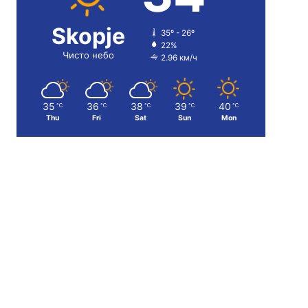
Skopje
35º - 26º
22%
Чисто небо
2.96 км/ч
35
36
38
39
40
℃
℃
℃
℃
℃
Thu
Fri
Sat
Sun
Mon