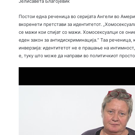
Јелисавета Благојевиќ
Постои една реченица во серијата Ангели во Америк
вкоренети претстави за идентитетот. „Хомосексуалци
се мажи кои спијат со мажи. Хомосексуалци се оние
еден закон за антидискриминација.“ Таа реченица, 
инверзија: идентитетот не е прашање на интимност,
е, туку што може да направи во политичкиот просто