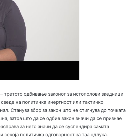
а — третото одбивање законот за истополови заедници
е сведе на политичка инертност или тактичко
нал. Станува збор за закон што не стигнува до точката
чна, затоа што да се одбие закон значи да се признае
расправа за него значи да се суспендира самата
и секоја политичка одговорност за таа одлука.