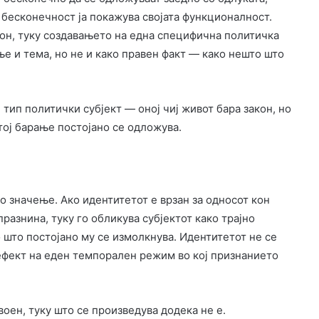
а бесконечност ја покажува својата функционалност.
кон, туку создавањето на една специфична политичка
ње и тема, но не и како правен факт — како нешто што
ип политички субјект — оној чиј живот бара закон, но
тој барање постојано се одложува.
о значење. Ако идентитетот е врзан за односот кон
празнина, туку го обликува субјектот како трајно
 што постојано му се измолкнува. Идентитетот не се
о ефект на еден темпорален режим во кој признанието
воен, туку што се произведува додека не е.