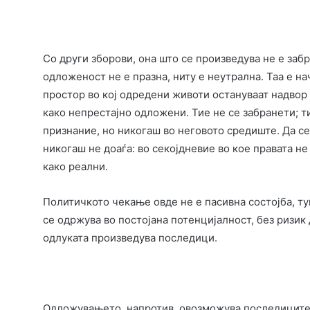
Со други зборови, она што се произведува не е забр
одложеност не е празна, ниту е неутрална. Таа е н
простор во кој одредени животи остануваат надвор 
како непрестајно одложени. Тие не се забранети; ти
признание, но никогаш во неговото средиште. Да с
никогаш не доаѓа: во секојдневие во кое правата не
како реални.
Политичкото чекање овде не е пасивна состојба, ту
се одржува во постојана потенцијалност, без ризик 
одлуката произведува последици.
Одложувањето, напротив, овозможува последиците 