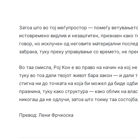
Затоа што во тој меѓупростор — помеѓу ветувањето
истовремено видлив и незаштитен, признаен како тем
говор, но исклучен од неговите материјални послед
забрана, туку преку управување со времето, не пре
Во таа смисла, Рој Кон е во право на начин на кој н
туку во тоа дали твојот живот бара закон — и дали т
стигна ни до точката на која би можел да биде одби
празнина, туку како структура — како облик на влас
никогаш да не одлучи, затоа што токму таа состојба,
Превод: Лени Фрчкоска