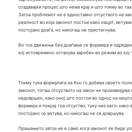
создавајќи процес што нема крај и што токму во та
Затоа проблемот не е едноставно отсуството на за
реалност во која законот постои како нацрт, ветува
постојано доаѓа, но никогаш не пристигнува.
Во тоа движење без доаѓање се формира и одреден т
кој истовремено останува заробен во режим во кој 
Токму тука формулата на Кон го добива своето полн
законот, тогаш отсуството на закон не произведува 
недовршен, како оној што постои во однос на нешто
формира и покрај тоа отсуство, туку низ него: как
постојано се ветува, но никогаш не се довршува.
Прашањето затоа не е само кога законот ќе биде ус