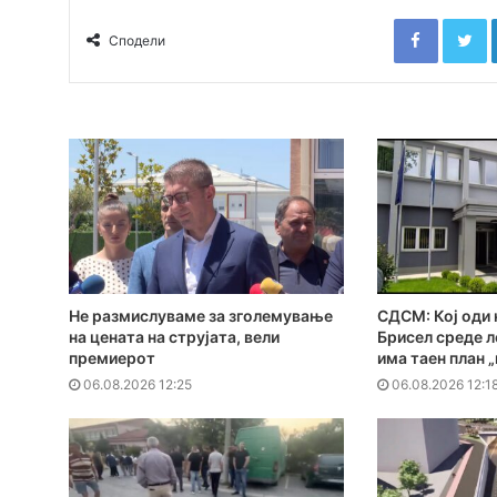
Faceboo
T
Сподели
Не размислуваме за зголемување
СДСМ: Кој оди 
на цената на струјата, вели
Брисел среде л
премиерот
има таен план 
06.08.2026 12:25
06.08.2026 12:1