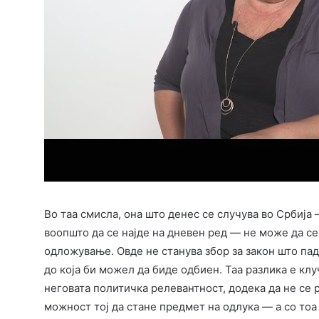
Во таа смисла, она што денес се случува во Србиј
воопшто да се најде на дневен ред — не може да с
одложување. Овде не станува збор за закон што пад
до која би можел да биде одбиен. Таа разлика е клу
неговата политичка релевантност, додека да не се 
можност тој да стане предмет на одлука — а со тоа 