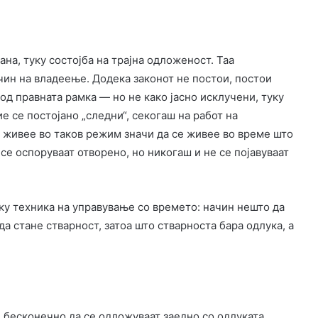
ана, туку состојба на трајна одложеност. Таа
ачин на владеење. Додека законот не постои, постои
од правната рамка — но не како јасно исклучени, туку
е се постојано „следни“, секогаш на работ на
е живее во таков режим значи да се живее во време што
 се оспоруваат отворено, но никогаш и не се појавуваат
ку техника на управување со времето: начин нешто да
да стане стварност, затоа што стварноста бара одлука, а
бесконечно да се одложуваат заедно со одлуката,