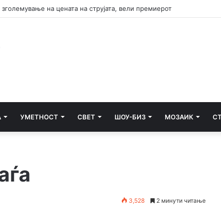
А
УМЕТНОСТ
СВЕТ
ШОУ-БИЗ
МОЗАИК
С
аѓа
3,528
2 минути читање