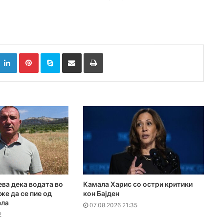
k
witter
LinkedIn
Pinterest
Skype
Сподели преку Е-маил
Испринтај
ева дека водата во
Камала Харис со остри критики
же да се пие од
кон Бајден
ела
07.08.2026 21:35
2