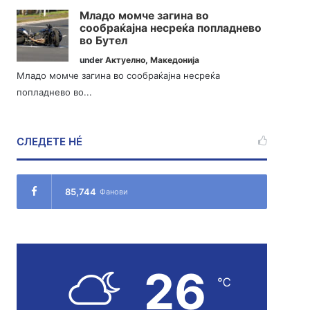
Младо момче загина во
сообраќајна несреќа попладнево
во Бутел
under
Актуелно
,
Македонија
Младо момче загина во сообраќајна несреќа
попладнево во...
СЛЕДЕТЕ НÉ
85,744
Фанови
26
℃