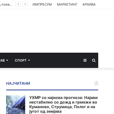
Министерството за економија: Нема потреба од нови мерки, храната втор месец по ред поевтинува
ИМПРЕСУМ
МАРКЕТИНГ
АРХИВА
Sidebar
Пребарај
ТАВ
СПОРТ
за
НАЈЧИТАНИ
УХМР со најнова прогноза: Најави
нестабилно со дожд и грмежи во
Куманово, Струмица, Полог и на
југот од земјава