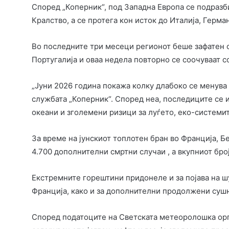
Според „Коперник“, под Западна Европа се подразб
Кралство, а се протега кон исток до Италија, Герман
Во последните три месеци регионот беше зафатен о
Португалија и оваа недела повторно се соочуваат 
„Јуни 2026 година покажа колку длабоко се менува 
службата „Коперник“. Според неа, последиците се 
океани и зголемени ризици за луѓето, еко-системит
За време на јунскиот топлотен бран во Франција, Бе
4.700 дополнителни смртни случаи , а вкупниот бро
Екстремните горештини придонеле и за појава на 
Франција, како и за дополнителни продолжени суш
Според податоците на Светската метеоролошка орга