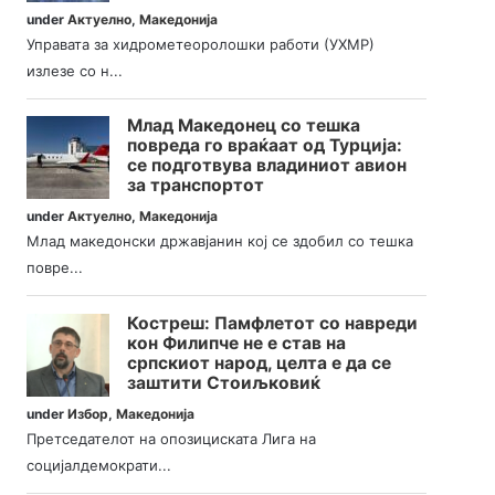
under
Актуелно
,
Македонија
Управата за хидрометеоролошки работи (УХМР)
излезе со н...
Млад Македонец со тешка
повреда го враќаат од Турција:
се подготвува владиниот авион
за транспортот
under
Актуелно
,
Македонија
Млад македонски државјанин кој се здобил со тешка
повре...
Костреш: Памфлетот со навреди
кон Филипче не е став на
српскиот народ, целта е да се
заштити Стоиљковиќ
under
Избор
,
Македонија
Претседателот на опозициската Лига на
социјалдемократи...