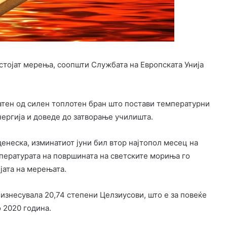
остојат мерења, соопшти Службата на Европската Унија
атен од силен топлотен бран што постави температурни
ергија и доведе до затворање училишта.
енеска, изминатиот јуни бил втор најтопол месец на
пературата на површината на светските мориња го
јата на мерењата.
изнесувала 20,74 степени Целзиусови, што е за повеќе
о 2020 година.