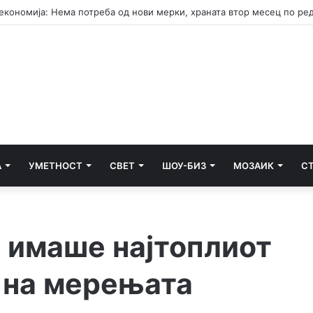
А
УМЕТНОСТ
СВЕТ
ШОУ-БИЗ
МОЗАИК
С
о имаше најтоплиот
а на мерењата