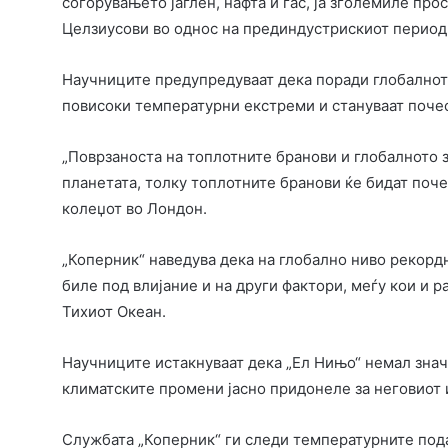
согорувањето јаглен, нафта и гас, ја зголемиле про
Целзиусови во однос на прединдустрискиот период 
Научниците предупредуваат дека поради глобалнот
повисоки температурни екстреми и стануваат поче
„Поврзаноста на топлотните бранови и глобалното 
планетата, толку топлотните бранови ќе бидат поче
колеџот во Лондон.
„Коперник“ наведува дека на глобално ниво рекорд
биле под влијание и на други фактори, меѓу кои и 
Тихиот Океан.
Научниците истакнуваат дека „Ел Нињо“ немал знача
климатските промени јасно придонеле за неговиот 
Службата „Коперник“ ги следи температурните пода