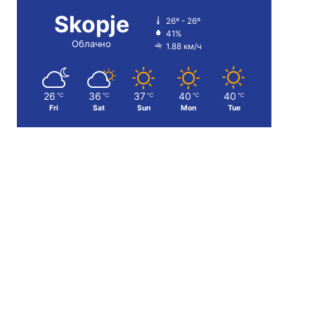
Skopje
26º - 26º
41%
Облачно
1.88 км/ч
26
36
37
40
40
℃
℃
℃
℃
℃
Fri
Sat
Sun
Mon
Tue