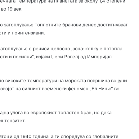
сечната температура на планетата за околу 1,4 степени
во 19 век.
о затоплување топлотните бранови денес достигнуваат
сти и поинтензивни.
затоплување е речиси целосно јасна: колку е потопла
сти и посилни“, изјави Џери Рогелј од Империјал
но високите температури на морската површина во јуни
развојот на силниот временски феномен „Ел Нињо“ во
јна улога во европскиот топлотен бран, но дека
интензитет.
тоци од 1940 година, а ги споредува со глобалните