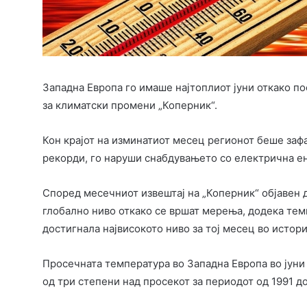
Западна Европа го имаше најтоплиот јуни откако п
за климатски промени „Коперник“.
Кон крајот на изминатиот месец регионот беше заф
рекорди, го наруши снабдувањето со електрична ен
Според месечниот извештај на „Коперник“ објавен д
глобално ниво откако се вршат мерења, додека тем
достигнала највисокото ниво за тој месец во истори
Просечната температура во Западна Европа во јуни 
од три степени над просекот за периодот од 1991 д