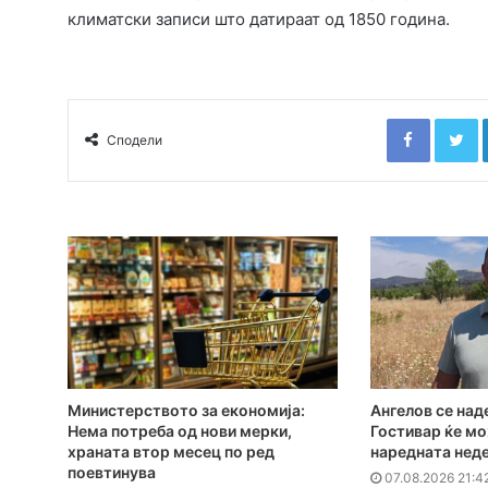
климатски записи што датираат од 1850 година.
Faceboo
T
Сподели
Министерството за економија:
Ангелов се над
Нема потреба од нови мерки,
Гостивар ќе мо
храната втор месец по ред
наредната нед
поевтинува
07.08.2026 21:4