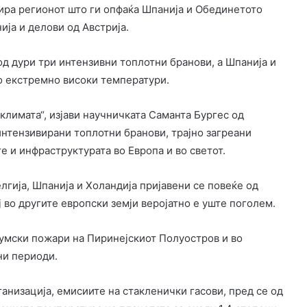
ира регионот што ги опфаќа Шпанија и Обединетото
ија и делови од Австрија.
д дури три интензивни топлотни бранови, а Шпанија и
со екстремно високи температури.
климата“, изјави научничката Саманта Бургес од
интензивирани топлотни бранови, трајно загреани
е и инфраструктурата во Европа и во светот.
лгија, Шпанија и Холандија пријавени се повеќе од
ј во другите европски земји веројатно е уште поголем.
шумски пожари на Пиринејскиот Полуостров и во
ни периоди.
низација, емисиите на стакленички гасови, пред се од