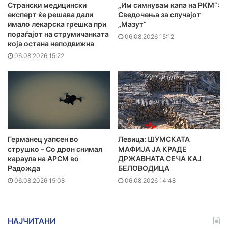
Странски медицински
„Им симнувам капа на РКМ“:
експерт ќе решава дали
Сведочења за случајот
имало лекарска грешка при
„Мазут“
пораѓајот на струмичанката
06.08.2026 15:12
која остана неподвижна
06.08.2026 15:22
Германец уапсен во
Левица: ШУМСКАТА
струшко – Со дрон снимал
МАФИЈА ЈА КРАДЕ
караула на АРСМ во
ДРЖАВНАТА СЕЧА КАЈ
Радожда
БЕЛОВОДИЦА
06.08.2026 15:08
06.08.2026 14:48
НАЈЧИТАНИ