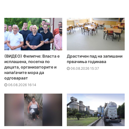
(ВИДЕО) Филипче: Власта е
Драстичен пад на запишани
исплашена, посегна по
првачиња годинава
децата, организаторите и
06.08.2026 15:37
напаѓачите мора да
одговараат
06.08.2026 16:14