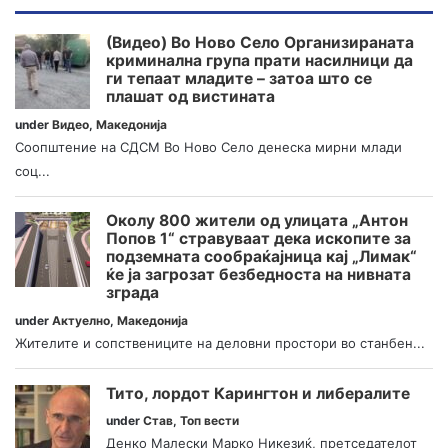
(Видео) Во Ново Село Организираната
криминална група прати насилници да
ги тепаат младите – затоа што се
плашат од вистината
under
Видео
,
Македонија
Соопштение на СДСМ Во Ново Село денеска мирни млади
соц...
Околу 800 жители од улицата „Антон
Попов 1“ стравуваат дека ископите за
подземната сообраќајница кај „Лимак“
ќе ја загрозат безбедноста на нивната
зграда
under
Актуелно
,
Македонија
Жителите и сопствениците на деловни простори во станбен...
Тито, лордот Карингтон и либералите
under
Став
,
Топ вести
Денко Малески Марко Никезиќ, претседателот