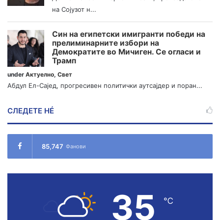
на Сојузот н...
Син на египетски имигранти победи на
прелиминарните избори на
Демократите во Мичиген. Се огласи и
Трамп
under
Актуелно
,
Свет
Абдул Ел-Сајед, прогресивен политички аутсајдер и поран...
СЛЕДЕТЕ НÉ
85,747
Фанови
35
℃