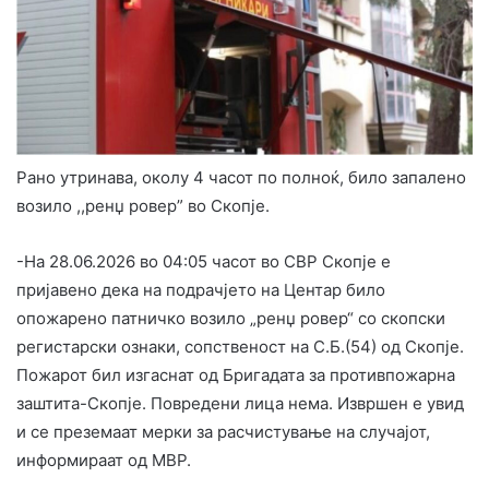
Рано утринава, околу 4 часот по полноќ, било запалено
возило ,,ренџ ровер” во Скопје.
-На 28.06.2026 во 04:05 часот во СВР Скопје е
пријавено дека на подрачјето на Центар било
опожарено патничко возило „ренџ ровер“ со скопски
регистарски ознаки, сопственост на С.Б.(54) од Скопје.
Пожарот бил изгаснат од Бригадата за противпожарна
заштита-Скопје. Повредени лица нема. Извршен е увид
и се преземаат мерки за расчистување на случајот,
информираат од МВР.