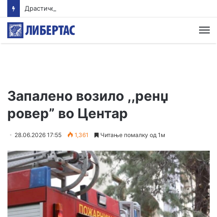
Драстичен пад на запишани првачиња годинава
М
Запалено возило ,,ренџ
ровер” во Центар
28.06.2026 17:55
1,361
Читање помалку од 1м