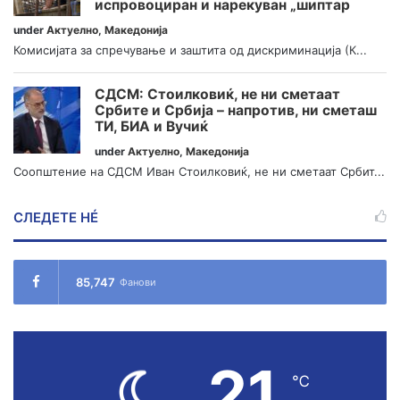
испровоциран и нарекуван „шиптар
under
Актуелно
,
Македонија
Комисијата за спречување и заштита од дискриминација (К...
СДСМ: Стоилковиќ, не ни сметаат
Србите и Србија – напротив, ни сметаш
ТИ, БИА и Вучиќ
under
Актуелно
,
Македонија
Соопштение на СДСМ Иван Стоилковиќ, не ни сметаат Србит...
СЛЕДЕТЕ НÉ
85,747
Фанови
21
℃