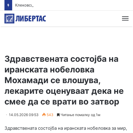
Клековски: Најголем дел од пациентите сo западнонилска треска се од Скопскиот регион и Велес
М
Здравствената состојба на
иранската нобеловка
Мохамади се влошува,
лекарите оценуваат дека не
смее да се врати во затвор
14.05.2026 09:53
543
Читање помалку од 1м
Здравствената состојба на иранската нобеловка за мир,