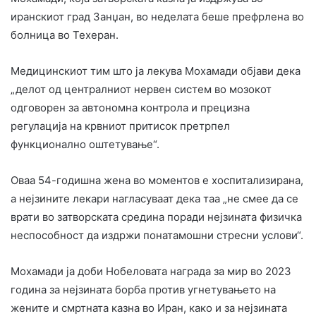
иранскиот град Занџан, во неделата беше префрлена во
болница во Техеран.
Медицинскиот тим што ја лекува Мохамади објави дека
„делот од централниот нервен систем во мозокот
одговорен за автономна контрола и прецизна
регулација на крвниот притисок претрпел
функционално оштетување“.
Оваа 54-годишна жена во моментов е хоспитализирана,
а нејзините лекари нагласуваат дека таа „не смее да се
врати во затворската средина поради нејзината физичка
неспособност да издржи понатамошни стресни услови“.
Мохамади ја доби Нобеловата награда за мир во 2023
година за нејзината борба против угнетувањето на
жените и смртната казна во Иран, како и за нејзината