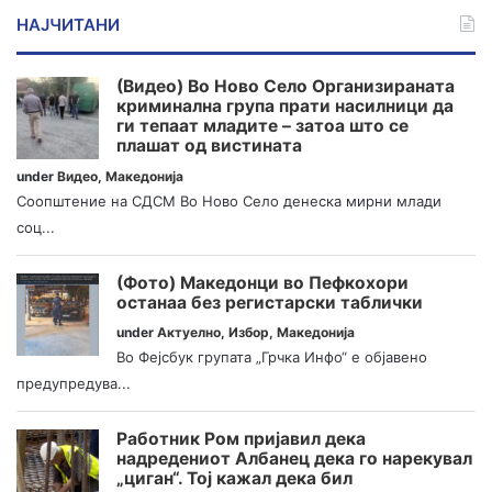
НАЈЧИТАНИ
(Видео) Во Ново Село Организираната
криминална група прати насилници да
ги тепаат младите – затоа што се
плашат од вистината
under
Видео
,
Македонија
Соопштение на СДСМ Во Ново Село денеска мирни млади
соц...
(Фото) Македонци во Пефкохори
останаа без регистарски таблички
under
Актуелно
,
Избор
,
Македонија
Во Фејсбук групата „Грчка Инфо“ е објавено
предупредува...
Работник Ром пријавил дека
надредениот Албанец дека го нарекувал
„циган“. Тој кажал дека бил