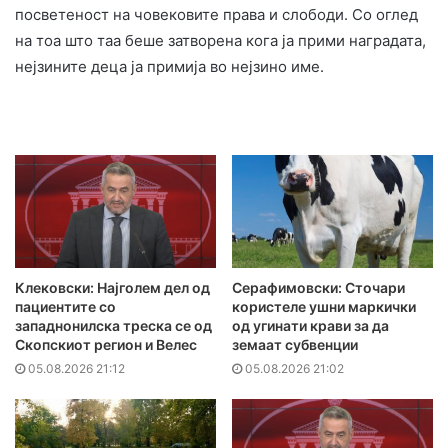
посветеност на човековите права и слободи. Со оглед
на тоа што таа беше затворена кога ја прими наградата,
нејзините деца ја примија во нејзино име.
Клековски: Најголем дел од
Серафимовски: Сточари
пациентите сo
користеле ушни маркички
западнонилска треска се од
од угинати крави за да
Скопскиот регион и Велес
земаат субвенции
05.08.2026 21:12
05.08.2026 21:02