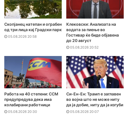
Скопјанец натепан и ограбен
Клековски: Анализата на
од три лица кај Градски парк
водата за пиење во
Гостивар ќе биде објавена
05.08.2026 20:58
до 20 август
05.08.2026 20:52
Работа на 40 степени: ССМ
Си-Ен-Ен: Трамп е заглавен
предупредува дека има
во војна што не може ниту
колабирани работници
да ја добие, ниту да ја изгуби
05.08.2026 20:30
05.08.2026 20:07