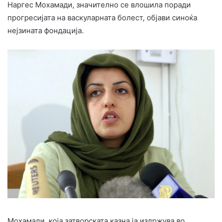
Наргес Мохамади, значително се влошила поради
прогресијата на васкуларната болест, објави синоќа
нејзината фондација.
Мохамади, која затворската казна ја издржува во