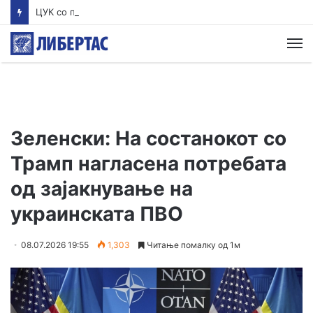
ЦУК со пресек до 13 часот: Активни пожари во Аеродром, Илинден, Босилово, Крива Паланка и Гостивар
М
Зеленски: На состанокот со
Трамп нагласена потребата
од зајакнување на
украинската ПВО
08.07.2026 19:55
1,303
Читање помалку од 1м