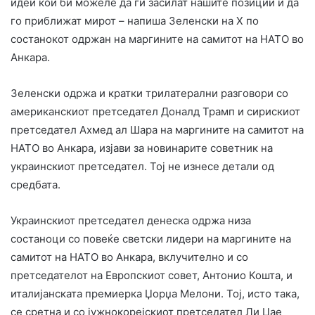
идеи кои би можеле да ги засилат нашите позиции и да
го приближат мирот – напиша Зеленски на Х по
состанокот одржан на маргините на самитот на НАТО во
Анкара.
Зеленски одржа и кратки трилатерални разговори со
американскиот претседател Доналд Трамп и сирискиот
претседател Ахмед ал Шара на маргините на самитот на
НАТО во Анкара, изјави за новинарите советник на
украинскиот претседател. Тој не изнесе детали од
средбата.
Украинскиот претседател денеска одржа низа
состаноци со повеќе светски лидери на маргините на
самитот на НАТО во Анкара, вклучително и со
претседателот на Европскиот совет, Антонио Кошта, и
италијанската премиерка Џорџа Мелони. Тој, исто така,
се сретна и со јужнокорејскиот претседател Ли Џае