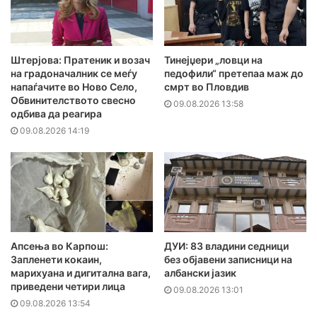
Штерјова: Пратеник и возач
Тинејџери „ловци на
на градоначалник се меѓу
педофили“ претепаа маж до
напаѓачите во Ново Село,
смрт во Пловдив
Обвинителството свесно
09.08.2026 13:58
одбива да реагира
09.08.2026 14:19
Апсења во Карпош:
ДУИ: 83 владини седници
Запленети кокаин,
без објавени записници на
марихуана и дигитална вага,
албански јазик
приведени четири лица
09.08.2026 13:01
09.08.2026 13:54