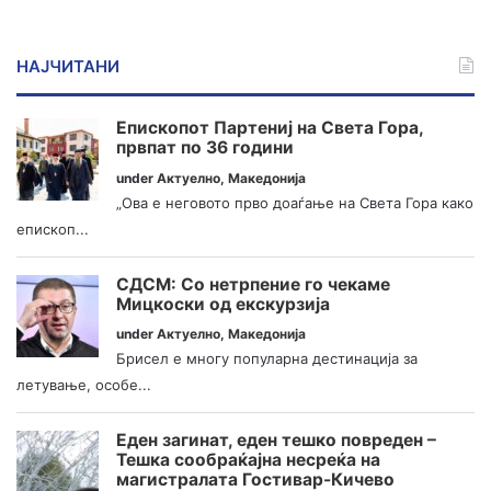
НАЈЧИТАНИ
Епископот Партениј на Света Гора,
првпат по 36 години
under
Актуелно
,
Македонија
„Ова е неговото прво доаѓање на Света Гора како
епископ...
СДСМ: Со нетрпение го чекаме
Мицкоски од екскурзија
under
Актуелно
,
Македонија
Брисел е многу популарна дестинација за
летување, особе...
Еден загинат, еден тешко повреден –
Тешка сообраќајна несреќа на
магистралата Гостивар-Кичево