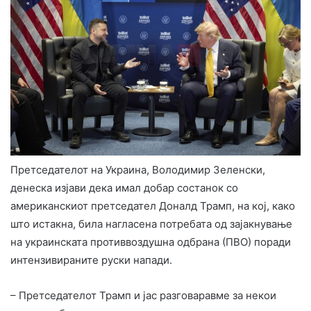
Претседателот на Украина, Володимир Зеленски,
денеска изјави дека имал добар состанок со
американскиот претседател Доналд Трамп, на кој, како
што истакна, била нагласена потребата од зајакнување
на украинската противвоздушна одбрана (ПВО) поради
интензивираните руски напади.
– Претседателот Трамп и јас разговаравме за некои