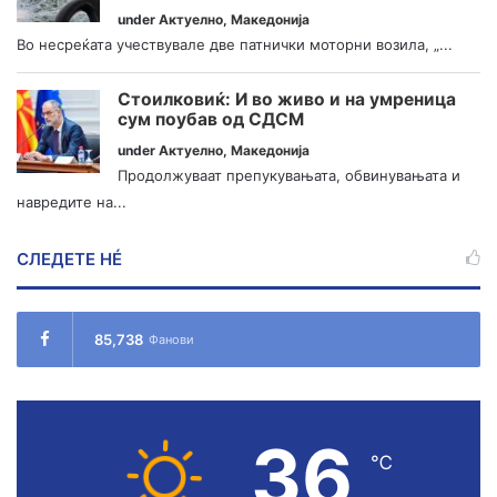
under
Актуелно
,
Македонија
Во несреќата учествувале две патнички моторни возила, „...
Стоилковиќ: И во живо и на умреница
сум поубав од СДСМ
under
Актуелно
,
Македонија
Продолжуваат препукувањата, обвинувањата и
навредите на...
СЛЕДЕТЕ НÉ
85,738
Фанови
36
℃