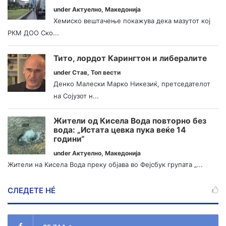
under
Актуелно
,
Македонија
Хемиско вештачење покажува дека мазутот кој
РКМ ДОО Ско...
Тито, лордот Карингтон и либералите
under
Став
,
Топ вести
Денко Малески Марко Никезиќ, претседателот
на Сојузот н...
Жители од Кисела Вода повторно без
вода: „Истата цевка пука веќе 14
години“
under
Актуелно
,
Македонија
Жители на Кисела Вода преку објава во Фејсбук групата „...
СЛЕДЕТЕ НÉ