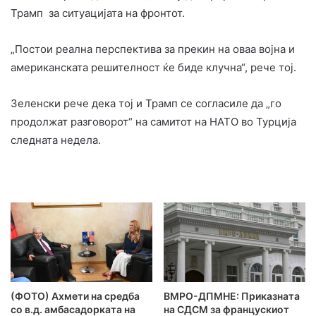
Трамп за ситуацијата на фронтот.
„Постои реална перспектива за прекин на оваа војна и
американската решителност ќе биде клучна“, рече тој.
Зеленски рече дека тој и Трамп се согласиле да „го
продолжат разговорот“ на самитот на НАТО во Турција
следната недела.
(ФОТО) Ахмети на средба
ВМРО-ДПМНЕ: Приказната
со в.д. амбасадорката на
на СДСМ за францускиот