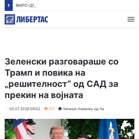
ВМРО-ДПМНЕ: Приказната на СДСМ за францускиот предлог ќе заврши како таа за мигранти за пари
М
Зеленски разговараше со
Трамп и повика на
„решителност“ од САД за
прекин на војната
05.07.2026 09:02
517
Читање помалку од 1м