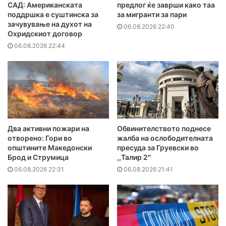
САД: Американската
предлог ќе заврши како таа
поддршка е суштинска за
за мигранти за пари
зачувување на духот на
06.08.2026 22:40
Охридскиот договор
06.08.2026 22:44
Два активни пожари на
Обвинителството поднесе
отворено: Гори во
жалба на ослободителната
општините Македонски
пресуда за Груевски во
Брод и Струмица
,,Талир 2″
06.08.2026 22:31
06.08.2026 21:41