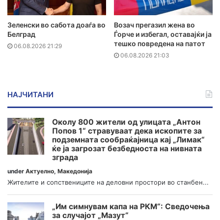
Зеленски во сабота доаѓа во
Возач прегазил жена во
Белград
Ѓорче и избегал, оставајќи ја
тешко повредена на патот
06.08.2026 21:29
06.08.2026 21:03
НАЈЧИТАНИ
Околу 800 жители од улицата „Антон
Попов 1“ стравуваат дека ископите за
подземната сообраќајница кај „Лимак“
ќе ја загрозат безбедноста на нивната
зграда
under
Актуелно
,
Македонија
Жителите и сопствениците на деловни простори во станбен...
„Им симнувам капа на РКМ“: Сведочења
за случајот „Мазут“