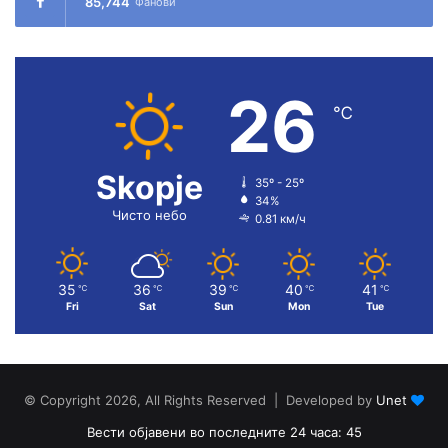
85,744
Фанови
26
℃
Skopje
35º - 25º
34%
Чисто небо
0.81 км/ч
35
36
39
40
41
℃
℃
℃
℃
℃
Fri
Sat
Sun
Mon
Tue
© Copyright 2026, All Rights Reserved | Developed by
Unet
Вести објавени во последните 24 часа: 45