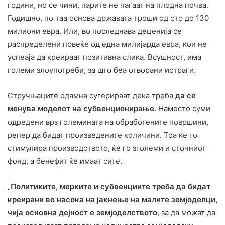
години, но се чини, парите не паѓаат на плодна почва.
Годишно, по таа основа државата троши од сто до 130
милиони евра. Или, во последнава деценија се
распределени повеќе од една милијарда евра, кои не
успеаја да креираат позитивна слика. Всушност, има
големи злоупотреби, за што беа отворани истраги.
Стручњаците одамна сугерираат дека треба
да се
менува моделот на субвенционирање.
Наместо суми
одредени врз големината на обработените површини,
репер да бидат произведените количини. Тоа ќе го
стимулира производството, ќе го зголеми и сточниот
фонд, а бенефит ќе имаат сите.
„
Политиките, мерките и субвенциите треба да бидат
креирани во насока на јакнење на малите земјоделци,
чија основна дејност е земјоделството
, за да можат да