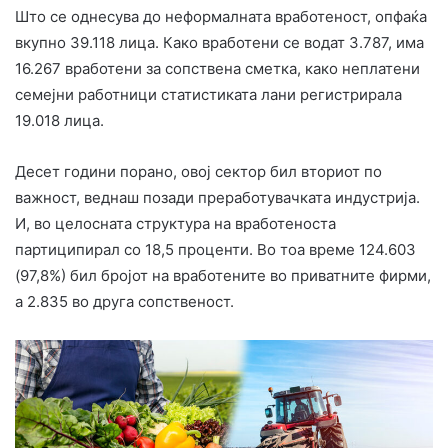
Што се однесува до неформалната вработеност, опфаќа
вкупно 39.118 лица. Како вработени се водат 3.787, има
16.267 вработени за сопствена сметка, како неплатени
семејни работници статистиката лани регистрирала
19.018 лица.
Десет години порано, овој сектор бил вториот по
важност, веднаш позади преработувачката индустрија.
И, во целосната структура на вработеноста
партиципирал со 18,5 проценти. Во тоа време 124.603
(97,8%) бил бројот на вработените во приватните фирми,
а 2.835 во друга сопственост.