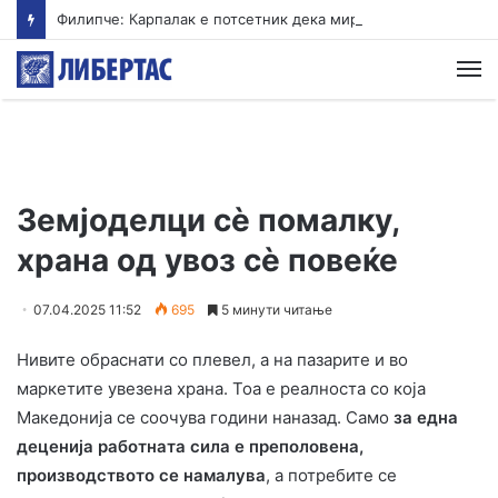
Филипче: Карпалак е потсетник дека мирот и стабилноста се бранат со одговорност
М
Земјоделци сѐ помалку,
храна од увоз сѐ повеќе
07.04.2025 11:52
695
5 минути читање
Нивите обраснати со плевел, а на пазарите и во
маркетите увезена храна. Тоа е реалноста со која
Македонија се соочува години наназад. Само
за една
деценија работната сила е преполовена,
производството се намалува
, а потребите се