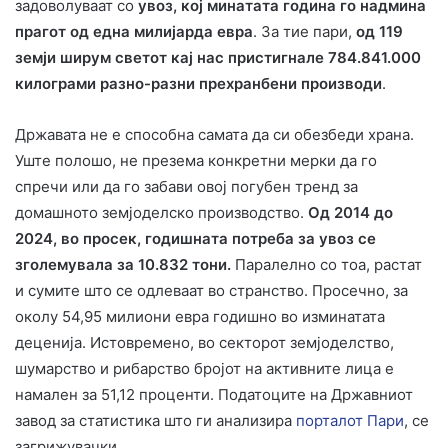
задоволуваат со
увоз, кој минатата година го надмина
прагот од една милијарда евра
. За тие пари,
од 119
земји ширум светот кај нас пристигнале 784.841.000
килограми разно-разни прехранбени производи
.
Државата не е способна самата да си обезбеди храна.
Уште полошо, не презема конкретни мерки да го
спречи или да го забави овој погубен тренд за
домашното земјоделско производство.
Од 2014 до
2024, во просек, годишната потреба за увоз се
зголемувала за 10.832 тони.
Паралелно со тоа, растат
и сумите што се одлеваат во странство. Просечно, за
околу 54,95 милиони евра годишно во изминатата
деценија. Истовремено, во секторот земјоделство,
шумарство и рибарство бројот на активните лица е
намален за 51,12 проценти. Податоците на Државниот
завод за статистика што ги анализира
порталот Пари
, се
загрижувачки.