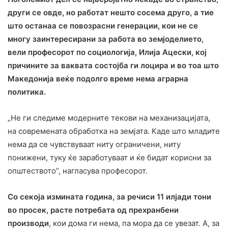
други се овде, но работат нешто сосема друго, а тие
што останаа се повозрасни генерации, кои не се
многу заинтересирани за работа во земјоделието,
вели професорот по социологија, Илија Ацески, кој
причините за ваквата состојба ги лоцира и во тоа што
Македонија веќе подолго време нема аграрна
политика.
„Не ги следиме модерните текови на механизацијата,
на современата обработка на земјата. Каде што младите
нема да се чувствуваат ниту ограничени, ниту
понижени, туку ќе заработуваат и ќе бидат корисни за
општеството”, нагласува професорот.
Со секоја измината година, за речиси 11 илјади тони
во просек, расте потребата од прехранбени
производи
, кои дома ги нема, па мора да се увезат. А, за