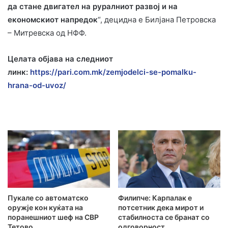
да стане двигател на руралниот развој и на
економскиот напредок
“, децидна е Билјана Петровска
– Митревска од НФФ.
Целата објава на следниот
линк
:
https://pari.com.mk/zemjodelci-se-pomalku-
hrana-od-uvoz/
Пукале со автоматско
Филипче: Карпалак е
оружје кон куќата на
потсетник дека мирот и
поранешниот шеф на СВР
стабилноста се бранат со
Тетово
одговорност