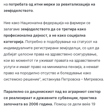
на
потребата од итни мерки за ревитализација на
земјоделството
.
Ние како Национална федерација на фармери се
залагаме
земјоделството да се третира како
професионална дејност, а не како социјална
категорија.
Потребно е подобрување на статусот на
индивидуалните регистрирани земјоделци, со цел да
добијат целосни права на здравствено осигурување,
кои во моментот ги уживаат правата на здравствените
услуги и имаат право на минимална пензија, а немаат
право на породилно отсуство и боледување како
системско решение”, истакнува Петровска – Митревска.
Паралелно со деценискиот пад во аграрниот сектор
се реализираат и државните субвенции, практика
започната во 2006 година.
Помош се дели веќе 19