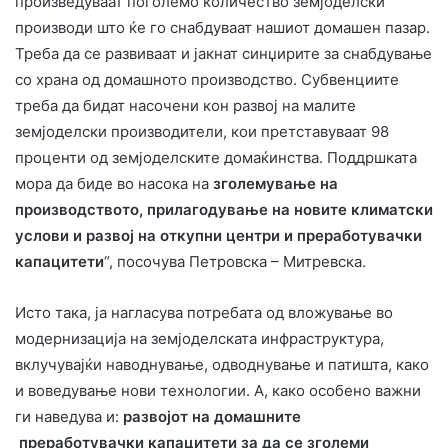
произведуваат поголемо количество земјоделски
производи што ќе го снабдуваат нашиот домашен пазар.
Треба да се развиваат и јакнат синџирите за снабдување
со храна од домашното производство. Субвенциите
треба да бидат насочени кон развој на малите
земјоделски производители, кои претставуваат 98
проценти од земјоделските домаќинства. Поддршката
мора да биде во насока на
зголемување на
производството, прилагодување на новите климатски
услови и развој на откупни центри и преработувачки
капацитети
“, посочува Петровска – Митревска.
Исто така, ја нагласува потребата од вложување во
модернизација на земјоделската инфраструктура,
вклучувајќи наводнување, одводнување и патишта, како
и воведување нови технологии. А, како особено важни
ги наведува и:
развојот на домашните
преработувачки капацитети за да се зголеми