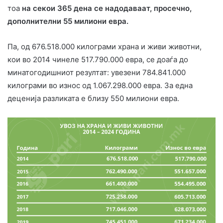
тоа
на секои 365 дена се надодаваат, просечно,
дополнителни 55 милиони евра.
Па, од 676.518.000 килограми храна и живи животни,
кои во 2014 чинеле 517.790.000 евра, се доаѓа до
минатогодишниот резултат: увезени 784.841.000
килограми во износ од 1.067.298.000 евра. За една
деценија разликата е близу 550 милиони евра.