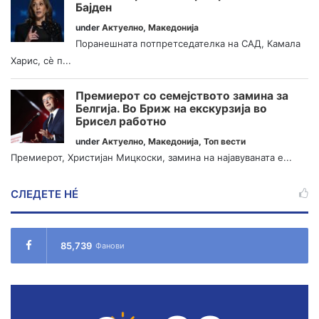
Бајден
under
Актуелно
,
Македонија
Поранешната потпретседателка на САД, Камала
Харис, сè п...
Премиерот со семејството замина за
Белгија. Во Бриж на екскурзија во
Брисел работно
under
Актуелно
,
Македонија
,
Топ вести
Премиерот, Христијан Мицкоски, замина на најавуваната е...
СЛЕДЕТЕ НÉ
85,739
Фанови