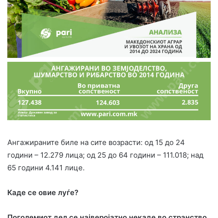
Ангажираните биле на сите возрасти: од 15 до 24
години – 12.279 лица; од 25 до 64 години – 111.018; над
65 години 4.141 лице.
Каде се овие луѓе?
Поголемиот дел се најверојатно некаде во странство,