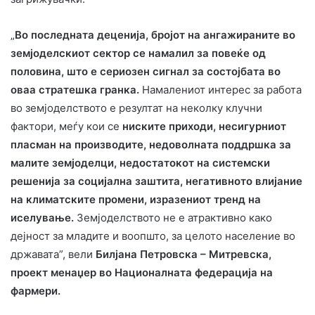
„
Во последната деценија, бројот на ангажираните во
земјоделскиот сектор се намалил за повеќе од
половина, што е сериозен сигнал за состојбата во
оваа стратешка гранка.
Намалениот интерес за работа
во земјоделството е резултат на неколку клучни
фактори, меѓу кои се
ниските приходи, несигурниот
пласман на производите, недоволната поддршка за
малите земјоделци, недостатокот на системски
решенија за социјална заштита, негативното влијание
на климатските промени, изразениот тренд на
иселување.
Земјоделството не е атрактивно како
дејност за младите и воопшто, за целото население во
државата”, вели
Билјана Петровска – Митревска,
проект менаџер во Националната федерација на
фармери.