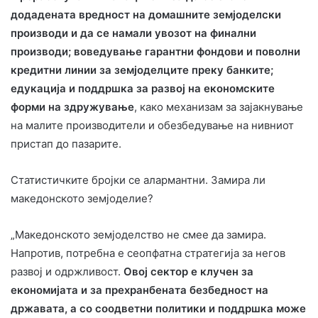
додадената вредност на домашните земјоделски
производи и да се намали увозот на финални
производи; воведување гарантни фондови и поволни
кредитни линии за земјоделците преку банките;
едукација и поддршка за развој на економските
форми на здружување
, како механизам за зајакнување
на малите производители и обезбедување на нивниот
пристап до пазарите.
Статистичките бројки се алармантни. Замира ли
македонското земјоделие?
„Македонското земјоделство не смее да замира.
Напротив, потребна е сеопфатна стратегија за негов
развој и одржливост.
Овој сектор е клучен за
економијата и за прехранбената безбедност на
државата, а со соодветни политики и поддршка може