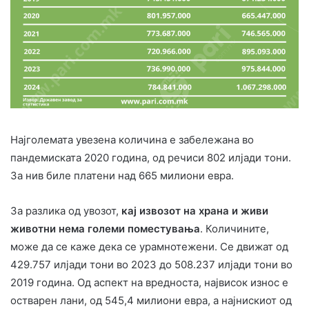
Најголемата увезена количина е забележана во
пандемиската 2020 година, од речиси 802 илјади тони.
За нив биле платени над 665 милиони евра.
За разлика од увозот,
кај извозот на храна и живи
животни нема големи поместувања
. Количините,
може да се каже дека се урамнотежени. Се движат од
429.757 илјади тони во 2023 до 508.237 илјади тони во
2019 година. Од аспект на вредноста, највисок износ е
остварен лани, од 545,4 милиони евра, а најнискиот од