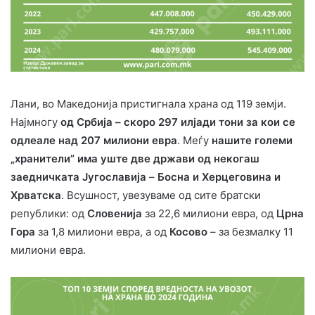
Лани, во Македонија пристигнала храна од 119 земји.
Најмногу
од Србија – скоро 297 илјади тони за кои се
одлеале над 207 милиони евра
. Меѓу
нашите големи
„хранители” има уште две држави од некогаш
заедничката Југославија
–
Босна и Херцеговина и
Хрватска
. Всушност, увезуваме од сите братски
републики: од
Словенија
за 22,6 милиони евра, од
Црна
Гора
за 1,8 милиони евра, а од
Косово
– за безмалку 11
милиони евра.