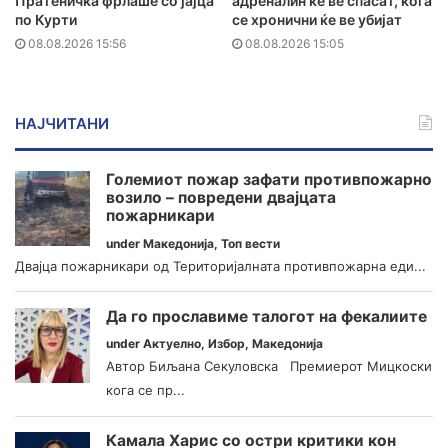
Пратеничка фрлаше со јајца
адреналин ќе ве спасат, кога
по Курти
се хронични ќе ве убијат
08.08.2026 15:56
08.08.2026 15:05
НАЈЧИТАНИ
Големиот пожар зафати противпожарно
возило – повредени двајцата
пожарникари
under
Македонија
,
Топ вести
Двајца пожарникари од Територијалната противпожарна еди...
Да го прославиме талогот на фекалиите
under
Актуелно
,
Избор
,
Македонија
Автор Биљана Секуловска Премиерот Мицкоски
кога се пр...
Камала Харис со остри критики кон