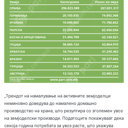
„Трендот на намалување на активните земјоделци
неминовно доведува до намалено домашно
производство на храна, што резултира со зголемен увоз
на земјоделски производи. Податоците покажуваат дека
секоја година потребата за увоз расте, што укажува