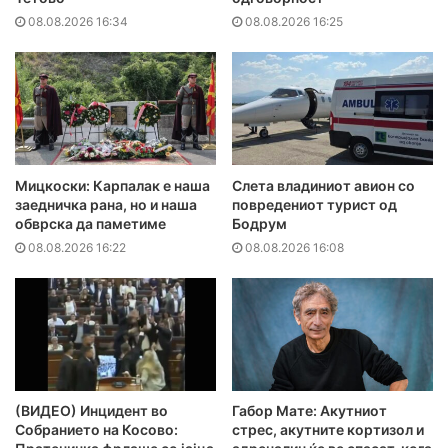
08.08.2026 16:34
08.08.2026 16:25
Мицкоски: Карпалак е наша
Слета владиниот авион со
заедничка рана, но и наша
повредениот турист од
обврска да паметиме
Бодрум
08.08.2026 16:22
08.08.2026 16:08
(ВИДЕО) Инцидент во
Габор Мате: Акутниот
Собранието на Косово:
стрес, акутните кортизол и