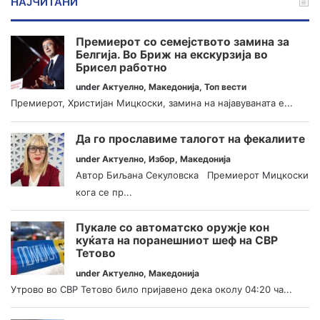
НАЈЧИТАНИ
Премиерот со семејството замина за
Белгија. Во Бриж на екскурзија во
Брисел работно
under
Актуелно
,
Македонија
,
Топ вести
Премиерот, Христијан Мицкоски, замина на најавуваната е...
Да го прославиме талогот на фекалиите
under
Актуелно
,
Избор
,
Македонија
Автор Биљана Секуловска Премиерот Мицкоски
кога се пр...
Пукале со автоматско оружје кон
куќата на поранешниот шеф на СВР
Тетово
under
Актуелно
,
Македонија
Утрово во СВР Тетово било пријавено дека околу 04:20 ча...