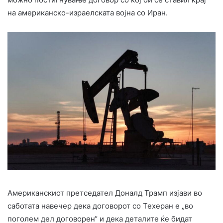
на американско-израелската војна со Иран.
Американскиот претседател Доналд Трамп изјави во
саботата навечер дека договорот со Техеран е „во
поголем дел договорен“ и дека деталите ќе бидат