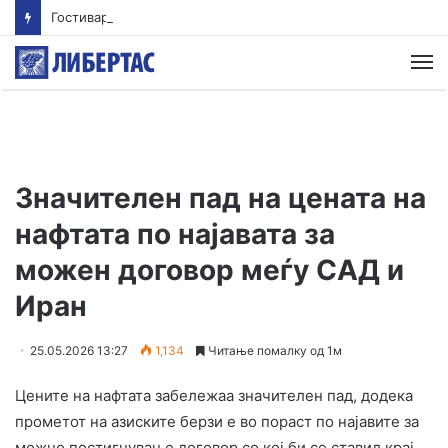
Гостиварци и натаму без пивка вода
М
Значителен пад на цената на
нафтата по најавата за
можен договор меѓу САД и
Иран
25.05.2026 13:27
1,134
Читање помалку од 1м
Цените на нафтата забележаа значителен пад, додека
прометот на азиските берзи е во пораст по најавите за
можно постигнување договор со кој би се ставил крај