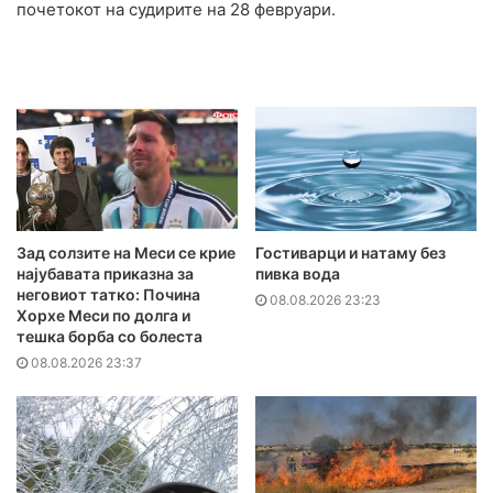
почетокот на судирите на 28 февруари.
Зад солзите на Меси се крие
Гостиварци и натаму без
најубавата приказна за
пивка вода
неговиот татко: Почина
08.08.2026 23:23
Хорхе Меси по долга и
тешка борба со болеста
08.08.2026 23:37