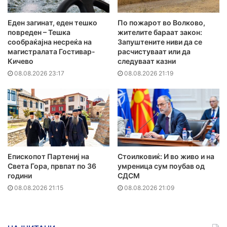
Еден загинат, еден тешко
По пожарот во Волково,
повреден – Тешка
жителите бараат закон:
сообраќајна несреќа на
Запуштените ниви да се
магистралата Гостивар-
расчистуваат или да
Кичево
следуваат казни
08.08.2026 23:17
08.08.2026 21:19
Епископот Партениј на
Стоилковиќ: И во живо и на
Света Гора, првпат по 36
умреница сум поубав од
години
СДСМ
08.08.2026 21:15
08.08.2026 21:09