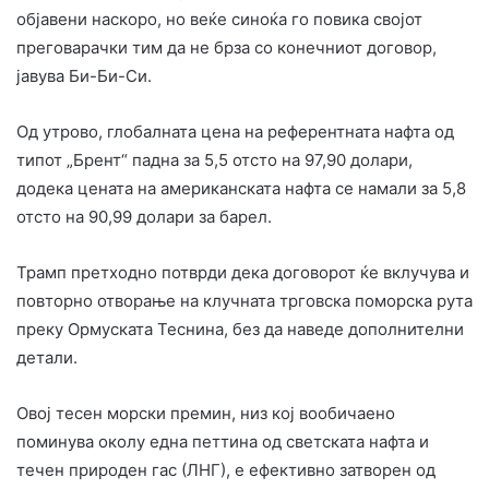
објавени наскоро, но веќе синоќа го повика својот
преговарачки тим да не брза со конечниот договор,
јавува Би-Би-Си.
Од утрово, глобалната цена на референтната нафта од
типот „Брент“ падна за 5,5 отсто на 97,90 долари,
додека цената на американската нафта се намали за 5,8
отсто на 90,99 долари за барел.
Трамп претходно потврди дека договорот ќе вклучува и
повторно отворање на клучната трговска поморска рута
преку Ормуската Теснина, без да наведе дополнителни
детали.
Овој тесен морски премин, низ кој вообичаено
поминува околу една петтина од светската нафта и
течен природен гас (ЛНГ), е ефективно затворен од