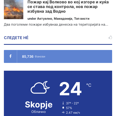
Пожар кај Волково во кој изгоре и куќа
се става под контрола, нов пожар
избувна зад Водно
under
Актуелно
,
Македонија
,
Топ вести
Два поголеми пожари избувнаа денеска на територијата на...
СЛЕДЕТЕ НÉ
85,736
Фанови
24
℃
Skopje
37º - 22º
57%
Облачно
2.47 км/ч