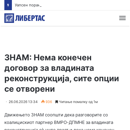
Уапсен поранешен гувернер на мексиканска држава поради случајот со исчезнувањето на 43 студенти
М
ЗНАМ: Нема конечен
договор за владината
реконструкција, сите опции
се отворени
26.06.2026 13:34
936
Читање помалку од 1м
Движењето ЗНАМ соопшти дека разговорите со
коалицискиот партнер ВМРО-ДПМНЕ за владината
реконструкција сѐ уште траат и дека нема конечен