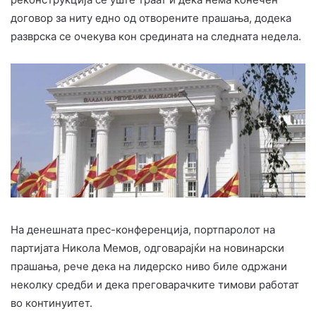
договор за ниту едно од отворените прашања, додека
разврска се очекува кон средината на следната недела.
На денешната прес-конференција, портпаролот на
партијата Никола Мемов, одговарајќи на новинарски
прашања, рече дека на лидерско ниво биле одржани
неколку средби и дека преговарачките тимови работат
во континуитет.