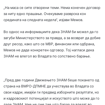
„На маса се сите отворени теми. Нема конечен договор
за ниту едно прашање. Очекуваме разврска кон
средината на следната недела“, изјави Мемов.
Во однос на информациите дека ЗНАМ би можел да го
загуби Министерството за правда, а за возврат да добие
друг ресор, како што се МВР, финансии или одбрана,
Мемов не даде конкретен одговор. Тој нагласи дека
ЗНАМ не влегол во Владата по сопствено барање.
„Пред две години Движењето ЗНАМ беше покането од
страна на ВМРО-ДПМНЕ да учествува во Владата со
свои кадри, имајќи ги предвид изборните резултати, но
и кадровскиот потенцијал и искуството што може да го
даде ЗНАМ. Ние не сме тие што бараа да влезат во