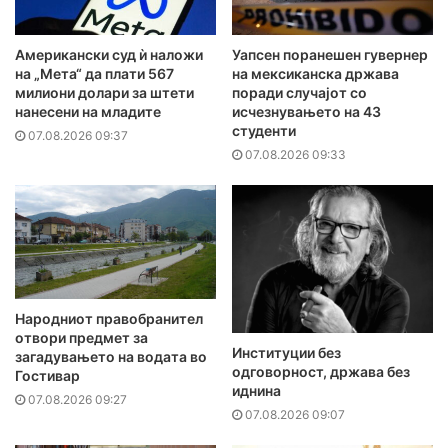
Американски суд ѝ наложи
Уапсен поранешен гувернер
на „Мета“ да плати 567
на мексиканска држава
милиони долари за штети
поради случајот со
нанесени на младите
исчезнувањето на 43
студенти
07.08.2026 09:37
07.08.2026 09:33
Народниот правобранител
отвори предмет за
Институции без
загадувањето на водата во
одговорност, држава без
Гостивар
иднина
07.08.2026 09:27
07.08.2026 09:07