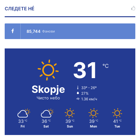
СЛЕДЕТЕ НÉ
85,744
Фанови
31
℃
Skopje
33º - 26º
27%
Чисто небо
1.36 км/ч
33
36
39
39
41
℃
℃
℃
℃
℃
Fri
Sat
Sun
Mon
Tue