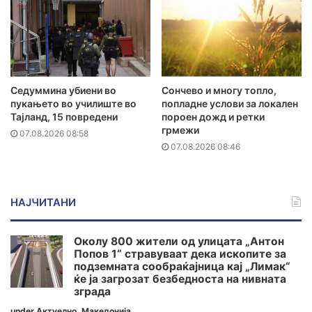
Седуммина убиени во
Сончево и многу топло,
пукањето во училиште во
попладне услови за локален
Тајланд, 15 повредени
пороен дожд и ретки
грмежи
07.08.2026 08:58
07.08.2026 08:46
НАЈЧИТАНИ
Околу 800 жители од улицата „Антон
Попов 1“ стравуваат дека ископите за
подземната сообраќајница кај „Лимак“
ќе ја загрозат безбедноста на нивната
зграда
under
Актуелно
,
Македонија