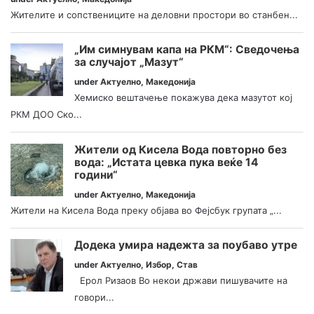
Жителите и сопствениците на деловни простори во станбен...
„Им симнувам капа на РКМ“: Сведочења
за случајот „Мазут“
under
Актуелно
,
Македонија
Хемиско вештачење покажува дека мазутот кој
РКМ ДОО Ско...
Жители од Кисела Вода повторно без
вода: „Истата цевка пука веќе 14
години“
under
Актуелно
,
Македонија
Жители на Кисела Вода преку објава во Фејсбук групата „...
Додека умира надежта за поубаво утре
under
Актуелно
,
Избор
,
Став
Ерол Ризаов Во некои држави пишувачите на
говори...