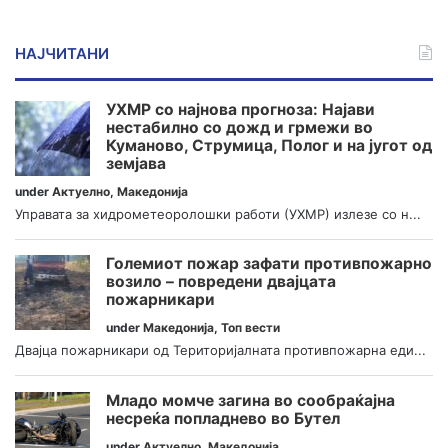
НАЈЧИТАНИ
УХМР со најнова прогноза: Најави
нестабилно со дожд и грмежи во
Куманово, Струмица, Полог и на југот од
земјава
under
Актуелно
,
Македонија
Управата за хидрометеоролошки работи (УХМР) излезе со н...
Големиот пожар зафати противпожарно
возило – повредени двајцата
пожарникари
under
Македонија
,
Топ вести
Двајца пожарникари од Територијалната противпожарна еди...
Младо момче загина во сообраќајна
несреќа попладнево во Бутел
under
Актуелно
,
Македонија