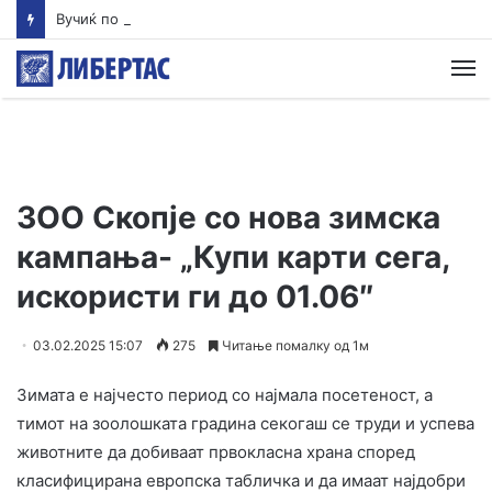
Вучиќ по средбата со Зеленски – мали се шансите Србија брзо да влезе во ЕУ, Украина си ја турка европската агенда
М
ЗОО Скопје со нова зимска
кампања- „Купи карти сега,
искористи ги до 01.06″
03.02.2025 15:07
275
Читање помалку од 1м
Зимата е најчесто период со најмала посетеност, а
тимот на зоолошката градина секогаш се труди и успева
животните да добиваат првокласна храна според
класифицирана европска табличка и да имаат најдобри