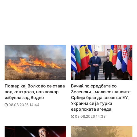
Пожар кај Волково се става
Вучиќ по средбата со
под контрола, нов пожар
Зеленски – мали се шансите
избувна зад Водно
Србија брзо да влезе во ЕУ,
Украина си ја турка
08.08.2026 14:44
европската агенда
08.08.2026 14:33