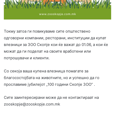
Токму затоа ги повикуваме сите општествено
одговорни компании, ресторани, институции да купат
влезници за ЗОО Скопје кои ќе важат до 01.06, а кои ќе
можат да ги поделат на своите вработени или
потрошувачи и клиенти.
Со секоја ваша купена влезница помагате за
благосостојбата на животните, но и успешно да го
прославиме јубилејот „100 години Скопје ЗОО” .
Сите заинтересирани може да не контактираат на
zooskopje@zooskopje.com.mk