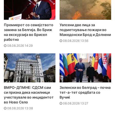
Премиерот со семејството
Уапсени две лица за
замина за Белгија. Во Бриж
подметнување пожари во
на екскурзија во Брисел
Македонски Брод и Долнени
работно
08.08.2026 13:56
08.08.2026 14:29
ВМРО-ДПМНЕ: СДСМ сам
Зеленски во Белград – почна
си призна дека насилници
тет-а-тет средбата со
учествувале во инцидентот
Вучиќ
во Ново Село
08.08.2026 13:27
08.08.2026 13:38