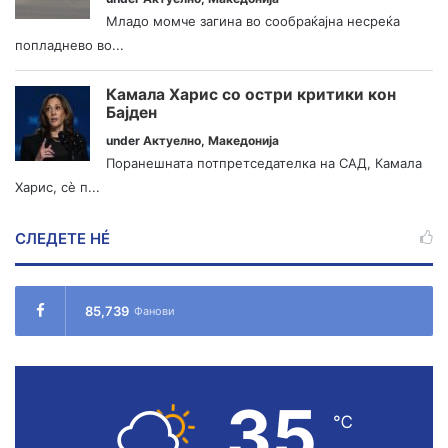
Младо момче загина во сообраќајна несреќа
попладнево во...
Камала Харис со остри критики кон
Бајден
under
Актуелно
,
Македонија
Поранешната потпретседателка на САД, Камала
Харис, сè п...
СЛЕДЕТЕ НÉ
85,739
Фанови
35
℃