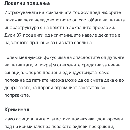
Локални прашања
Истражувањата на компанијата YouGov пред изборите
покажаа дека незадоволството од состојбата на патната
инфраструктура е на врвот на локалните проблеми.
Дури 37 проценти од испитаниците навеле дека тоа е
најважното прашање за нивната средина.
Голем медиумски фокус има на опасностите од дупките
на патиштата, и покрај зголемените средства за нивна
санација. Според процени од индустријата, само
половина од патната мрежа може да се смета дека е во
добра состојба поради огромниот заостаток во
поправките.
Криминал
Иако официјалните статистики покажуваат долгорочен
пад на криминалот за повеќето видови прекршоци,