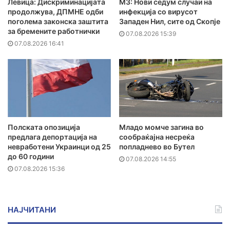
Левица: Дискриминацијата
МЗ: Нови седум случаи на
продолжува, ДПМНЕ одби
инфекција со вирусот
поголема законска заштита
Западен Нил, сите од Скопје
за бремените работнички
07.08.2026 15:39
07.08.2026 16:41
Полската опозиција
Младо момче загина во
предлага депортација на
сообраќајна несреќа
невработени Украинци од 25
попладнево во Бутел
до 60 години
07.08.2026 14:55
07.08.2026 15:36
НАЈЧИТАНИ