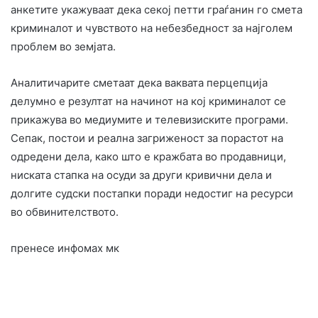
анкетите укажуваат дека секој петти граѓанин го смета
криминалот и чувството на небезбедност за најголем
проблем во земјата.
Аналитичарите сметаат дека ваквата перцепција
делумно е резултат на начинот на кој криминалот се
прикажува во медиумите и телевизиските програми.
Сепак, постои и реална загриженост за порастот на
одредени дела, како што е кражбата во продавници,
ниската стапка на осуди за други кривични дела и
долгите судски постапки поради недостиг на ресурси
во обвинителството.
пренесе инфомах мк