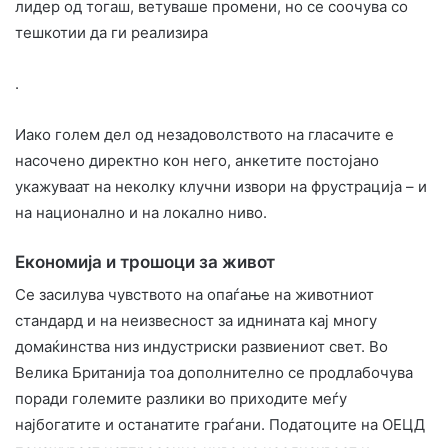
лидер од тогаш, ветуваше промени, но се соочува со
тешкотии да ги реализира
.
Иако голем дел од незадоволството на гласачите е
насочено директно кон него, анкетите постојано
укажуваат на неколку клучни извори на фрустрација – и
на национално и на локално ниво.
Економија и трошоци за живот
Се засилува чувството на опаѓање на животниот
стандард и на неизвесност за иднината кај многу
домаќинства низ индустриски развиениот свет. Во
Велика Британија тоа дополнително се продлабочува
поради големите разлики во приходите меѓу
најбогатите и останатите граѓани. Податоците на ОЕЦД