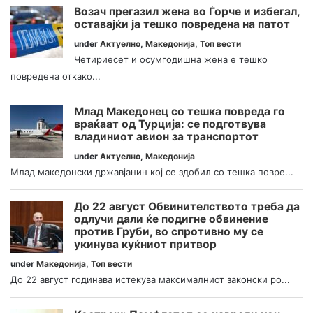
Возач прегазил жена во Ѓорче и избегал,
оставајќи ја тешко повредена на патот
under
Актуелно
,
Македонија
,
Топ вести
Четириесет и осумгодишна жена е тешко
повредена откако...
Млад Македонец со тешка повреда го
враќаат од Турција: се подготвува
владиниот авион за транспортот
under
Актуелно
,
Македонија
Млад македонски државјанин кој се здобил со тешка повре...
До 22 август Обвинителството треба да
одлучи дали ќе подигне обвинение
против Груби, во спротивно му се
укинува куќниот притвор
under
Македонија
,
Топ вести
До 22 август годинава истекува максималниот законски ро...