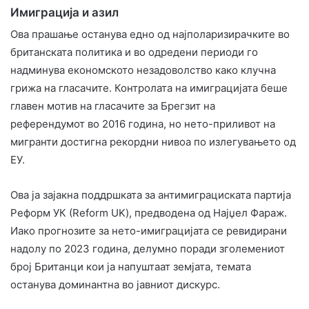
Имиграција и азил
Ова прашање останува едно од најполаризирачките во
британската политика и во одредени периоди го
надминува економското незадоволство како клучна
грижа на гласачите. Контролата на имиграцијата беше
главен мотив на гласачите за Брегзит на
референдумот во 2016 година, но нето-приливот на
мигранти достигна рекордни нивоа по излегувањето од
ЕУ.
Ова ја зајакна поддршката за антимиграциската партија
Реформ УК (Reform UK), предводена од Најџел Фараж.
Иако прогнозите за нето-имиграцијата се ревидирани
надолу по 2023 година, делумно поради зголемениот
број Британци кои ја напуштаат земјата, темата
останува доминантна во јавниот дискурс.