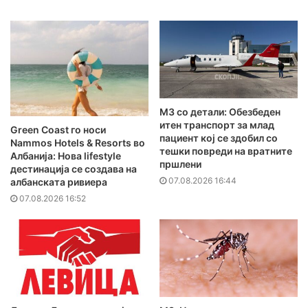
MЗ со детали: Обезбеден
итен транспорт за млад
Green Coast го носи
пациент кој се здобил со
Nammos Hotels & Resorts во
тешки повреди на вратните
Албанија: Нова lifestyle
пршлени
дестинација се создава на
07.08.2026 16:44
албанската ривиера
07.08.2026 16:52