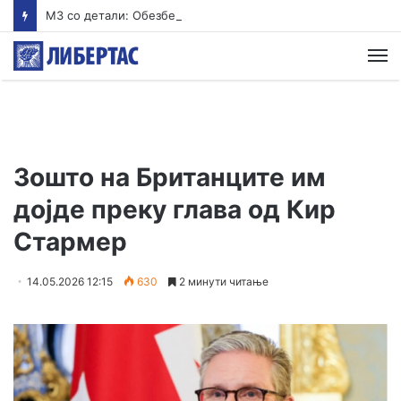
MЗ со детали: Обезбеден итен транспорт за млад пациент кој се здобил со тешки повреди на вратните пршлени
М
Зошто на Британците им
дојде преку глава од Кир
Стармер
14.05.2026 12:15
630
2 минути читање