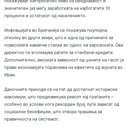
покажуваат натпросечно ниво на нееднаквост и
значителен јаз меѓу заработката на најбогатите 10
проценти и остатокот од населението.
Инфлацијата во Британија се покажува поупорна
отколку во други земји, што е една од причините за
повисоките каматни стапки во однос на еврозоната. Ова
директно ги зголемува ратите за станбени кредити.
Дополнително, високата зависност од цените на гасот ја
прави економијата поранлива на ефектите од војната во
Иран.
Даночните приходи се на пат да достигнат историски
максимум, што предизвикува револт кај граѓаните –
особено во услови кога рекорден број луѓе зависат од
социјални бенефиции, што отвора прашања за
правичноста на системот.