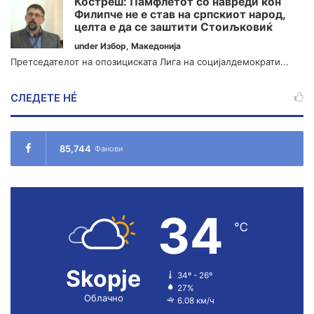
Костреш: Памфлетот со навреди кон
Филипче не е став на српскиот народ,
целта е да се заштити Стоиљковиќ
under
Избор
,
Македонија
Претседателот на опозициската Лига на социјалдемократи...
СЛЕДЕТЕ НÉ
85,744
Фанови
34
℃
Skopje
34º - 26º
27%
Облачно
6.08 км/ч