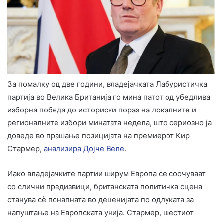
За помалку од две години, владејачката Лабуристичка
партија во Велика Британија го мина патот од убедлива
изборна победа до историски пораз на локалните и
регионалните избори минатата недела, што сериозно ја
доведе во прашање позицијата на премиерот Кир
Стармер,
анализира Дојче Веле
.
Иако владејачките партии ширум Европа се соочуваат
со слични предизвици, британската политичка сцена
станува сè понапната во деценијата по одлуката за
напуштање на Европската унија. Стармер, шестиот