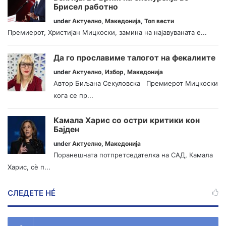
Брисел работно
under
Актуелно
,
Македонија
,
Топ вести
Премиерот, Христијан Мицкоски, замина на најавуваната е...
Да го прославиме талогот на фекалиите
under
Актуелно
,
Избор
,
Македонија
Автор Биљана Секуловска Премиерот Мицкоски
кога се пр...
Камала Харис со остри критики кон
Бајден
under
Актуелно
,
Македонија
Поранешната потпретседателка на САД, Камала
Харис, сè п...
СЛЕДЕТЕ НÉ