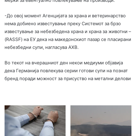
мерки за евентуално повлекување на производи.
-До овој момент Агенцијата за храна и ветеринарство
нема добиено известување преку Системот за брзо
известување за небезбедена храна и храна за животни –
(RASSF) на ЕУ дека на македонскиот пазар се пласирани
небезбедни супи, нагласува АХВ.
Во текот на вчерашниот ден некои медиуми објавија
дека Германија повлекува серии готови супи на познат
бренд поради можност за присуство на метални делови