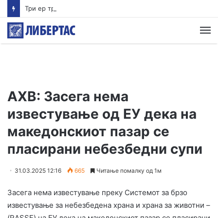
Три ер трактори се вклучуваат во гаснењето на пожарот во Сопиште
М
АХВ: Засега нема
известување од ЕУ дека на
македонскиот пазар се
пласирани небезбедни супи
31.03.2025 12:16
665
Читање помалку од 1м
Засега нема известување преку Системот за брзо
известување за небезбедена храна и храна за животни –
(RASSF) на ЕУ дека на македонскиот пазар се пласирани