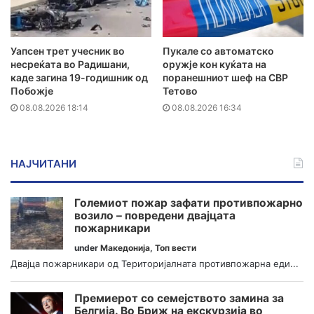
Уапсен трет учесник во
Пукале со автоматско
несреќата во Радишани,
оружје кон куќата на
каде загина 19-годишник од
поранешниот шеф на СВР
Побожје
Тетово
08.08.2026 18:14
08.08.2026 16:34
НАЈЧИТАНИ
Големиот пожар зафати противпожарно
возило – повредени двајцата
пожарникари
under
Македонија
,
Топ вести
Двајца пожарникари од Територијалната противпожарна еди...
Премиерот со семејството замина за
Белгија. Во Бриж на екскурзија во