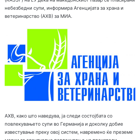
небезбедни супи, информира Агенцијата за храна и
ветеринарство (АХВ) за МИА.
АХВ, како што наведува, ја следи состојбата со
повлекувањето супи во Германија и доколку добие
известување преку овој систем, навремено ќе преземе