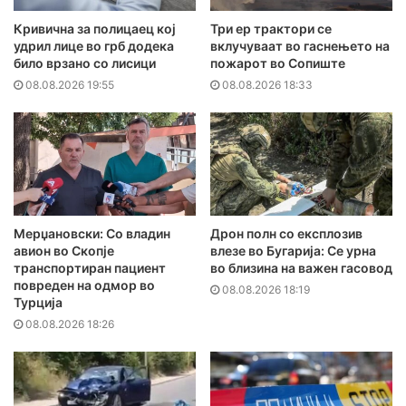
Кривична за полицаец кој
Три ер трактори се
удрил лице во грб додека
вклучуваат во гаснењето на
било врзано со лисици
пожарот во Сопиште
08.08.2026 19:55
08.08.2026 18:33
Мерџановски: Со владин
Дрон полн со експлозив
авион во Скопје
влезе во Бугарија: Се урна
транспортиран пациент
во близина на важен гасовод
повреден на одмор во
08.08.2026 18:19
Турција
08.08.2026 18:26