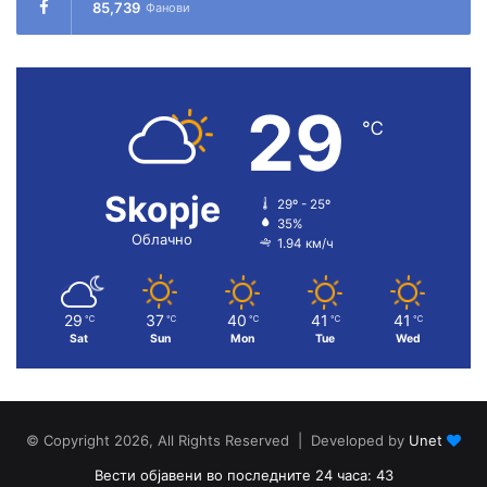
85,739
Фанови
29
℃
Skopje
29º - 25º
35%
Облачно
1.94 км/ч
29
37
40
41
41
℃
℃
℃
℃
℃
Sat
Sun
Mon
Tue
Wed
© Copyright 2026, All Rights Reserved | Developed by
Unet
Вести објавени во последните 24 часа: 43