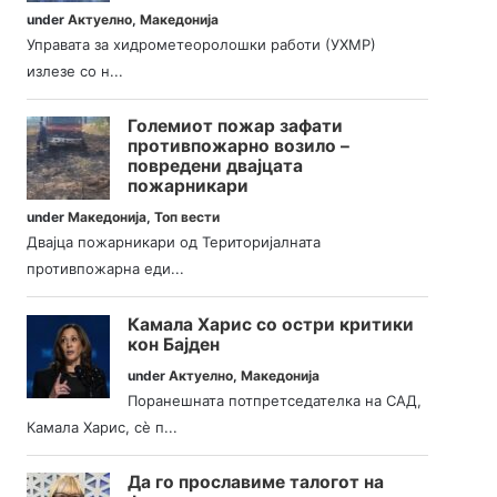
under
Актуелно
,
Македонија
Управата за хидрометеоролошки работи (УХМР)
излезе со н...
Големиот пожар зафати
противпожарно возило –
повредени двајцата
пожарникари
under
Македонија
,
Топ вести
Двајца пожарникари од Територијалната
противпожарна еди...
Камала Харис со остри критики
кон Бајден
under
Актуелно
,
Македонија
Поранешната потпретседателка на САД,
Камала Харис, сè п...
Да го прославиме талогот на