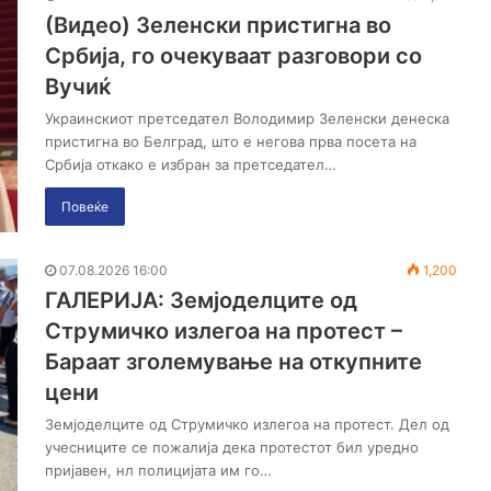
(Видео) Зеленски пристигна во
Србија, го очекуваат разговори со
Вучиќ
Украинскиот претседател Володимир Зеленски денеска
пристигна во Белград, што е негова прва посета на
Србија откако е избран за претседател…
Повеќе
07.08.2026 16:00
1,200
ГАЛЕРИЈА: Земјоделците од
Струмичко излегоа на протест –
Бараат зголемување на откупните
цени
Земјоделците од Струмичко излегоа на протест. Дел од
учесниците се пожалија дека протестот бил уредно
пријавен, нл полицијата им го…