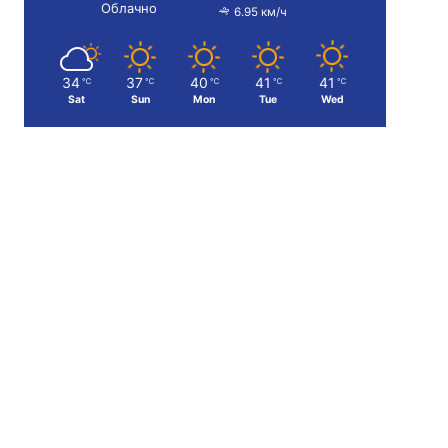
Облачно
6.95 км/ч
34
37
40
41
41
℃
℃
℃
℃
℃
Sat
Sun
Mon
Tue
Wed