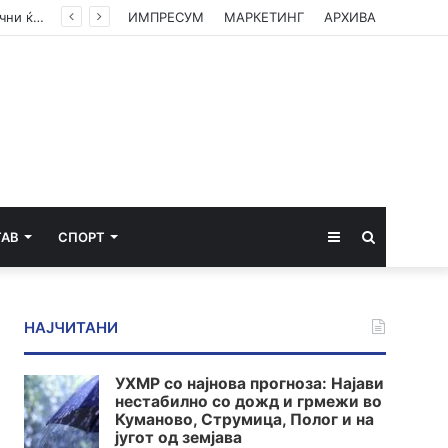
одно
ИМПРЕСУМ
МАРКЕТИНГ
АРХИВА
Sidebar
Пребарај
ТАВ
СПОРТ
за
НАЈЧИТАНИ
УХМР со најнова прогноза: Најави
нестабилно со дожд и грмежи во
Куманово, Струмица, Полог и на
југот од земјава