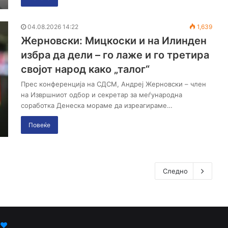
04.08.2026 14:22
1,639
Жерновски: Мицкоски и на Илинден
избра да дели – го лаже и го третира
својот народ како „талог“
Прес конференција на СДСМ, Андреј Жерновски – член
на Извршниот одбор и секретар за меѓународна
соработка Денеска мораме да изреагираме…
Повеќе
Следно