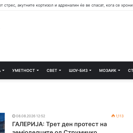
о кој изгоре и куќа се става под контрола, нов пожар избувна зад В
А
УМЕТНОСТ
СВЕТ
ШОУ-БИЗ
МОЗАИК
С
08.08.2026 12:52
1,113
ГАЛЕРИЈА: Трет ден протест на
земјоделците од Струмичко