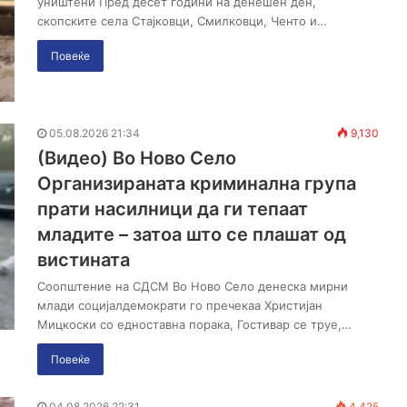
уништени Пред десет години на денешен ден,
скопските села Стајковци, Смилковци, Ченто и…
Повеќе
05.08.2026 21:34
9,130
(Видео) Во Ново Село
Организираната криминална група
прати насилници да ги тепаат
младите – затоа што се плашат од
вистината
Соопштение на СДСМ Во Ново Село денеска мирни
млади социјалдемократи го пречекаа Христијан
Мицкоски со едноставна порака, Гостивар се труе,…
Повеќе
04.08.2026 22:31
4,425