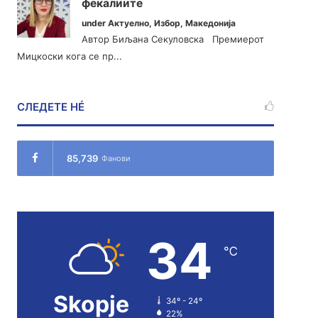
фекалиите
under
Актуелно
,
Избор
,
Македонија
Автор Биљана Секуловска Премиерот
Мицкоски кога се пр...
СЛЕДЕТЕ НÉ
85,739
Фанови
34
℃
Skopje
34º - 24º
22%