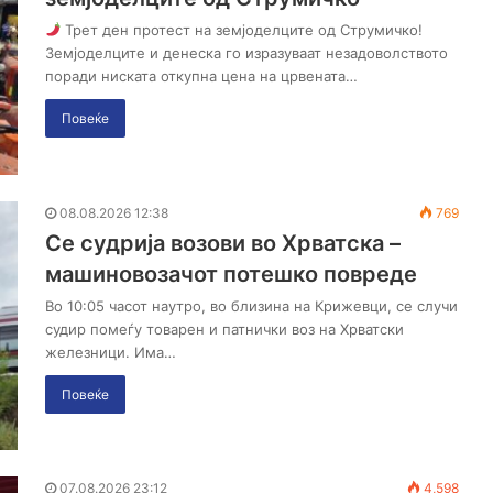
Трет ден протест на земјоделците од Струмичко!
Земјоделците и денеска го изразуваат незадоволството
поради ниската откупна цена на црвената…
Повеќе
08.08.2026 12:38
769
Се судрија возови во Хрватска –
машиновозачот потешко повреде
Во 10:05 часот наутро, во близина на Крижевци, се случи
судир помеѓу товарен и патнички воз на Хрватски
железници. Има…
Повеќе
07.08.2026 23:12
4,598