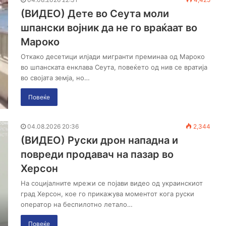
(ВИДЕО) Дете во Сеута моли
шпански војник да не го враќаат во
Мароко
Откако десетици илјади мигранти преминаа од Мароко
во шпанската енклава Сеута, повеќето од нив се вратија
во својата земја, но…
Повеќе
04.08.2026 20:36
2,344
(ВИДЕО) Руски дрон нападна и
повреди продавач на пазар во
Херсон
На социјалните мрежи се појави видео од украинскиот
град Херсон, кое го прикажува моментот кога руски
оператор на беспилотно летало…
Повеќе