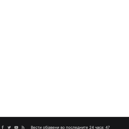
Facebook
Twitter
YouTube
RSS
Вести објавени во последните 24 часа: 47