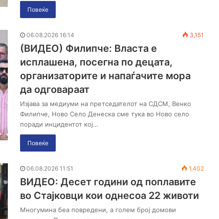
Повеќе
06.08.2026 16:14
3,151
(ВИДЕО) Филипче: Власта е
исплашена, посегна по децата,
организаторите и напаѓачите мора
да одговараат
Изјава за медиуми на претседателот на СДСМ, Венко
Филипче, Ново Село Денеска сме тука во Ново село
поради инцидентот кој…
Повеќе
06.08.2026 11:51
1,402
ВИДЕО: Десет години од поплавите
во Стајковци кои однесоа 22 животи
Многумина беа повредени, а голем број домови