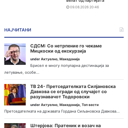
велат од партијата
09.08.2026 20:46
НАЈЧИТАНИ
СДСМ: Со нетрпение го чекаме
Мицкоски од екскурзија
under
Актуелно
,
Македонија
Брисел е многу популарна дестинација за
летување, особе...
ТВ 24- Претседателката Силјановска
Давкова се огради од случајот со
разузнавачот Тодоровски
under
Актуелно
,
Македонија
,
Топ вести
Претседателката на државата Гордана Сиљановска Давкова...
Штерјова: Пратеник и возач на