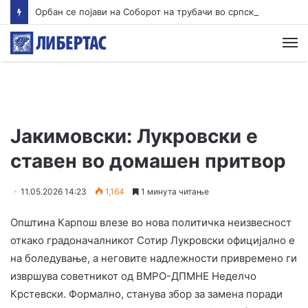
Орбан се појави на Соборот на трубачи во српска Гуча
М
Јакимовски: Лукровски е
ставен во домашен притвор
11.05.2026 14:23
1,164
1 минута читање
Општина Карпош влезе во нова политичка неизвесност
откако градоначалникот Сотир Лукровски официјално е
на боледување, а неговите надлежности привремено ги
извршува советникот од ВМРО-ДПМНЕ Неделчо
Крстевски. Формално, станува збор за замена поради