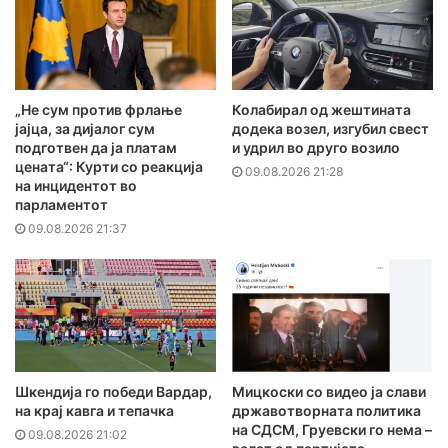
„Не сум против фрлање
Колабирал од жештината
јајца, за дијалог сум
додека возел, изгубил свест
подготвен да ја платам
и удрил во друго возило
цената“: Курти со реакција
09.08.2026 21:28
на инцидентот во
парламентот
09.08.2026 21:37
Шкендија го победи Вардар,
Мицкоски со видео ја слави
на крај кавга и тепачка
државотворната политика
на СДСМ, Груевски го нема –
09.08.2026 21:02