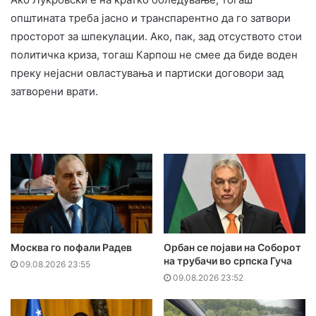
општината треба јасно и транспарентно да го затвори
просторот за шпекулации. Ако, пак, зад отсуството стои
политичка криза, тогаш Карпош не смее да биде воден
преку нејасни овластувања и партиски договори зад
затворени врати.
Москва го пофали Радев
Орбан се појави на Соборот
на трубачи во српска Гуча
09.08.2026 23:55
09.08.2026 23:52