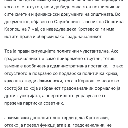
кога тој е отсутен, но и да биде овластен потписник на
сите сметки и финансиски документи на општината. Во
документот, објавен во Службениот гласник на Општина
Карпош на 7 мај, се наведува дека Крстевски ги има
истите права и обврски како градоначалникот.
Тоа ја прави ситуацијата политички чувствителна. Ако
градоначалникот е само привремено отсутен, тогаш
замена е вообичаена административна постапка. Но ако
отсуството е поврзано со подлабока политичка криза,
како што тврди Јакимовски, тогаш Карпош се наоѓа во
состојба во која избраниот градоначалник формално ја
држи функцијата, а оперативното управување го
презема партиски советник.
Јакимовски дополнително тврди дека Крстевски,
откако ја презел функцијата в.д. градоначалник, не