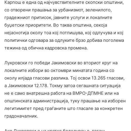
Карпош е една од најчувствителните скопски општини,
со отворени прашања за урбанизмот, зеленилото,
градежниот притисок, јавните услуги и локалните
буџетски приоритети. Во таква општина, секоја
нејаснотија околу тоа кој потпишува, кој одлучува и кој
политички одговара за одлуките брзо добива поголема
тежина од обична кадровска промена.
Лукровски го победи Јакимовски во вториот круг на
локалните избори во октомври минатата година со
околу илјада гласови разлика. Тој освои 13.265 гласови,
а Јакимовски 12.178. Токму затоа сегашната ситуација
не е само внатрешна работа на ВМРО-ДПМНЕ или на
општинската администрација, туку прашање на изборен
легитимитет пред граѓаните што гласале за конкретен
градоначалник.
Ако Лукровски е на кратко боледување, тогаш