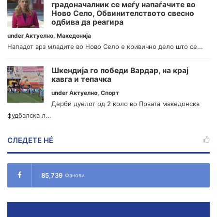
градоначалник се меѓу напаѓачите во
Ново Село, Обвинителството свесно
одбива да реагира
under
Актуелно
,
Македонија
Нападот врз младите во Ново Село е кривично дело што се...
Шкендија го победи Вардар, на крај
кавга и тепачка
under
Актуелно
,
Спорт
Дерби дуелот од 2 коло во Првата македонска
фудбалска л...
СЛЕДЕТЕ НÉ
85,739
Фанови