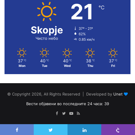
21
℃
Skopje
37º - 21º
62%
Чисто небо
0.85 км/ч
37
40
40
38
37
℃
℃
℃
℃
℃
Mon
Tue
Wed
Thu
Fri
© Copyright 2026, All Rights Reserved | Developed by
Unet
Вести објавени во последните 24 часа: 39
Facebook
Twitter
YouTube
RSS