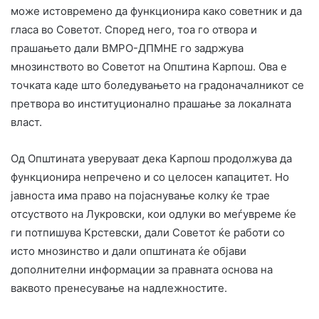
може истовремено да функционира како советник и да
гласа во Советот. Според него, тоа го отвора и
прашањето дали ВМРО-ДПМНЕ го задржува
мнозинството во Советот на Општина Карпош. Ова е
точката каде што боледувањето на градоначалникот се
претвора во институционално прашање за локалната
власт.
Од Општината уверуваат дека Карпош продолжува да
функционира непречено и со целосен капацитет. Но
јавноста има право на појаснување колку ќе трае
отсуството на Лукровски, кои одлуки во меѓувреме ќе
ги потпишува Крстевски, дали Советот ќе работи со
исто мнозинство и дали општината ќе објави
дополнителни информации за правната основа на
ваквото пренесување на надлежностите.