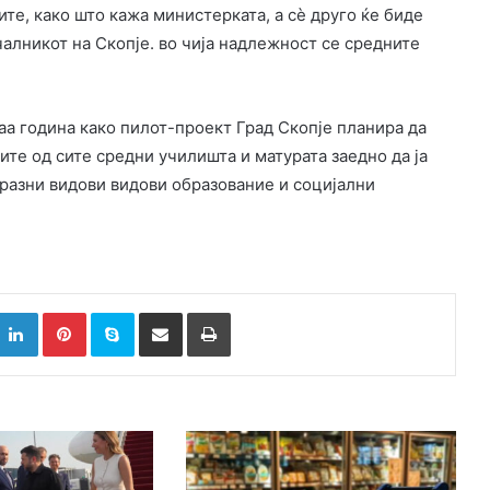
те, како што кажа министерката, а сè друго ќе биде
чалникот на Скопје. во чија надлежност се средните
аа година како пилот-проект Град Скопје планира да
те од сите средни училишта и матурата заедно да ја
 разни видови видови образование и социјални
k
witter
LinkedIn
Pinterest
Skype
Сподели преку Е-маил
Испринтај