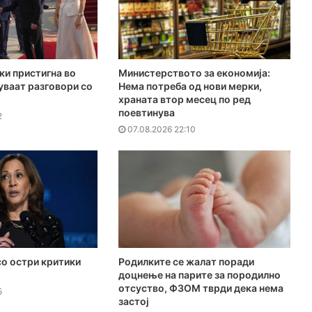
ки пристигна во
Министерството за економија:
куваат разговори со
Нема потреба од нови мерки,
храната втор месец по ред
поевтинува
2
07.08.2026 22:10
о остри критики
Родилките се жалат поради
доцнење на парите за породилно
отсуство, ФЗОМ тврди дека нема
5
застој