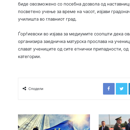
биде овозможено со посебна дозвола од наставници
посветено учење за време на часот, изјави градона
училишта во главниот град.
Ѓорѓиевски во изјава за медиумите соопшти дека ов
организира заедничка матурска прослава на ученици
слават учениците од сите етнички припадности, од
категории.
Faceboo
T
Сподели