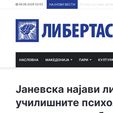
По речиси 30 годин
08.08.2026 02:03
НАЈНОВИ ВЕСТИ
НАСЛОВНА
МАКЕДОНИЈА
ПАРИ
КУЛТУР
Јаневска најави 
училишните психол