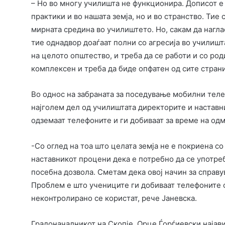
– Но во многу училишта не функционира. Дописот е
практики и во нашата земја, но и во странство. Тие
мирната средина во училиштето. Но, сакам да нагла
тие однадвор доаѓаат полни со агресија во училишта
на целото општество, и треба да се работи и со ро
комплексен и треба да биде опфатен од сите страни
Во однос на забраната за поседување мобилни телеф
најголем дел од училиштата директорите и наставн
одземаат телефоните и ги добиваат за време на од
-Со оглед на тоа што целата земја не е покриена с
наставникот процени дека е потребно да се употреб
посебна дозвола. Сметам дека овој начин за справ
Проблем е што учениците ги добиваат телефоните о
неконтролирано се користат, рече Јаневска.
Градоначалникот на Скопје, Орце Ѓорѓиевски најави