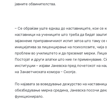
јавните обвинителства.
– Се обраќам уште еднаш до наставниците, кои се к
наставници на учениците што треба да бидат заштит
зајакнеме приправничкиот испит затоа што таму се
иницијатива за лиценцирање на психолозите, чија о
проблем во училиштето и да преземат мерки. Лицен
Постојат и други алатки што ние ги применуваме. С
институции – изјави Јаневска пред почетокот на на
на Занаетчиската комора – Скопје.
По најавата за воведување дежурство на наставниц
обезбедување мирна средина, Јаневска посочи дека
функционирало.