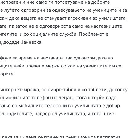
 испратен и ние само ги потсетуваме на добрите
 се луѓето одговорни за однесувањето на учениците и за
сам дека децата не стануваат агресивни во училиштата,
та, па затоа не е одговорноста само на наставниците,
дителите, и со социјалните служби. Проблемот е
, додаде Јаневска.
они за време на наставата, таа одговори дека во
иците веќе презеле мерки со кои на учениците им се
морите.
о интернет-мрежа, со смарт-табли и со таблети, доколку
и мобилниот телефон на децата, тогаш тој ќе даде
ување со мобилните телефони во училиштата е добар.
д родителите, надвор од училиштата, и тогаш тие
 дека за 15 дена ќе почне да функционира бесплатна