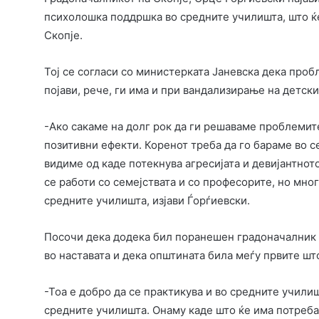
психолошка поддршка во средните училишта, што ќ
Скопје.
Тој се согласи со министерката Јаневска дека проб
појави, рече, ги има и при вандализирање на детски
-Ако сакаме на долг рок да ги решаваме проблемите
позитивни ефекти. Коренот треба да го бараме во с
видиме од каде потекнува агресијата и девијантнот
се работи со семејствата и со професорите, но мног
средните училишта, изјави Ѓорѓиевски.
Посочи дека додека бил поранешен градоначалник 
во наставата и дека општината била меѓу првите ш
-Тоа е добро да се практикува и во средните училиш
средните училишта. Онаму каде што ќе има потреба д