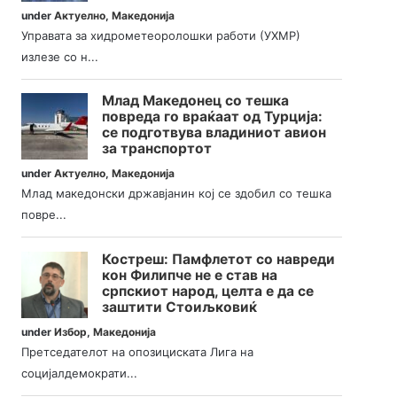
under
Актуелно
,
Македонија
Управата за хидрометеоролошки работи (УХМР)
излезе со н...
Млад Македонец со тешка
повреда го враќаат од Турција:
се подготвува владиниот авион
за транспортот
under
Актуелно
,
Македонија
Млад македонски државјанин кој се здобил со тешка
повре...
Костреш: Памфлетот со навреди
кон Филипче не е став на
српскиот народ, целта е да се
заштити Стоиљковиќ
under
Избор
,
Македонија
Претседателот на опозициската Лига на
социјалдемократи...