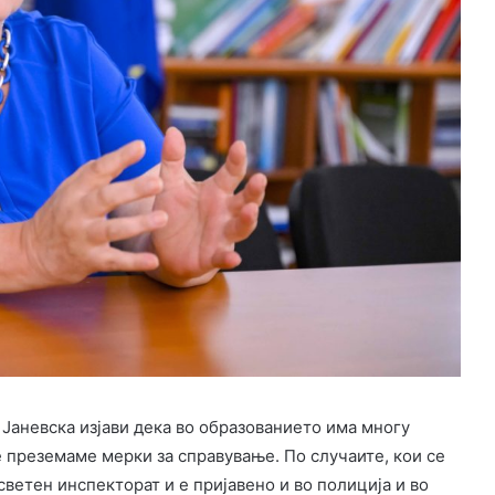
, Јаневска изјави дека во образованието има многу
ие преземаме мерки за справување. По случаите, кои се
светен инспекторат и е пријавено и во полиција и во