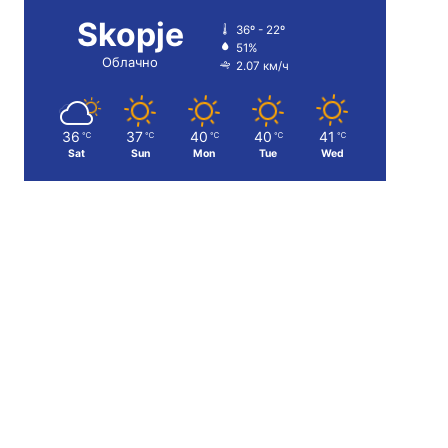
Skopje
36º - 22º
51%
Облачно
2.07 км/ч
36
37
40
40
41
℃
℃
℃
℃
℃
Sat
Sun
Mon
Tue
Wed