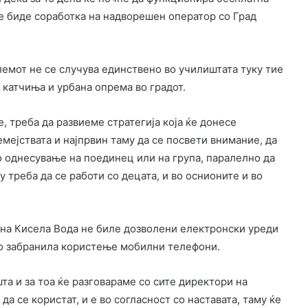
е биде соработка на надворешен оператор со Град
лемот не се случува единствено во училиштата туку тие
 катчиња и урбана опрема во градот.
, треба да развиеме стратегија која ќе донесе
емејствата и најпрвин таму да се посвети внимание, да
о однесување на поединец или на група, паралелно да
у треба да се работи со децата, и во оснионите и во
на Кисела Вода не биле дозволени електронски уреди
то забранила користење мобилни телефони.
та и за тоа ќе разговараме со сите директори на
а се користат, и е во согласност со наставата, таму ќе