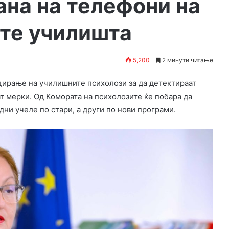
ана на телефони на
ите училишта
5,200
2 минути читање
цирање на училишните психолози за да детектираат
т мерки. Од Комората на психолозите ќе побара да
дни учеле по стари, а други по нови програми.