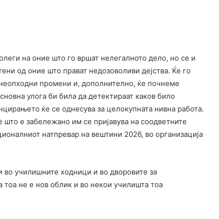
олеги на оние што го вршат нелегалното дело, но се и
ени од оние што прават недозоволиви дејства. Ќе го
 неопходни промени и, дополнително, ќе почнеме
сновна улога би била да детектираат каков било
цирањето ќе се однесува за целокупната нивна работа.
è што е забележано им се пријавува на соодветните
ционалниот натпревар на вештини 2026, во организација
и во училишните ходници и во дворовите за
 тоа не е нов облик и во некои училишта тоа