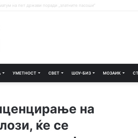
и почнува судењето за убиството на Тупак Шакур
А
УМЕТНОСТ
СВЕТ
ШОУ-БИЗ
МОЗАИК
С
лиценцирање на
ози, ќе се