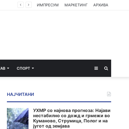
ИМПРЕСУМ
МАРКЕТИНГ
АРХИВА
Sidebar
Пребарај
ТАВ
СПОРТ
за
НАЈЧИТАНИ
УХМР со најнова прогноза: Најави
нестабилно со дожд и грмежи во
Куманово, Струмица, Полог и на
југот од земјава