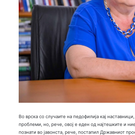
Во врска со случаите на педофилија кај наставници
проблеми, но, рече, овој е еден од најтешките и н
познати во јавонста, рече, постапил Државниот про