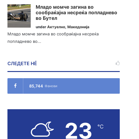
Младо момче загина во
сообраќајна несреќа попладнево
во Бутел
under
Актуелно
,
Македонија
Младо момче загина во сообраќајна несреќа
попладнево во...
СЛЕДЕТЕ НÉ
85,744
Фанови
23
℃