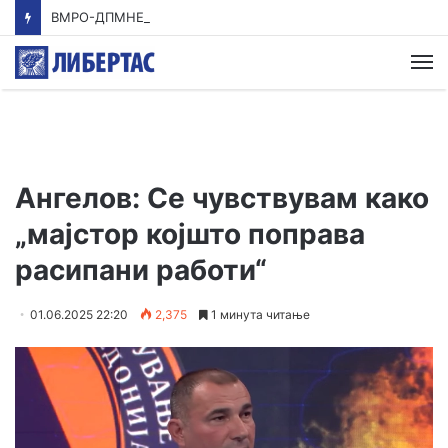
ВМРО-ДПМНЕ: Приказната на СДСМ за францускиот предлог ќе заврши како таа за мигранти за пари
М
Ангелов: Се чувствувам како
„мајстор којшто поправа
расипани работи“
01.06.2025 22:20
2,375
1 минута читање