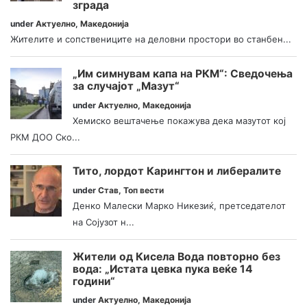
зграда
under
Актуелно
,
Македонија
Жителите и сопствениците на деловни простори во станбен...
„Им симнувам капа на РКМ“: Сведочења
за случајот „Мазут“
under
Актуелно
,
Македонија
Хемиско вештачење покажува дека мазутот кој
РКМ ДОО Ско...
Тито, лордот Карингтон и либералите
under
Став
,
Топ вести
Денко Малески Марко Никезиќ, претседателот
на Сојузот н...
Жители од Кисела Вода повторно без
вода: „Истата цевка пука веќе 14
години“
under
Актуелно
,
Македонија