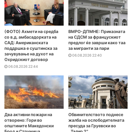
(ФОТО) Ахмети на средба
ВМРО-ДПМНЕ: Приказната
со в.д. амбасадорката на
на СДСМ за францускиот
САД: Американската
предлог ќе заврши како таа
поддршка е суштинска за
за мигранти за пари
зачувување на духот на
06.08.2026 22:40
Охридскиот договор
06.08.2026 22:44
Два активни пожари на
Обвинителството поднесе
отворено: Гори во
жалба на ослободителната
општините Македонски
пресуда за Груевски во
Брод и Струмица
,,Талир 2″