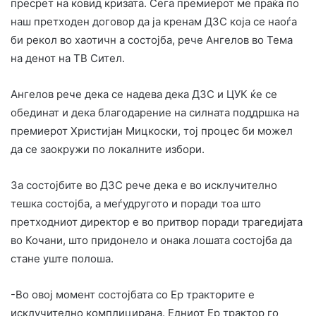
пресрет на ковид кризата. Сега премиерот ме праќа по
наш претходен договор да ја кренам ДЗС која се наоѓа
би рекол во хаотичн а состојба, рече Ангелов во Тема
на денот на ТВ Сител.
Ангелов рече дека се надева дека ДЗС и ЦУК ќе се
обединат и дека благодарение на силната поддршка на
премиерот Христијан Мицкоски, тој процес би можел
да се заокружи по локалните избори.
За состојбите во ДЗС рече дека е во исклучително
тешка состојба, а меѓудругото и поради тоа што
претходниот директор е во притвор поради трагедијата
во Кочани, што придонело и онака лошата состојба да
стане уште полоша.
-Во овој момент состојбата со Ер тракторите е
исклучително комплицирана. Едниот Ер трактор го