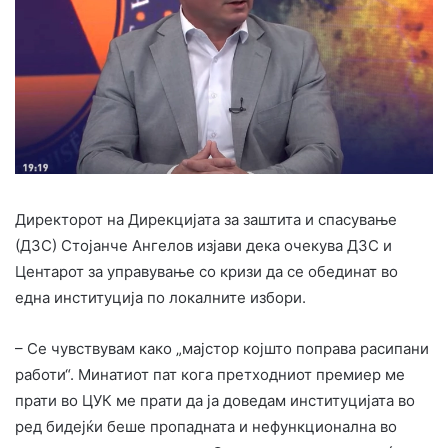
Директорот на Дирекцијата за заштита и спасување
(ДЗС) Стојанче Ангелов изјави дека очекува ДЗС и
Центарот за управување со кризи да се обединат во
една институција по локалните избори.
– Се чувствувам како „мајстор којшто поправа расипани
работи“. Минатиот пат кога претходниот премиер ме
прати во ЦУК ме прати да ја доведам институцијата во
ред бидејќи беше пропадната и нефункционална во