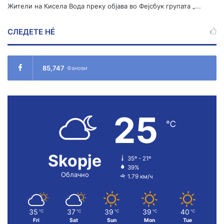
Жители на Кисела Вода преку објава во Фејсбук групата „...
СЛЕДЕТЕ НÉ
85,747
Фанови
25
℃
Skopje
35º - 21º
39%
Облачно
1.79 км/ч
35
37
39
39
40
℃
℃
℃
℃
℃
Fri
Sat
Sun
Mon
Tue