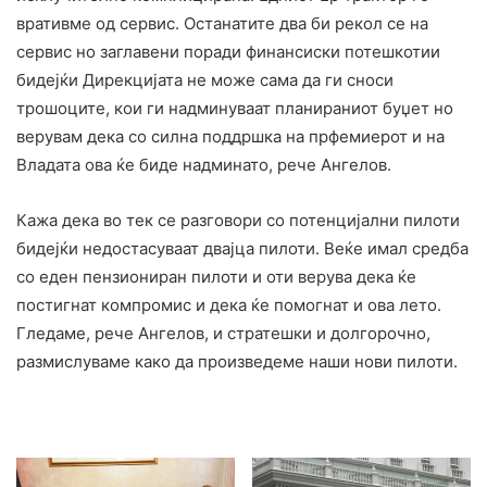
вративме од сервис. Останатите два би рекол се на
сервис но заглавени поради финансиски потешкотии
бидејќи Дирекцијата не може сама да ги сноси
трошоците, кои ги надминуваат планираниот буџет но
верувам дека со силна поддршка на прфемиерот и на
Владата ова ќе биде надминато, рече Ангелов.
Кажа дека во тек се разговори со потенцијални пилоти
бидејќи недостасуваат двајца пилоти. Веќе имал средба
со еден пензиониран пилоти и оти верува дека ќе
постигнат компромис и дека ќе помогнат и ова лето.
Гледаме, рече Ангелов, и стратешки и долгорочно,
размислуваме како да произведеме наши нови пилоти.