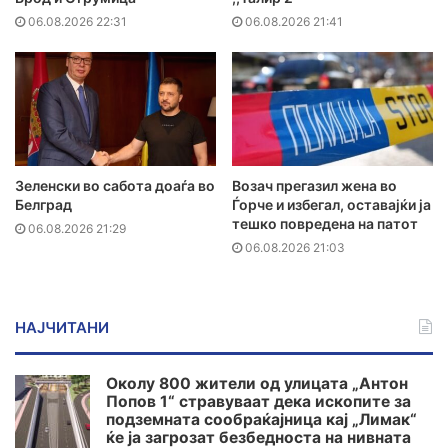
06.08.2026 22:31
06.08.2026 21:41
Зеленски во сабота доаѓа во
Возач прегазил жена во
Белград
Ѓорче и избегал, оставајќи ја
тешко повредена на патот
06.08.2026 21:29
06.08.2026 21:03
НАЈЧИТАНИ
Околу 800 жители од улицата „Антон
Попов 1“ стравуваат дека ископите за
подземната сообраќајница кај „Лимак“
ќе ја загрозат безбедноста на нивната