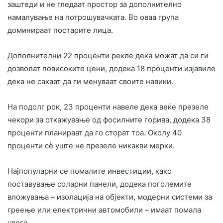
заштеди и не гледаат простор за дополнително
намалување на потрошувачката. Во оваа група
доминираат постарите лица.
Дополнителни 22 проценти рекле дека можат да си ги
дозволат повисоките цени, додека 18 проценти изјавиле
дека не сакаат да ги менуваат своите навики.
На подолг рок, 23 проценти навеле дека веќе презеле
чекори за откажување од фосилните горива, додека 38
проценти планираат да го сторат тоа. Околу 40
проценти сè уште не презеле никакви мерки.
Најпопуларни се помалите инвестиции, како
поставување соларни панели, додека поголемите
вложувања – изолација на објекти, модерни системи за
греење или електрични автомобили – имаат помала
улога.