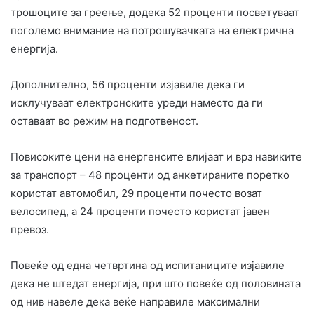
трошоците за греење, додека 52 проценти посветуваат
поголемо внимание на потрошувачката на електрична
енергија.
Дополнително, 56 проценти изјавиле дека ги
исклучуваат електронските уреди наместо да ги
оставаат во режим на подготвеност.
Повисоките цени на енергенсите влијаат и врз навиките
за транспорт – 48 проценти од анкетираните поретко
користат автомобил, 29 проценти почесто возат
велосипед, а 24 проценти почесто користат јавен
превоз.
Повеќе од една четвртина од испитаниците изјавиле
дека не штедат енергија, при што повеќе од половината
од нив навеле дека веќе направиле максимални