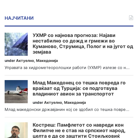
НАЈЧИТАНИ
УХМР со најнова прогноза: Најави
нестабилно со дожд и грмежи во
Куманово, Струмица, Полог и на југот од
земјава
under
Актуелно
,
Македонија
Управата за хидрометеоролошки работи (УХМР) излезе со н...
Млад Македонец со тешка повреда го
враќаат од Турција: се подготвува
владиниот авион за транспортот
under
Актуелно
,
Македонија
Млад македонски државјанин кој се здобил со тешка повре...
Костреш: Памфлетот со навреди кон
Филипче не е став на српскиот народ,
целта е да се заштити Стоиљковиќ