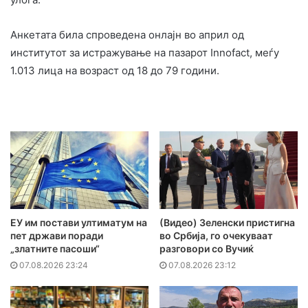
Анкетата била спроведена онлајн во април од
институтот за истражување на пазарот Innofact, меѓу
1.013 лица на возраст од 18 до 79 години.
ЕУ им постави ултиматум на
(Видео) Зеленски пристигна
пет држави поради
во Србија, го очекуваат
„златните пасоши“
разговори со Вучиќ
07.08.2026 23:24
07.08.2026 23:12