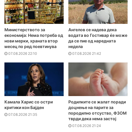
Министерството за
Ангелов се надева дека
економија: Нема потреба од
водата во Гостивар ќе може
нови мерки, храната втор
да се пие од наредната
месец по ред поевтинува
недела
07.08.2026 22:10
07.08.2026 21:42
Камала Харис со остри
Родилките се жалат поради
критики кон Бајден
доцнење на парите за
породилно отсуство, ФЗОМ
07.08.2026 21:35
тврди дека нема застој
07.08.2026 21:24