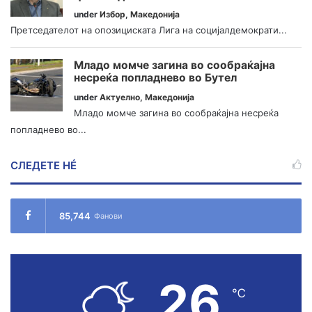
under
Избор
,
Македонија
Претседателот на опозициската Лига на социјалдемократи...
Младо момче загина во сообраќајна
несреќа попладнево во Бутел
under
Актуелно
,
Македонија
Младо момче загина во сообраќајна несреќа
попладнево во...
СЛЕДЕТЕ НÉ
85,744
Фанови
26
℃