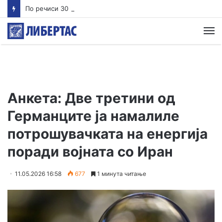
По речиси 30 години почнува судењето за убиството на Тупак Шакур
М
Анкета: Две третини од
Германците ја намалиле
потрошувачката на енергија
поради војната со Иран
11.05.2026 16:58
677
1 минута читање