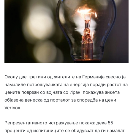
Околу две третини од жителите на Германија свесно ја
намалиле потрошувачката на енергија поради растот на
цените поврзан со војната со Иран, покажува анкета
објавена денеска од порталот за споредба на цени
Verivox.
Репрезентативното истражување покажа дека 55
проценти од испитаниците се обидуваат да ги намалат