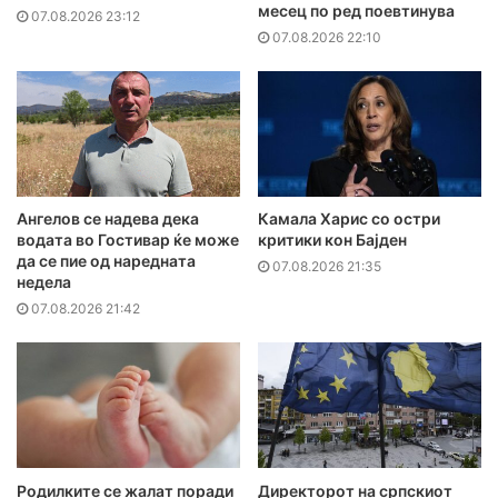
месец по ред поевтинува
07.08.2026 23:12
07.08.2026 22:10
Ангелов се надева дека
Камала Харис со остри
водата во Гостивар ќе може
критики кон Бајден
да се пие од наредната
07.08.2026 21:35
недела
07.08.2026 21:42
Родилките се жалат поради
Директорот на српскиот