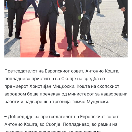
Претседателот на Европскиот совет, Антонио Кошта,
попладнево пристигна во Скопје на средба со
премиерот Христијан Мицкоски. Кошта на скопскиот
аеродром беше пречекан од министерот за надворешни
работи и надворешна трговија Тимчо Муцунски.
– Добредојде за претседателот на Европскиот совет,
Антонио Кошта, во Скопје. Попладнево, во рамки на
неговата регионална посета, го пречекавме