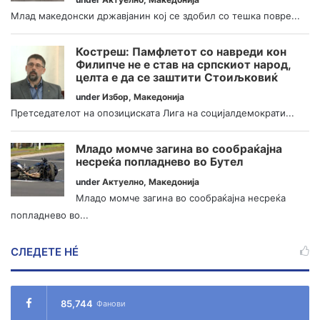
Млад македонски државјанин кој се здобил со тешка повре...
Костреш: Памфлетот со навреди кон
Филипче не е став на српскиот народ,
целта е да се заштити Стоиљковиќ
under
Избор
,
Македонија
Претседателот на опозициската Лига на социјалдемократи...
Младо момче загина во сообраќајна
несреќа попладнево во Бутел
under
Актуелно
,
Македонија
Младо момче загина во сообраќајна несреќа
попладнево во...
СЛЕДЕТЕ НÉ
85,744
Фанови