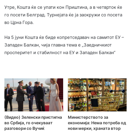
Утре, Кошта ќе се упати кон Приштина, а в четврток ќе
го посети Белград. Турнејата ќе ја заокружи со посета
во Црна Гора.
На 5 јуни Кошта ќе биде копретседавач на самитот ЕУ –
Западен Балкан, чија главна тема е „Заедничкиот
просперитет и стабилност на ЕУ и Западен Балкан“
(Видео) Зеленски пристигна
Министерството за
во Србија, го очекуваат
економија: Нема потреба од
разговори со Вучиќ
нови мерки, храната втор