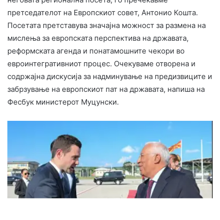
претседателот на Европскиот совет, Антонио Кошта.
Посетата претставува значајна можност за размена на
мислења за европската перспектива на државата,
реформската агенда и понатамошните чекори во
евроинтегративниот процес. Очекуваме отворена и
содржајна дискусија за надминување на предизвиците и
забрзување на европскиот пат на државата, напиша на
Фесбук министерот Муцунски.