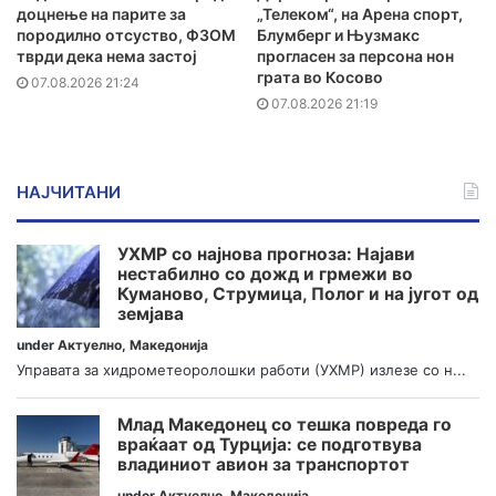
доцнење на парите за
„Телеком“, на Арена спорт,
породилно отсуство, ФЗОМ
Блумберг и Њузмакс
тврди дека нема застој
прогласен за персона нон
грата во Косово
07.08.2026 21:24
07.08.2026 21:19
НАЈЧИТАНИ
УХМР со најнова прогноза: Најави
нестабилно со дожд и грмежи во
Куманово, Струмица, Полог и на југот од
земјава
under
Актуелно
,
Македонија
Управата за хидрометеоролошки работи (УХМР) излезе со н...
Млад Македонец со тешка повреда го
враќаат од Турција: се подготвува
владиниот авион за транспортот
under
Актуелно
,
Македонија