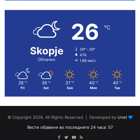
26
℃
Skopje
26º - 26º
41%
Облачно
1.88 км/ч
26
36
37
40
40
℃
℃
℃
℃
℃
Fri
Sat
Sun
Mon
Tue
© Copyright 2026, All Rights Reserved | Developed by
Unet
Вести објавени во последните 24 часа: 57
Facebook
Twitter
YouTube
RSS