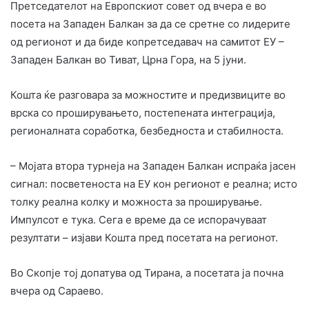
Претседателот на Европскиот совет од вчера е во
посета на Западен Балкан за да се сретне со лидерите
од регионот и да биде копретседавач на самитот ЕУ –
Западен Балкан во Тиват, Црна Гора, на 5 јуни.
Кошта ќе разговара за можностите и предизвиците во
врска со проширувањето, постепената интеграција,
регионалната соработка, безбедноста и стабилноста.
– Мојата втора турнеја на Западен Балкан испраќа јасен
сигнал: посветеноста на ЕУ кон регионот е реална; исто
толку реална колку и можноста за проширување.
Импулсот е тука. Сега е време да се испорачуваат
резултати – изјави Кошта пред посетата на регионот.
Во Скопје тој допатува од Тирана, а посетата ја почна
вчера од Сараево.