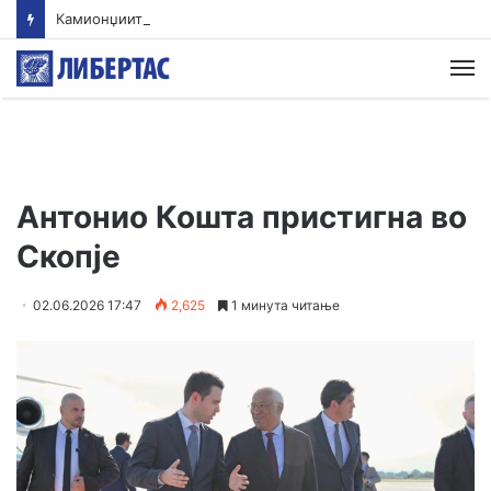
Камионџиите од Западен Балкан ќе блокираат граници бидејќи Брисел ги игнорира нивните барања
М
Антонио Кошта пристигна во
Скопје
02.06.2026 17:47
2,625
1 минута читање