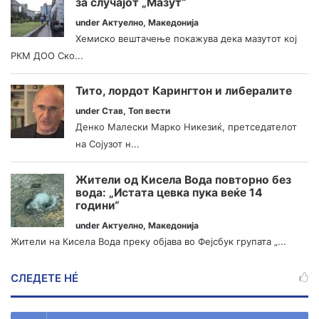
за случајот „Мазут“
under
Актуелно
,
Македонија
Хемиско вештачење покажува дека мазутот кој
РКМ ДОО Ско...
Тито, лордот Карингтон и либералите
under
Став
,
Топ вести
Денко Малески Марко Никезиќ, претседателот
на Сојузот н...
Жители од Кисела Вода повторно без
вода: „Истата цевка пука веќе 14
години“
under
Актуелно
,
Македонија
Жители на Кисела Вода преку објава во Фејсбук групата „...
СЛЕДЕТЕ НÉ