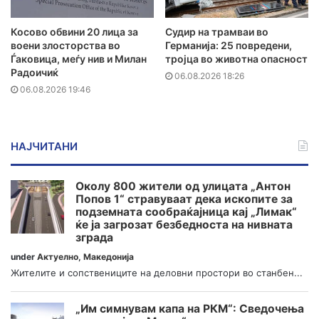
Косово обвини 20 лица за
Судир на трамваи во
воени злосторства во
Германија: 25 повредени,
Ѓаковица, меѓу нив и Милан
тројца во животна опасност
Радоичиќ
06.08.2026 18:26
06.08.2026 19:46
НАЈЧИТАНИ
Околу 800 жители од улицата „Антон
Попов 1“ стравуваат дека ископите за
подземната сообраќајница кај „Лимак“
ќе ја загрозат безбедноста на нивната
зграда
under
Актуелно
,
Македонија
Жителите и сопствениците на деловни простори во станбен...
„Им симнувам капа на РКМ“: Сведочења