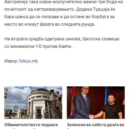
Австралија така освои исклучително важни три бода на
почетокот од натпреварувањето. Додека Турција ќе
бара шанса да се поправи и да остане во борбата за
место во нокаут фазата во следната рунда.
На втората средба одиграна синоќа, Шкотска славеше
со минимални 1:0 против Хаити.
Извор:
fokus.mk
Обвинителството поднесе
Зеленски во сабота доаѓа во