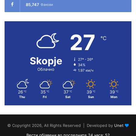
85,747
Фанови
27
℃
Skopje
27º - 26º
34%
Облачно
1.97 км/ч
26
35
37
39
39
℃
℃
℃
℃
℃
Thu
Fri
Sat
Sun
Mon
© Copyright 2026, All Rights Reserved | Developed by
Unet
Вести објавени во последните 24 часа: 52