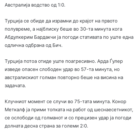
Австралија водство од 1:0.
Турција се обиде да израмни до крајот на првото
полувреме, а најблиску беше во 30-та минута кога
Абдулкерим Бардакчи ја погоди стативата по уште една
одлична одбрана од Бич.
Турција потоа отиде уште поагресивно. Арда Ѓулер
изведе опасен слободен удар во 57-та минута, но
австралискиот голман повторно беше на висина на
задачата.
Клучниот момент се случи во 75-тата минута. Конор
Меткалф ја прими топката на работ од шеснаесетникот,
се ослободи од голманот и со прецизен удар ја погоди
долната десна страна за големи 2:0.