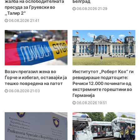
жалба на ослободителната
Белград
пресуда за Груевски во
06.08.2026 21:29
,,Талир 2″
06.08.2026 21:41
Возач прегазил жена во
Институтот „Роберт Кох“ ги
Ѓорче и избегал, оставајќи ја
ревидираше податоците:
тешко повредена на патот
Речиси 12.000 починати од
екстремните горештини во
06.08.2026 21:03
Германија
06.08.2026 19:51