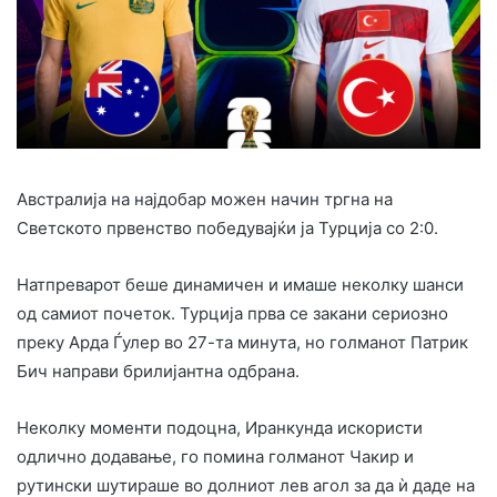
Австралија на најдобар можен начин тргна на
Светското првенство победувајќи ја Турција со 2:0.
Натпреварот беше динамичен и имаше неколку шанси
од самиот почеток. Турција прва се закани сериозно
преку Арда Ѓулер во 27-та минута, но голманот Патрик
Бич направи брилијантна одбрана.
Неколку моменти подоцна, Иранкунда искористи
одлично додавање, го помина голманот Чакир и
рутински шутираше во долниот лев агол за да ѝ даде на