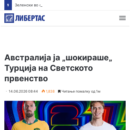
Зеленски во сабота доаѓа во Белград
М
Австралија ја „шокираше„
Турција на Светското
првенство
14.06.2026 08:44
1,838
Читање помалку од 1м