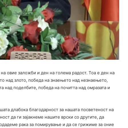
на овие заложби и ден на голема радост. Тоа е ден на
то над злото, победа на знаењето над незнаењето,
та над поделбите, победа на почитта над омразата и
нашата длабока благодарност за нашата посветеност на
ност да ги зајакнеме нашите врски со другите, да
подадеме рака за помирување и да се грижиме за оние