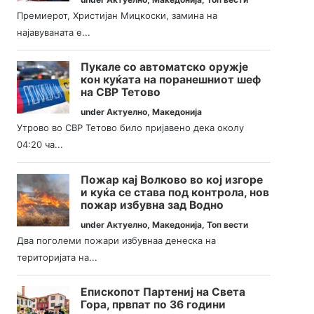
Премиерот, Христијан Мицкоски, замина на
најавуваната е...
Пукале со автоматско оружје
кон куќата на поранешниот шеф
на СВР Тетово
under
Актуелно
,
Македонија
Утрово во СВР Тетово било пријавено дека околу
04:20 ча...
Пожар кај Волково во кој изгоре
и куќа се става под контрола, нов
пожар избувна зад Водно
under
Актуелно
,
Македонија
,
Топ вести
Два поголеми пожари избувнаа денеска на
територијата на...
Епископот Партениј на Света
Гора, првпат по 36 години