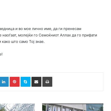
аедница и во мое лично име, да ги пренесам
е наоѓаат, молејќи го Семоќниот Аллах да го прифати
 како што само Тој знае.
е!
k
witter
LinkedIn
Pinterest
Skype
Сподели преку Е-маил
Испринтај