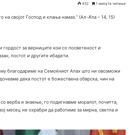
452
1 минута читање
о на својот Господ и клања намаз.“ (Ал-А’ла – 14, 15)
 и гордост за верниците кои со посветеност и
зан, постот и другите ибадети.
и му благодариме на Семоќниот Алах што ни овозможи
едочевме дека постот е божествена обврска, чин на
 со верба и знаење, го подигнавме моралот, почитта,
вој месец не охрабри да работиме за мирна, светла и