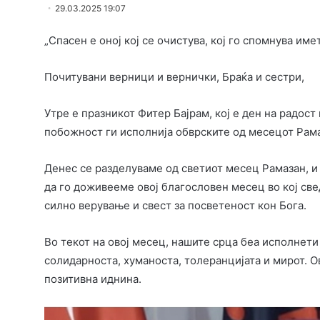
29.03.2025 19:07
„Спасен е оној кој се очистува, кој го спомнува имет
Почитувани верници и вернички, Браќа и сестри,
Утре е празникот Фитер Бајрам, кој е ден на радост
побожност ги исполнија обврските од месецот Рама
Денес се разделуваме од светиот месец Рамазан, 
да го доживееме овој благословен месец во кој св
силно верување и свест за посветеност кон Бога.
Во текот на овој месец, нашите срца беа исполнети
солидарноста, хуманоста, толеранцијата и мирот. О
позитивна иднина.