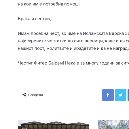
на кои им е потребна помош.
Браќа и сестри,
Имам посебна чест, во име на Исламската Верска З
најискрените честитки до сите верници, каде и да с
нашиот пост, молитвите и ибадетите и да не награди
Честит Фитер Бајрам! Нека е за многу години за сит
Faceboo
T
Сподели