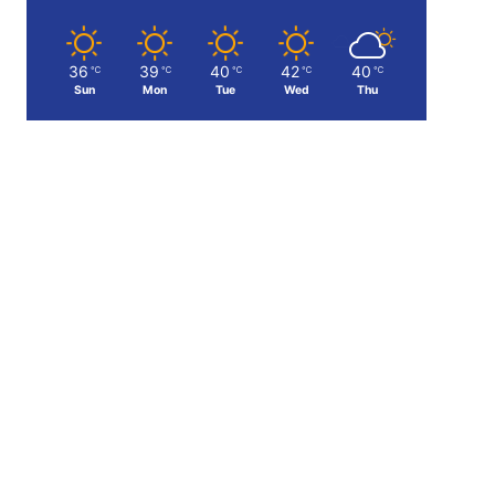
36
39
40
42
40
℃
℃
℃
℃
℃
Sun
Mon
Tue
Wed
Thu