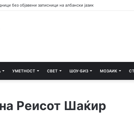
но лице за тешка сообраќајна несреќа во Радишани
А
УМЕТНОСТ
СВЕТ
ШОУ-БИЗ
МОЗАИК
С
 на Реисот Шаќир