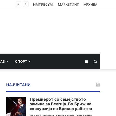
ИМПРЕСУМ
МАРКЕТИНГ
АРХИВА
Sidebar
Пребарај
ТАВ
СПОРТ
за
НАЈЧИТАНИ
Премиерот со семејството
замина за Белгија. Во Бриж на
екскурзија во Брисел работно
under
Актуелно
,
Македонија
,
Топ вести