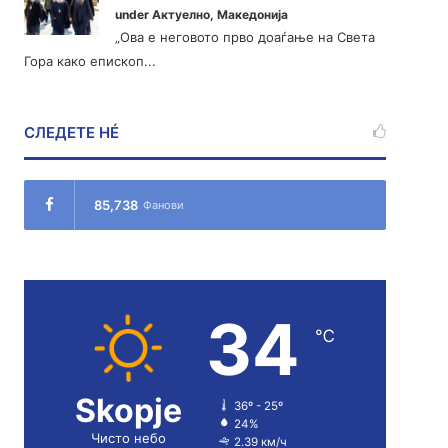
under
Актуелно
,
Македонија
„Ова е неговото прво доаѓање на Света
Гора како епископ...
СЛЕДЕТЕ НÉ
85,738
Фанови
34
℃
Skopje
36º - 25º
24%
Чисто небо
2.39 км/ч