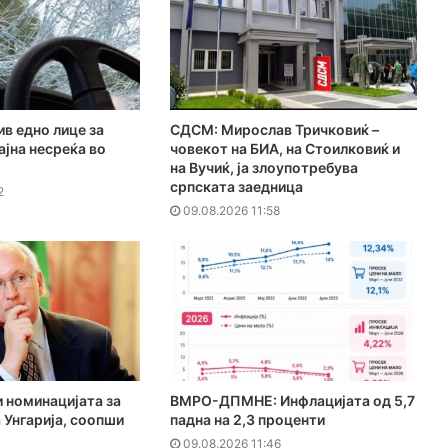
в едно лице за
СДСМ: Мирослав Тричковиќ –
јна несреќа во
човекот на БИА, на Стоилковиќ и
на Вучиќ, ја злоупотребува
српската заедница
2
09.08.2026 11:58
и номинацијата за
ВМРО-ДПМНЕ: Инфлацијата од 5,7
 Унгарија, соопши
падна на 2,3 проценти
09.08.2026 11:46