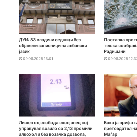
ДУИ: 83 владини седници без
Постапка проти
објавени записници на албански
тешка сообраќа
јазик
Радишани
09.08.2026 13:01
09.08.2026 12:3
Лишен од слобода скопјанец кој
Бака ја прифат
управувал возило со 2,13 промили
претседател на
алкохол и без возачка дозвола,
Маѓар