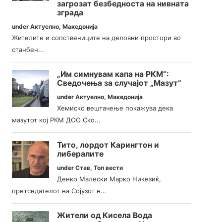
загрозат безбедноста на нивната
зграда
under
Актуелно
,
Македонија
Жителите и сопствениците на деловни простори во
станбен...
„Им симнувам капа на РКМ“:
Сведочења за случајот „Мазут“
under
Актуелно
,
Македонија
Хемиско вештачење покажува дека
мазутот кој РКМ ДОО Ско...
Тито, лордот Карингтон и
либералите
under
Став
,
Топ вести
Денко Малески Марко Никезиќ,
претседателот на Сојузот н...
Жители од Кисела Вода