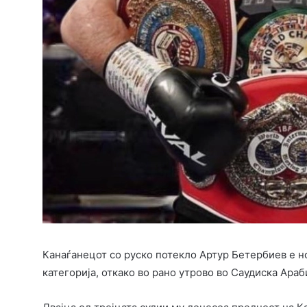
Канаѓанецот со руско потекло Артур Бетербиев е н
категорија, откако во рано утрово во Саудиска Ара