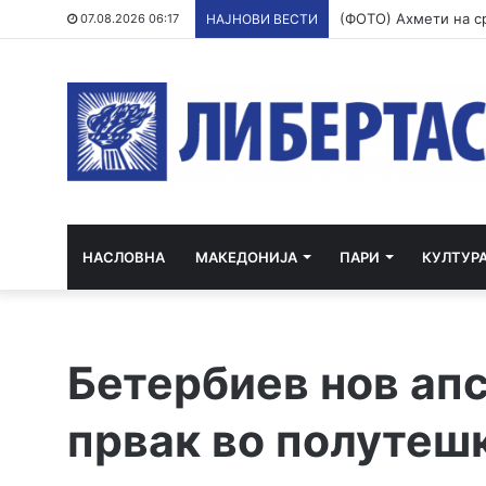
07.08.2026 06:17
НАЈНОВИ ВЕСТИ
НАСЛОВНА
МАКЕДОНИЈА
ПАРИ
КУЛТУР
Бетербиев нов ап
првак во полутешк