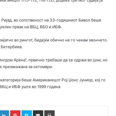
аѓанецот (115-113, 116-112), додека третиот судија ја
о Ријад, во сопственост на 33-годишниот Бивол беше
туелен првак на ВБЦ, ВБО и ИБФ.
ијатно во рингот, бидејќи обично не го чекам ѕвончето.
и Бетербиев.
ингдом Арена“, првично требаше да се одржи во јуни, но
е презакажана за октомври.
атегорија беше Американецот Рој Џонс Јуниор, кој го
 ВБЦ и ИБФ уште во 1999 година
k
witter
LinkedIn
Pinterest
Skype
Сподели преку Е-маил
Испринтај