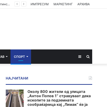
(ФОТО) Ахмети на средба со в.д. амбасадорката на САД: Американската поддршка е суштинска за зачувување на духот на Охридскиот договор
ИМПРЕСУМ
МАРКЕТИНГ
АРХИВА
Sidebar
Пребарај
ТАВ
СПОРТ
за
НАЈЧИТАНИ
Околу 800 жители од улицата
„Антон Попов 1“ стравуваат дека
ископите за подземната
сообраќајница кај „Лимак“ ќе ја