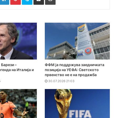
 Барези –
ФФМ ја поддржува заедничката
генда на Италија и
позиција на УЕФА: Светското
првенство не е на продажба
5
30.07.2026 21:03