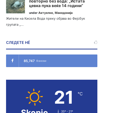
повторно без вода: „Истата
цевка пука веќе 14 години“
under
Актуелно
,
Македонија
Жители на Кисела Вода преку објава во Фејсбук
групата „...
СЛЕДЕТЕ НÉ
85,747
Фанови
21
℃
Skopje
35º - 21º