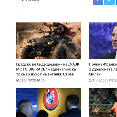
Градско ќе биде домаќин на „NAJK
Почина Франко
MOTO BIG RACE“ – адреналинска
фудбалската ле
трка во духот на антички Стоби
Милан
31.07.2026 16:35
31.07.2026 08:5