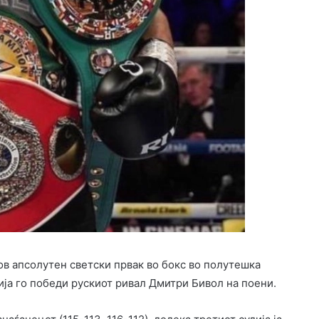
ов апсолутен светски првак во бокс во полутешка
бија го победи рускиот ривал Дмитри Бивол на поени.