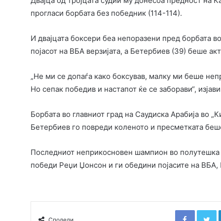
Двајца од тројцата судии му донесоа предност на Кан
прогласи борбата без победник (114-114).
И двајцата боксери беа непоразени пред борбата в
појасот на ВБА верзијата, а Бетербиев (39) беше ак
„Не ми се допаѓа како боксував, малку ми беше непр
Но сепак победив и настапот ќе се заборави“, изјав
Борбата во главниот град на Саудиска Арабија во „К
Бетербиев го повреди коленото и пресметката беш
Последниот неприкосновен шампион во полутешка к
победи Реџи Џонсон и ги обедини појасите на ВБА,
Faceboo
T
Сподели