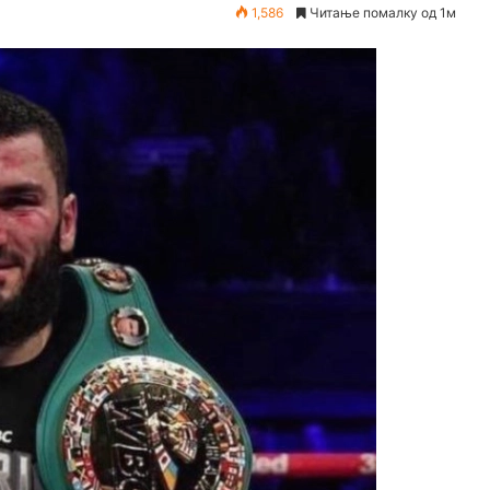
1,586
Читање помалку од 1м