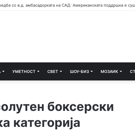
А
УМЕТНОСТ
СВЕТ
ШОУ-БИЗ
МОЗАИК
С
солутен боксерски
а категорија