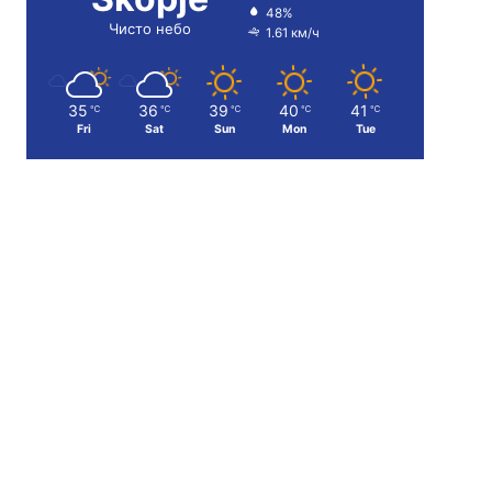
48%
Чисто небо
1.61 км/ч
35
36
39
40
41
℃
℃
℃
℃
℃
Fri
Sat
Sun
Mon
Tue