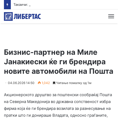
Такаичи: Јапонија ги поддржува трите принципи на ненуклеарно оружје
М
Бизнис-партнер на Миле
Јанакиески ќе ги брендира
новите автомобили на Пошта
04.06.2026 14:50
1,042
Читање помалку од 1м
Акционерското друштво за поштенски сообраќај Пошта
на Северна Македонија во државна сопственост избра
фирма која ќе ги брендира возилата за разнесување на
пратки што ги донираше Владата, односно граѓаните,