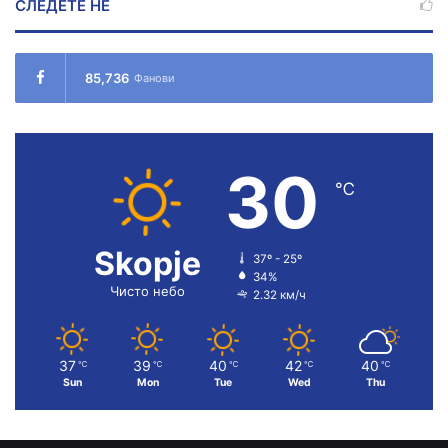
СЛЕДЕТЕ НÉ
85,736
Фанови
30
℃
Skopje
37º - 25º
34%
Чисто небо
2.32 км/ч
37
39
40
42
40
℃
℃
℃
℃
℃
Sun
Mon
Tue
Wed
Thu