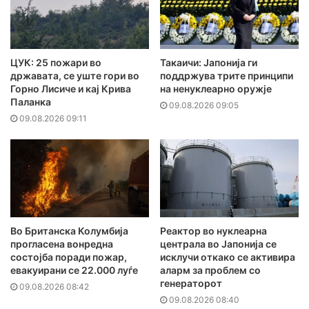
ЦУК: 25 пожари во
Такаичи: Јапонија ги
државата, се уште гори во
поддржува трите принципи
Горно Лисиче и кај Крива
на ненуклеарно оружје
Паланка
09.08.2026 09:05
09.08.2026 09:11
Во Британска Колумбија
Реактор во нуклеарна
прогласена вонредна
централа во Јапонија се
состојба поради пожар,
исклучи откако се активира
евакуирани се 22.000 луѓе
аларм за проблем со
генераторот
09.08.2026 08:42
09.08.2026 08:40