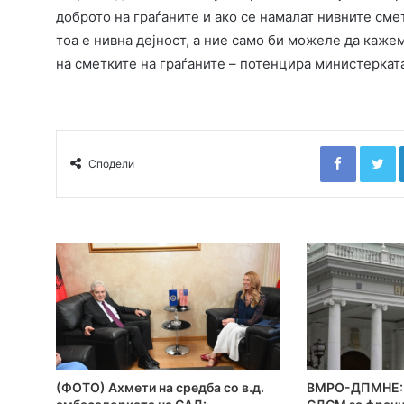
доброто на граѓаните и ако се намалат нивните сме
тоа е нивна дејност, а ние само би можеле да кажем
на сметките на граѓаните – потенцира министеркат
Faceboo
T
Сподели
(ФОТО) Ахмети на средба со в.д.
ВМРО-ДПМНЕ: 