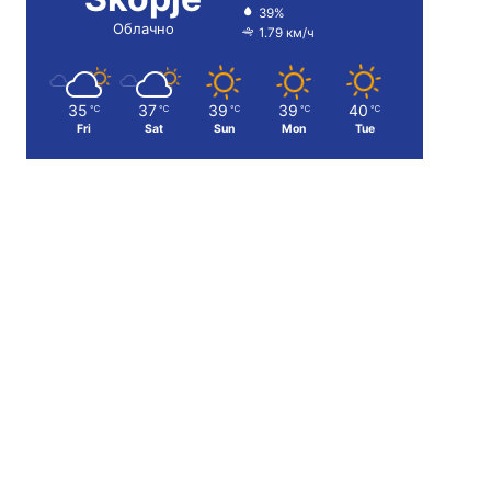
39%
Облачно
1.79 км/ч
35
37
39
39
40
℃
℃
℃
℃
℃
Fri
Sat
Sun
Mon
Tue