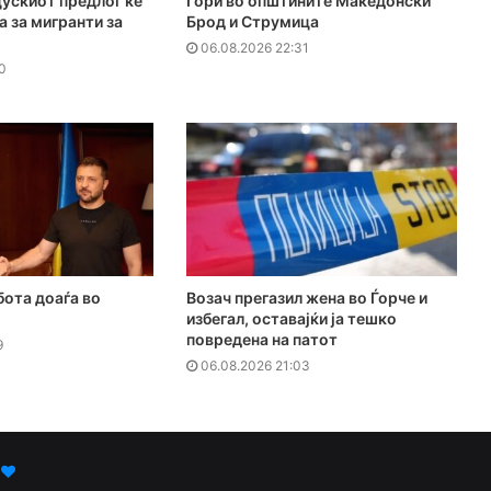
ускиот предлог ќе
Гори во општините Македонски
а за мигранти за
Брод и Струмица
06.08.2026 22:31
0
бота доаѓа во
Возач прегазил жена во Ѓорче и
избегал, оставајќи ја тешко
повредена на патот
9
06.08.2026 21:03