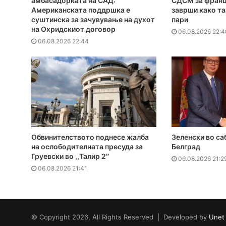
амбасадорката на САД:
СДСМ за франц
Американската поддршка е
заврши како та
суштинска за зачувување на духот
пари
на Охридскиот договор
06.08.2026 22:4
06.08.2026 22:44
Обвинителството поднесе жалба
Зеленски во са
на ослободителната пресуда за
Белград
Груевски во ,,Талир 2″
06.08.2026 21:2
06.08.2026 21:41
© Copyright 2026, All Rights Reserved | Developed by
Unet