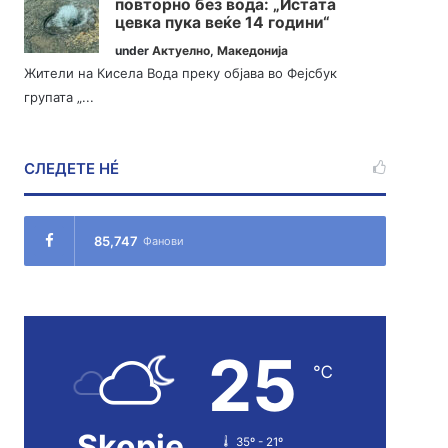
повторно без вода: „Истата
цевка пука веќе 14 години“
under
Актуелно
,
Македонија
Жители на Кисела Вода преку објава во Фејсбук
групата „...
СЛЕДЕТЕ НÉ
85,747
Фанови
25
℃
Skopje
35º - 21º