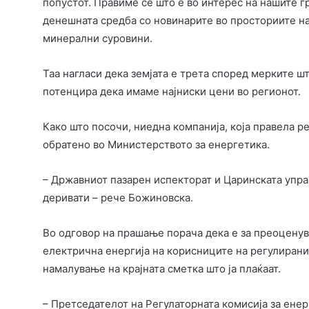
попустот. Правиме сè што е во интерес на нашите 
денешната средба со новинарите во просториите на
минерални суровини.
Таа нагласи дека земјата е трета според мерките ш
потенцира дека имаме најниски цени во регионот.
Како што посочи, ниедна компанија, која правела р
обратено во Министерството за енергетика.
– Државниот пазарен испекторат и Царинската упра
деривати – рече Божиновска.
Во одговор на прашање порача дека е за преоцену
електрична енергија на корисниците на регулиранио
намалување на крајната сметка што ја плаќаат.
– Претседателот на Регулаторната комисија за енерге