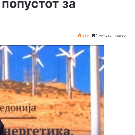
попустот за
989
1 минута читање