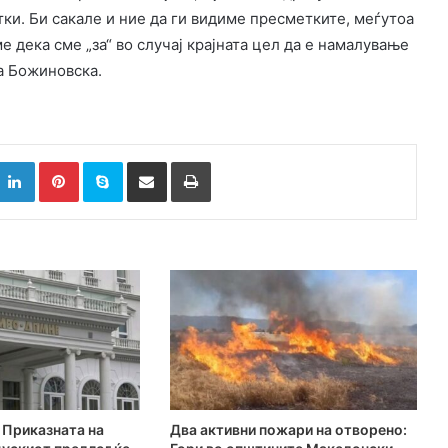
тки. Би сакале и ние да ги видиме пресметките, меѓутоа
е дека сме „за“ во случај крајната цел да е намалување
а Божиновска.
k
witter
LinkedIn
Pinterest
Skype
Сподели преку Е-маил
Испринтај
Приказната на
Два активни пожари на отворено: