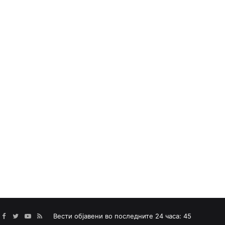
Facebook
Twitter
YouTube
RSS
Вести објавени во последните 24 часа: 45