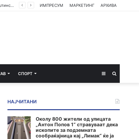
(ФОТО) Ахмети на средба со в.д. амбасадорката на САД: Американската поддршка е суштинска за зачувување на духот на Охридскиот договор
ИМПРЕСУМ
МАРКЕТИНГ
АРХИВА
Sidebar
Пребарај
ТАВ
СПОРТ
за
НАЈЧИТАНИ
Околу 800 жители од улицата
„Антон Попов 1“ стравуваат дека
ископите за подземната
сообраќајница кај „Лимак“ ќе ја