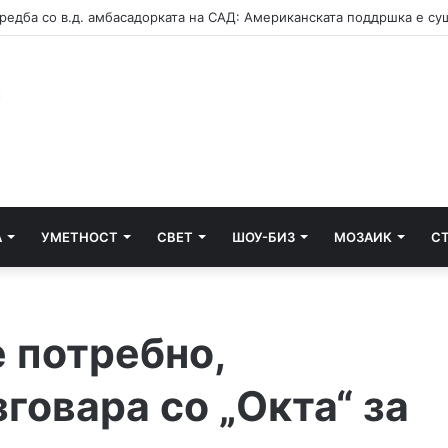
А
УМЕТНОСТ
СВЕТ
ШОУ-БИЗ
МОЗАИК
С
 потребно,
зговара со „Окта“ за