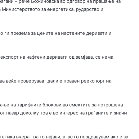
граѓани – рече Божиновска во одговор на прашање на
 Министерството за енергетика, рударство и
то ги презема за цените на нафтените деривати и
еекспорт на нафтени деривати од земјава, се нема
ва веќе проверуваат дали е правен реекспорт на
вање на тарифните блокови во смектите за потрошена
т пазар доколку тоа е во интерес на граѓаните и значи
тика вчера тоа го најави, а јас го поздравувам ако е за