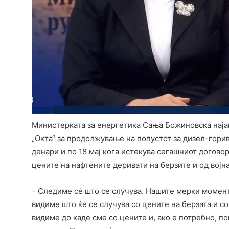
Министерката за енергетика Сања Божиновска најаву
„Окта“ за продолжување на попустот за дизел-горив
денари и по 18 мај кога истекува сегашниот договор
цените на нафтените деривати на берзите и од војн
– Следиме сè што се случува. Нашите мерки моментн
видиме што ќе се случува со цените на берзата и со
видиме до каде сме со цените и, ако е потребно, п