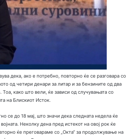
ва дека, ако е потребно, повторно ќе се разговара со
ото од четири денари за литар и за бензините од два
. Тоа, како што вели, ќе зависи од случувањата со
ата на Блискиот Исток.
о се до 18 мај, што значи дека следната недела ќе
 војната. Неколку дена пред истекот на овој рок ќе
овторно ќе преговараме со „Окта“ за продолжување на