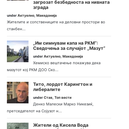
загрозат безбедноста на нивната
зграда
under
Актуелно
,
Македонија
Жителите и сопствениците на деловни простори во
станбен...
„Им симнувам капа на РКМ“:
Сведочења за случајот „Мазут“
under
Актуелно
,
Македонија
Хемиско вештачење покажува дека
мазутот кој РКМ ДОО Ско...
Тито, лордот Карингтон и
либералите
under
Став
,
Топ вести
Денко Малески Марко Никезиќ,
претседателот на Сојузот н...
Жители од Кисела Вода