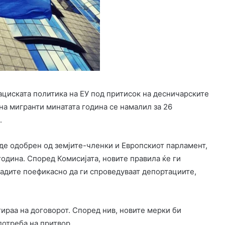
циската политика на ЕУ под притисок на десничарските
на мигранти минатата година се намалил за 26
.
иде одобрен од земјите-членки и Европскиот парламент,
одина. Според Комисијата, новите правила ќе ги
адите поефикасно да ги спроведуваат депортациите,
гираа на договорот. Според нив, новите мерки би
отреба на притвор.