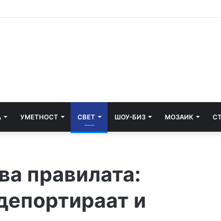
едити ќе се гради третата фаза од пругата кон Бугарија
А
УМЕТНОСТ
СВЕТ
ШОУ-БИЗ
МОЗАИК
С
ва правилата:
 депортираат и