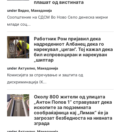
плашат од вистината
under
Видео
,
Македонија
Соопштение на СДСМ Во Ново Село денеска мирни
млади соц...
Работник Ром пријавил дека
надредениот Албанец дека го
нарекувал „циган“. Тој кажал дека
бил испровоциран и нарекуван
„шиптар
under
Актуелно
,
Македонија
Комисијата за спречување и заштита од
дискриминација (К...
Околу 800 жители од улицата
„Антон Попов 1“ стравуваат дека
ископите за подземната
сообраќајница кај „Лимак“ ќе ја
загрозат безбедноста на нивната
зграда
under
Актуелно
,
Македонија