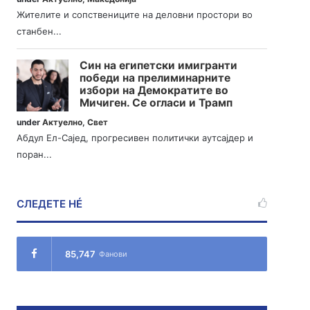
Жителите и сопствениците на деловни простори во
станбен...
Син на египетски имигранти
победи на прелиминарните
избори на Демократите во
Мичиген. Се огласи и Трамп
under
Актуелно
,
Свет
Абдул Ел-Сајед, прогресивен политички аутсајдер и
поран...
СЛЕДЕТЕ НÉ
85,747
Фанови