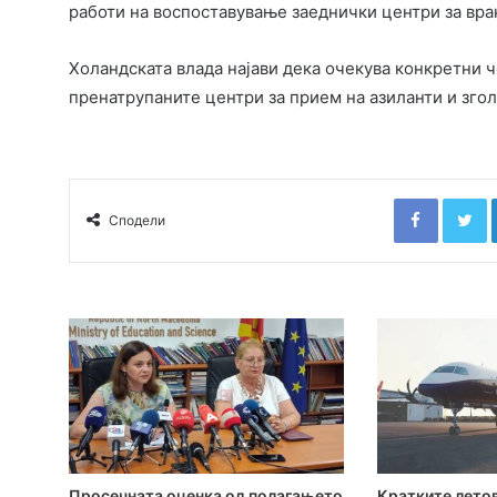
работи на воспоставување заеднички центри за вра
Холандската влада најави дека очекува конкретни че
пренатрупаните центри за прием на азиланти и згол
Faceboo
T
Сподели
Просечната оценка од полагањето
Кратките летов