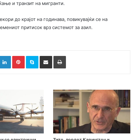
ќање и транзит на мигранти.
кори до крајот на годинава, повикувајќи се на
емениот притисок врз системот за азил.
k
witter
LinkedIn
Pinterest
Skype
Сподели преку Е-маил
Испринтај
и со електрични
Тито, лордот Карингтон и