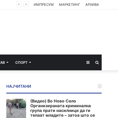
ИМПРЕСУМ
МАРКЕТИНГ
АРХИВА
Sidebar
Пребарај
ТАВ
СПОРТ
за
НАЈЧИТАНИ
(Видео) Во Ново Село
Организираната криминална
група прати насилници да ги
тепаат младите – затоа што се