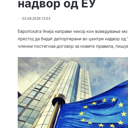
надвор од ЕУ
02.06.2026 12:03
Европската Унија направи чекор кон воведување мо
престој да бидат депортирани во центри надвор од 
членки постигнаа договор за новите правила, пишув