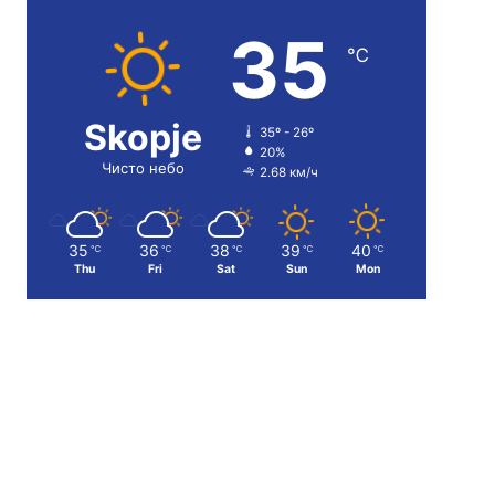
35
℃
Skopje
35º - 26º
20%
Чисто небо
2.68 км/ч
35
36
38
39
40
℃
℃
℃
℃
℃
Thu
Fri
Sat
Sun
Mon