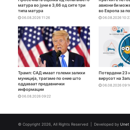
матура во јуни е 3,66 од сите три
авиони би може
типа матура
во Европа за п
06.08.2026 11:26
06.08.2026 10:2
Трамп: САД имаат големи залихи
Потврдени 23 н
муниција, трагаме по оние што
вирусот на Зап
оддаваат предавнички
06.08.2026 09:1
информации
06.08.2026 09:22
© Copyright 2026, All Rights Reserved | Developed by
Unet