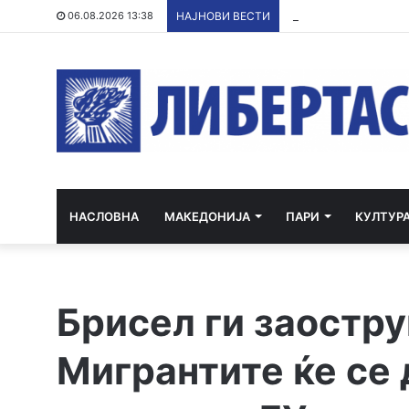
Со грант од ЕУ и кр
06.08.2026 13:38
НАЈНОВИ ВЕСТИ
НАСЛОВНА
МАКЕДОНИЈА
ПАРИ
КУЛТУР
Брисел ги заостру
Мигрантите ќе се