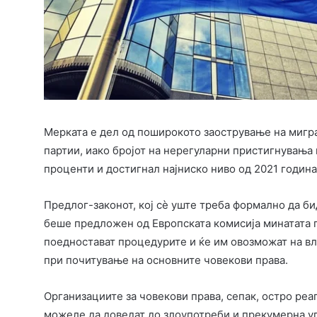
Мерката е дел од поширокото заострување на мигра
партии, иако бројот на нерегуларни пристигнувања 
проценти и достигнал најниско ниво од 2021 година
Предлог-законот, кој сè уште треба формално да б
беше предложен од Европската комисија минатата г
поедностават процедурите и ќе им овозможат на вл
при почитување на основните човекови права.
Организациите за човекови права, сепак, остро реа
можеле да доведат до злоупотреби и прекумерна уп