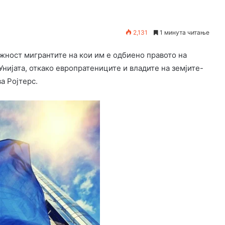
2,131
1 минута читање
жност мигрантите на кои им е одбиено правото на
Унијата, откако европратениците и владите на земјите-
а Ројтерс.