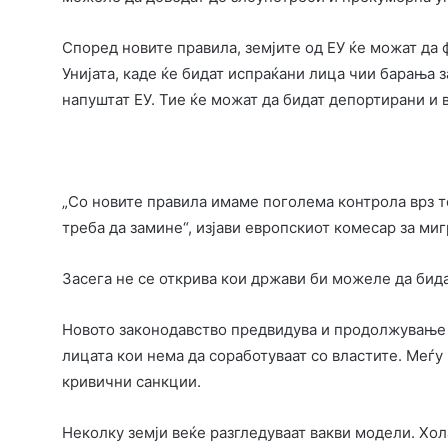
Според новите правила, земјите од ЕУ ќе можат да
Унијата, каде ќе бидат испраќани лица чии барања з
напуштат ЕУ. Тие ќе можат да бидат депортирани и в
„Со новите правила имаме поголема контрола врз тоа
треба да замине“, изјави европскиот комесар за ми
Засега не се открива кои држави би можеле да бид
Новото законодавство предвидува и продолжување н
лицата кои нема да соработуваат со властите. Меѓу
кривични санкции.
Неколку земји веќе разгледуваат вакви модели. Хола