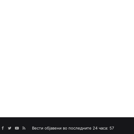
Facebook
Twitter
YouTube
RSS
Вести објавени во последните 24 часа: 57