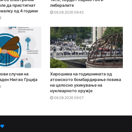
ле да пристигнат
либералите
омалку од 4 години
06.08.2026 09:42
3
ови случаи на
Хирошима на годишнината од
аден Нил во Грција
атомското бомбардирање повика
на целосно укинување на
6
нуклеарното оружје
06.08.2026 09:07