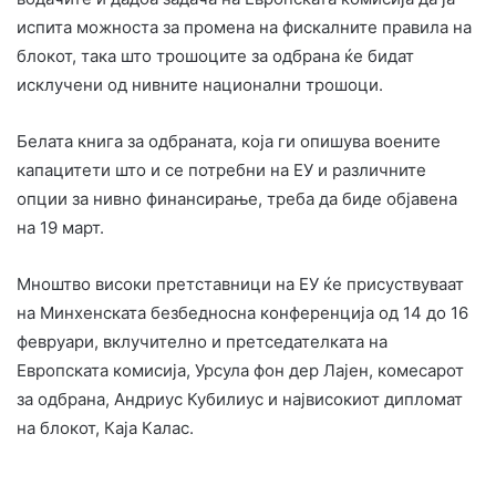
испита можноста за промена на фискалните правила на
блокот, така што трошоците за одбрана ќе бидат
исклучени од нивните национални трошоци.
Белата книга за одбраната, која ги опишува воените
капацитети што и се потребни на ЕУ и различните
опции за нивно финансирање, треба да биде објавена
на 19 март.
Мноштво високи претставници на ЕУ ќе присуствуваат
на Минхенската безбедносна конференција од 14 до 16
февруари, вклучително и претседателката на
Европската комисија, Урсула фон дер Лајен, комесарот
за одбрана, Андриус ​​Кубилиус и највисокиот дипломат
на блокот, Каја Калас.