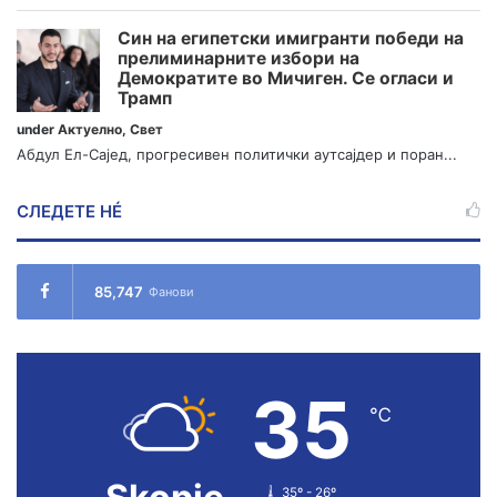
Син на египетски имигранти победи на
прелиминарните избори на
Демократите во Мичиген. Се огласи и
Трамп
under
Актуелно
,
Свет
Абдул Ел-Сајед, прогресивен политички аутсајдер и поран...
СЛЕДЕТЕ НÉ
85,747
Фанови
35
℃
35º - 26º