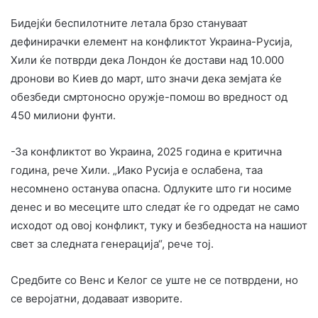
Бидејќи беспилотните летала брзо стануваат
дефинирачки елемент на конфликтот Украина-Русија,
Хили ќе потврди дека Лондон ќе достави над 10.000
дронови во Киев до март, што значи дека земјата ќе
обезбеди смртоносно оружје-помош во вредност од
450 милиони фунти.
-За конфликтот во Украина, 2025 година е критична
година, рече Хили. „Иако Русија е ослабена, таа
несомнено останува опасна. Одлуките што ги носиме
денес и во месеците што следат ќе го одредат не само
исходот од овој конфликт, туку и безбедноста на нашиот
свет за следната генерација“, рече тој.
Средбите со Венс и Келог се уште не се потврдени, но
се веројатни, додаваат изворите.