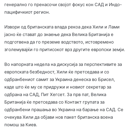
генерално го пренасочи својот фокус кон САД и Индо-
пацифичкиот регион.
Извори од британската влада рекоа дека Хили и Лами
јасно ќе стават до знаење дека Велика Британија е
подготвена да го преземе водството, истовремено
зголемувајќи го притисокот врз другите европски земји.
Во напорната недела на дискусија за перспективите за
европската безбедност, Хили ќе претседава и со
одбранбениот самит за Украина денеска во Брисел,
каде што ќе му се придружи и новиот секретар за
одбрана на САД, Пит Хегсет. За прв пат, Велика
Британија ќе претседава со Контакт групата за
одбранбени прашања во Украина на барање на САД. Се
очекува Хили да објави нов пакет британска воена
помош за Киев.