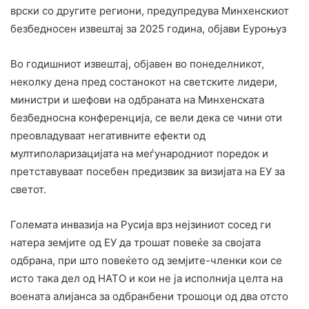
врски со другите региони, предупредува Минхенскиот
безбедносен извештај за 2025 година, објави Еуроњуз
Во годишниот извештај, објавен во понеделникот,
неколку дена пред состанокот на светските лидери,
министри и шефови на одбраната на Минхенската
безбедносна конференција, се вели дека се чини оти
преовладуваат негативните ефекти од
мултиполаризацијата на меѓународниот поредок и
претставуваат посебен предизвик за визијата на ЕУ за
светот.
Големата инвазија на Русија врз нејзиниот сосед ги
натера земјите од ЕУ да трошат повеќе за својата
одбрана, при што повеќето од земјите-членки кои се
исто така дел од НАТО и кои не ја исполнија целта на
воената алијанса за одбранбени трошоци од два отсто