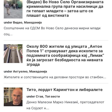
(Видео) Во Ново Село Организираната
криминална група прати насилници да
ги тепаат младите – затоа што се
плашат од вистината
under
Видео
,
Македонија
Соопштение на СДСМ Во Ново Село денеска мирни млади
соц...
Околу 800 жители од улицата „Антон
Попов 1“ стравуваат дека ископите за
подземната сообраќајница кај „Лимак“
ќе ја загрозат безбедноста на нивната
зграда
under
Актуелно
,
Македонија
Жителите и сопствениците на деловни простори во станбен...
Тито, лордот Карингтон и либералите
under
Став
,
Топ вести
Денко Малески Марко Никезиќ, претседателот
на Сојузот н...