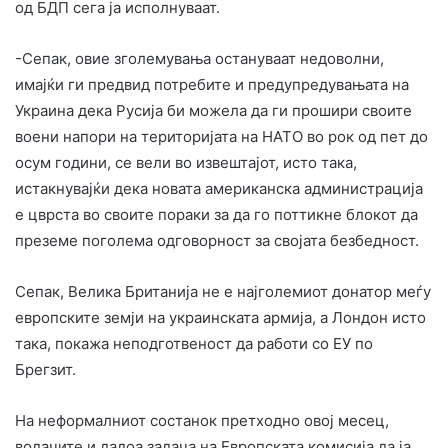
од БДП сега ја исполнуваат.
-Сепак, овие зголемувања остануваат недоволни,
имајќи ги предвид потребите и предупредувањата на
Украина дека Русија би можела да ги прошири своите
воени напори на територијата на НАТО во рок од пет до
осум години, се вели во извештајот, исто така,
истакнувајќи дека новата американска администрација
е цврста во своите пораки за да го поттикне блокот да
преземе поголема одговорност за својата безбедност.
Сепак, Велика Британија не е најголемиот донатор меѓу
европските земји на украинската армија, а Лондон исто
така, покажа неподготвеност да работи со ЕУ по
Брегзит.
На неформалниот состанок претходно овој месец,
водачите и дадоа задача на Европската комисија да ја