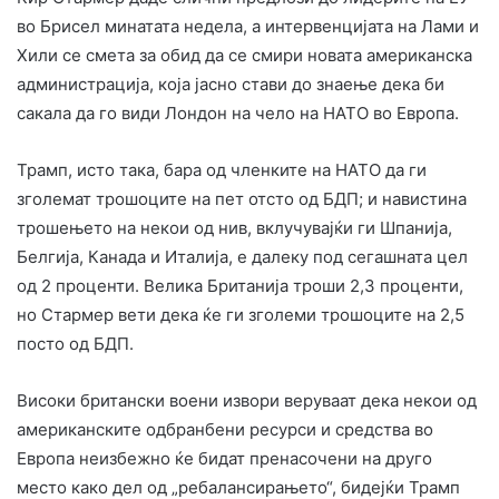
во Брисел минатата недела, а интервенцијата на Лами и
Хили се смета за обид да се смири новата американска
администрација, која јасно стави до знаење дека би
сакала да го види Лондон на чело на НАТО во Европа.
Трамп, исто така, бара од членките на НАТО да ги
зголемат трошоците на пет отсто од БДП; и навистина
трошењето на некои од нив, вклучувајќи ги Шпанија,
Белгија, Канада и Италија, е далеку под сегашната цел
од 2 проценти. Велика Британија троши 2,3 проценти,
но Стармер вети дека ќе ги зголеми трошоците на 2,5
посто од БДП.
Високи британски воени извори веруваат дека некои од
американските одбранбени ресурси и средства во
Европа неизбежно ќе бидат пренасочени на друго
место како дел од „ребалансирањето“, бидејќи Трамп