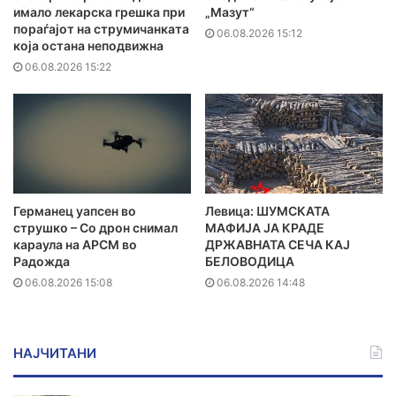
имало лекарска грешка при
„Мазут“
пораѓајот на струмичанката
06.08.2026 15:12
која остана неподвижна
06.08.2026 15:22
Германец уапсен во
Левица: ШУМСКАТА
струшко – Со дрон снимал
МАФИЈА ЈА КРАДЕ
караула на АРСМ во
ДРЖАВНАТА СЕЧА КАЈ
Радожда
БЕЛОВОДИЦА
06.08.2026 15:08
06.08.2026 14:48
НАЈЧИТАНИ