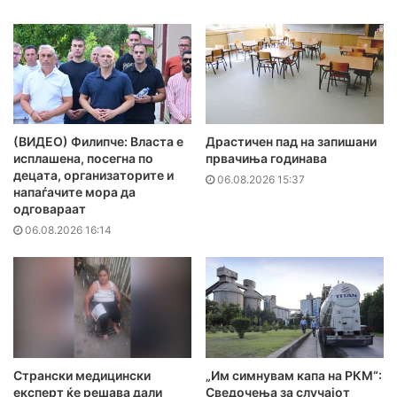
(ВИДЕО) Филипче: Власта е
Драстичен пад на запишани
исплашена, посегна по
првачиња годинава
децата, организаторите и
06.08.2026 15:37
напаѓачите мора да
одговараат
06.08.2026 16:14
Странски медицински
„Им симнувам капа на РКМ“:
експерт ќе решава дали
Сведочења за случајот