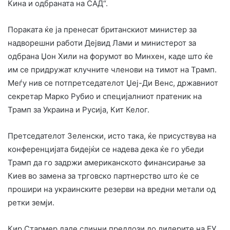
Кина и одбраната на САД“.
Пораката ќе ја пренесат британскиот министер за
надворешни работи Дејвид Лами и министерот за
одбрана Џон Хили на форумот во Минхен, каде што ќе
им се придружат клучните членови на тимот на Трамп.
Меѓу нив се потпретседателот Џеј-Ди Венс, државниот
секретар Марко Рубио и специјалниот пратеник на
Трамп за Украина и Русија, Кит Келог.
Претседателот Зеленски, исто така, ќе присуствува на
конференцијата бидејќи се надева дека ќе го убеди
Трамп да го задржи американското финансирање за
Киев во замена за трговско партнерство што ќе се
прошири на украинските резерви на вредни метали од
ретки земји.
Кир Стармер даде слични предлози до лидерите на ЕУ