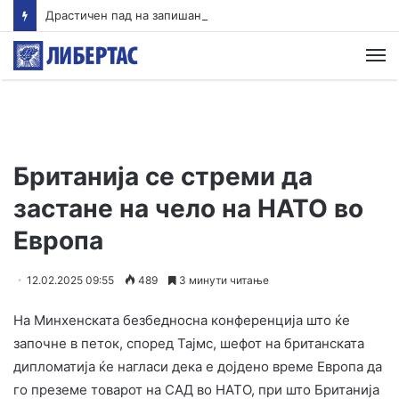
Драстичен пад на запишани првачиња годинава
М
Британија се стреми да
застане на чело на НАТО во
Европа
12.02.2025 09:55
489
3 минути читање
На Минхенската безбедносна конференција што ќе
започне в петок, според Тајмс, шефот на британската
дипломатија ќе нагласи дека е дојдено време Европа да
го преземе товарот на САД во НАТО, при што Британија