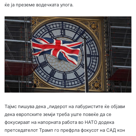
ќе ја преземе водечката улога.
Тајмс пишува дека „лидерот на лабуристите ќе објави
дека европските земји треба уште повеќе да се
фокусираат на напорната работа во НАТО додека
претседателот Трамп го префрла фокусот на САД кон