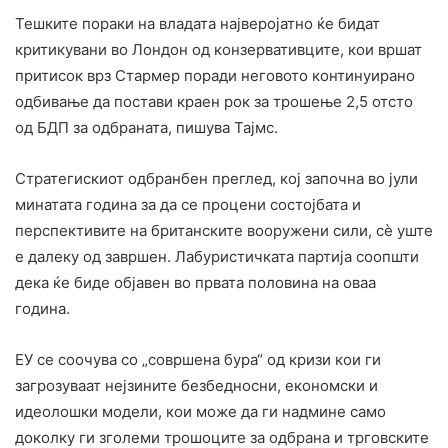
Тешките пораки на владата најверојатно ќе бидат
критикувани во Лондон од конзервативците, кои вршат
притисок врз Стармер поради неговото континуирано
одбивање да постави краен рок за трошење 2,5 отсто
од БДП за одбраната, пишува Тајмс.
Стратегискиот одбранбен преглед, кој започна во јули
минатата година за да се процени состојбата и
перспективите на британските вооружени сили, сè уште
е далеку од завршен. Лабуристичката партија соопшти
дека ќе биде објавен во првата половина на оваа
година.
ЕУ се соочува со „совршена бура“ од кризи кои ги
загрозуваат нејзините безбедносни, економски и
идеолошки модели, кои може да ги надмине само
доколку ги зголеми трошоците за одбрана и трговските