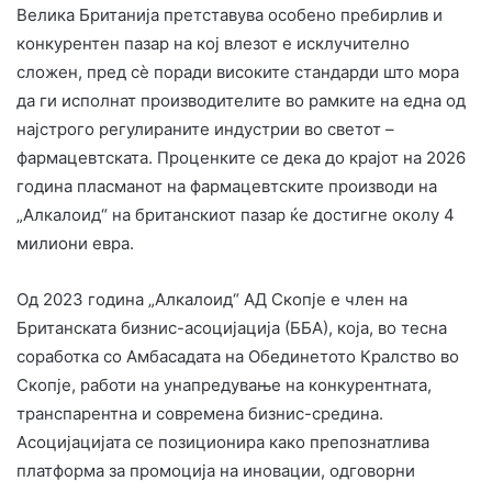
Велика Британија претставува особено пребирлив и
конкурентен пазар на кој влезот е исклучително
сложен, пред сѐ поради високите стандарди што мора
да ги исполнат производителите во рамките на една од
најстрого регулираните индустрии во светот –
фармацевтската. Проценките се дека до крајот на 2026
година пласманот на фармацевтските производи на
„Алкалоид“ на британскиот пазар ќе достигне околу 4
милиони евра.
Од 2023 година „Алкалоид“ АД Скопје е член на
Британската бизнис-асоцијација (ББА), која, во тесна
соработка со Амбасадата на Обединетото Кралство во
Скопје, работи на унапредување на конкурентната,
транспарентна и современа бизнис-средина.
Асоцијацијата се позиционира како препознатлива
платформа за промоција на иновации, одговорни