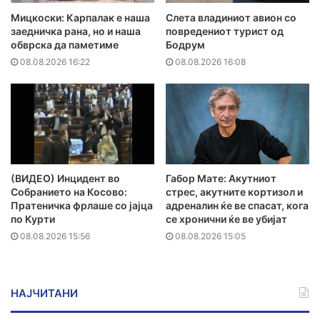
Мицкоски: Карпалак е наша
Слета владиниот авион со
заедничка рана, но и наша
повредениот турист од
обврска да паметиме
Бодрум
08.08.2026 16:22
08.08.2026 16:08
(ВИДЕО) Инцидент во
Габор Мате: Акутниот
Собранието на Косово:
стрес, акутните кортизол и
Пратеничка фрлаше со јајца
адреналин ќе ве спасат, кога
по Курти
се хронични ќе ве убијат
08.08.2026 15:56
08.08.2026 15:05
НАЈЧИТАНИ