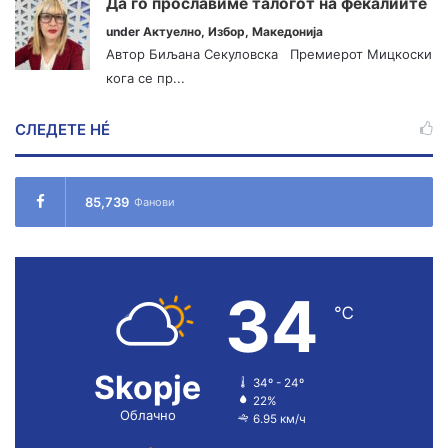
Да го прославиме талогот на фекалиите
under
Актуелно
,
Избор
,
Македонија
Автор Биљана Секуловска Премиерот Мицкоски
кога се пр...
СЛЕДЕТЕ НÉ
85,739
Фанови
34
℃
Skopje
34º - 24º
22%
Облачно
6.95 км/ч