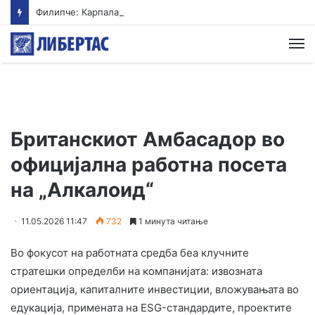
Филипче: Карпалак е потсетник дека мирот и стабилноста се бранат со одговорност
М
Британскиот Aмбасадор во
официјална работна посета
на „Алкалоид“
11.05.2026 11:47
732
1 минута читање
Во фокусот на работната средба беа клучните
стратешки определби на компанијата: извозната
ориентација, капиталните инвестиции, вложувањата во
едукација, примената на ESG-стандардите, проектите