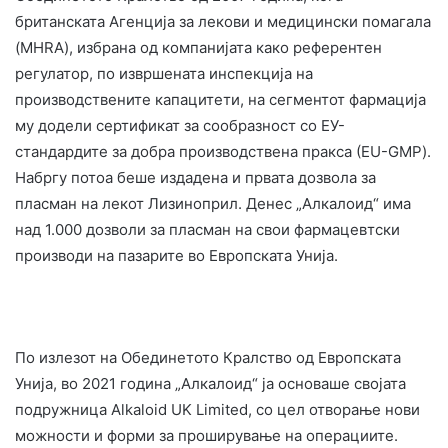
британската Агенција за лекови и медицински помагала
(MHRA), избрана од компанијата како референтен
регулатор, по извршената инспекција на
производствените капацитети, на сегментот фармација
му додели сертификат за сообразност со ЕУ-
стандардите за добра производствена пракса (ЕU-GMP).
Набргу потоа беше издадена и првата дозвола за
пласман на лекот Лизиноприл. Денес „Алкалоид“ има
над 1.000 дозволи за пласман на свои фармацевтски
производи на пазарите во Европската Унија.
По излезот на Обединетото Кралство од Европската
Унија, во 2021 година „Алкалоид“ ја основаше својата
подружница Alkaloid UK Limited, со цел отворање нови
можности и форми за проширување на операциите.