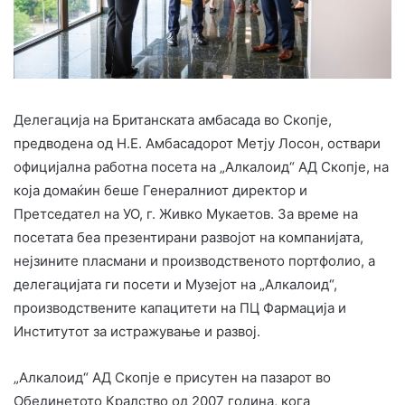
Делегација на Британската амбасада во Скопје,
предводена од Н.Е. Амбасадорот Метју Лосон, оствари
официјална работна посета на „Алкалоид“ АД Скопје, на
која домаќин беше Генералниот директор и
Претседател на УО, г. Живко Мукаетов. За време на
посетата беа презентирани развојот на компанијата,
нејзините пласмани и производственото портфолио, а
делегацијата ги посети и Музејот на „Алкалоид“,
производствените капацитети на ПЦ Фармација и
Институтот за истражување и развој.
„Алкалоид“ АД Скопје е присутен на пазарот во
Обединетото Кралство од 2007 година, кога