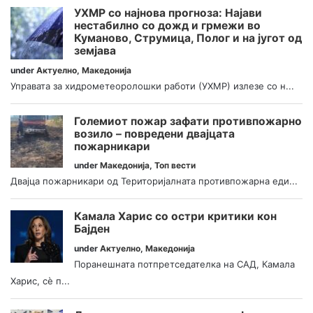
УХМР со најнова прогноза: Најави
нестабилно со дожд и грмежи во
Куманово, Струмица, Полог и на југот од
земјава
under
Актуелно
,
Македонија
Управата за хидрометеоролошки работи (УХМР) излезе со н...
Големиот пожар зафати противпожарно
возило – повредени двајцата
пожарникари
under
Македонија
,
Топ вести
Двајца пожарникари од Територијалната противпожарна еди...
Камала Харис со остри критики кон
Бајден
under
Актуелно
,
Македонија
Поранешната потпретседателка на САД, Камала
Харис, сè п...