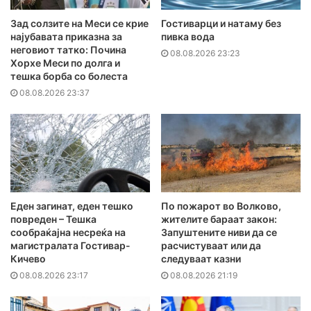
Зад солзите на Меси се крие
Гостиварци и натаму без
најубавата приказна за
пивка вода
неговиот татко: Почина
08.08.2026 23:23
Хорхе Меси по долга и
тешка борба со болеста
08.08.2026 23:37
Еден загинат, еден тешко
По пожарот во Волково,
повреден – Тешка
жителите бараат закон:
сообраќајна несреќа на
Запуштените ниви да се
магистралата Гостивар-
расчистуваат или да
Кичево
следуваат казни
08.08.2026 23:17
08.08.2026 21:19