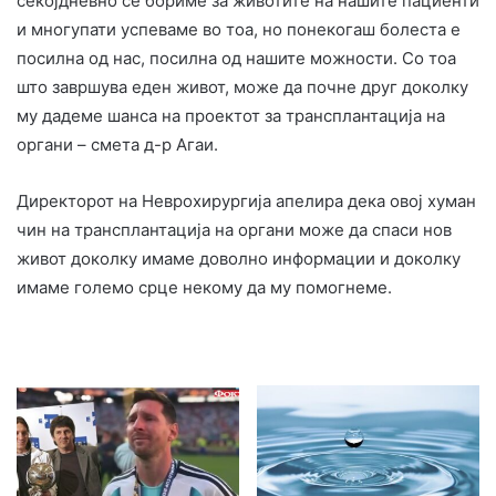
секојдневно се бориме за животите на нашите пациенти
и многупати успеваме во тоа, но понекогаш болеста е
посилна од нас, посилна од нашите можности. Со тоа
што завршува еден живот, може да почне друг доколку
му дадеме шанса на проектот за трансплантација на
органи – смета д-р Агаи.
Директорот на Неврохирургија апелира дека овој хуман
чин на трансплантација на органи може да спаси нов
живот доколку имаме доволно информации и доколку
имаме големо срце некому да му помогнеме.