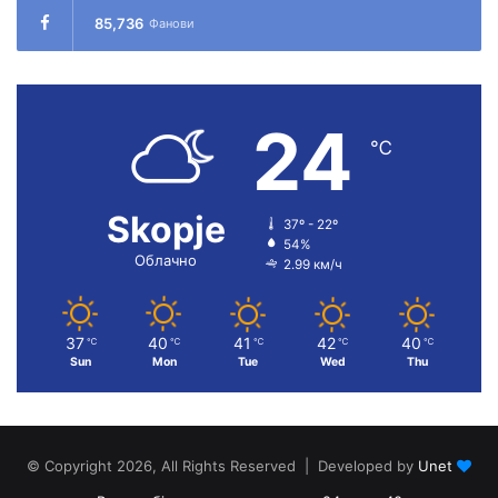
85,736
Фанови
24
℃
Skopje
37º - 22º
54%
Облачно
2.99 км/ч
37
40
41
42
40
℃
℃
℃
℃
℃
Sun
Mon
Tue
Wed
Thu
© Copyright 2026, All Rights Reserved | Developed by
Unet