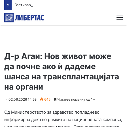
Гостиварци и натаму без пивка вода
М
Д-р Агаи: Нов живот може
да почне ако ѝ дадеме
шанса на трансплантацијата
на органи
02.06.2026 14:58
645
Читање помалку од 1м
Од Министерството за здравство попладнево
информираа дека во рамките на националната кампања,
што се реализира подсо мотото „Органодарителството