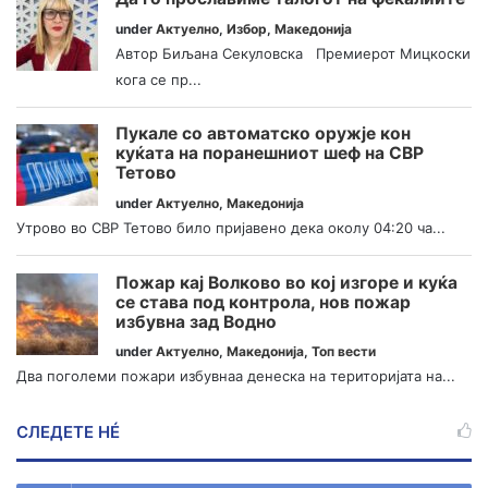
under
Актуелно
,
Избор
,
Македонија
Автор Биљана Секуловска Премиерот Мицкоски
кога се пр...
Пукале со автоматско оружје кон
куќата на поранешниот шеф на СВР
Тетово
under
Актуелно
,
Македонија
Утрово во СВР Тетово било пријавено дека околу 04:20 ча...
Пожар кај Волково во кој изгоре и куќа
се става под контрола, нов пожар
избувна зад Водно
under
Актуелно
,
Македонија
,
Топ вести
Два поголеми пожари избувнаа денеска на територијата на...
СЛЕДЕТЕ НÉ