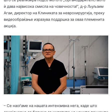
ѝ дава највисока смисла на човечноста!“, д-р Љуљзим
Агаи, директор на Клиниката за неврохирургија, преку
видеообраќање изразува поддршка за оваа племенита
акција.
– Се наоѓаме на нашата интензивна нега, каде што