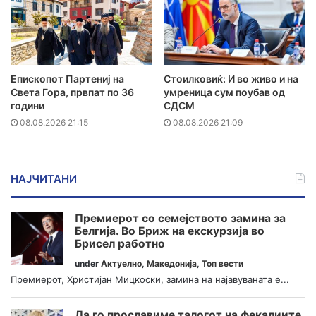
Епископот Партениј на
Стоилковиќ: И во живо и на
Света Гора, првпат по 36
умреница сум поубав од
години
СДСМ
08.08.2026 21:15
08.08.2026 21:09
НАЈЧИТАНИ
Премиерот со семејството замина за
Белгија. Во Бриж на екскурзија во
Брисел работно
under
Актуелно
,
Македонија
,
Топ вести
Премиерот, Христијан Мицкоски, замина на најавуваната е...
Да го прославиме талогот на фекалиите