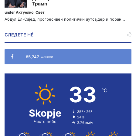
Трамп
under
Актуелно
,
Свет
Абдул Ел-Сајед, прогресивен политички аутсајдер и поран...
СЛЕДЕТЕ НÉ
85,747
Фанови
33
℃
Skopje
35º - 26º
24%
Чисто небо
2.76 км/ч