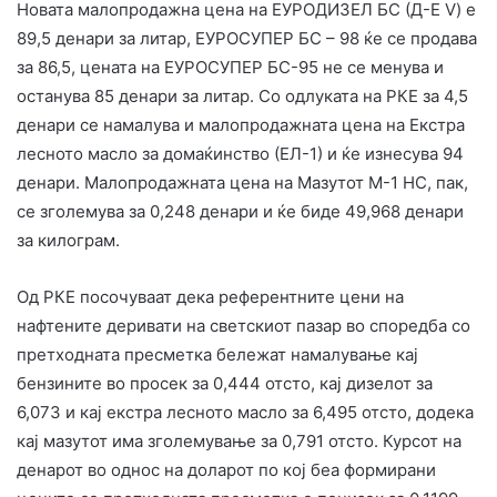
Новата малопродажна цена на ЕУРОДИЗЕЛ БС (Д-Е V) е
89,5 денари за литар, ЕУРОСУПЕР БС – 98 ќе се продава
за 86,5, цената на ЕУРОСУПЕР БС-95 не се менува и
останува 85 денари за литар. Со одлуката на РКЕ за 4,5
денари се намалува и малопродажната цена на Екстра
лесното масло за домаќинство (ЕЛ-1) и ќе изнесува 94
денари. Малопродажната цена на Мазутот М-1 НС, пак,
се зголемува за 0,248 денари и ќе биде 49,968 денари
за килограм.
Од РКЕ посочуваат дека референтните цени на
нафтените деривати на светскиот пазар во споредба со
претходната пресметка бележат намалување кај
бензините во просек за 0,444 отсто, кај дизелот за
6,073 и кај екстра лесното масло за 6,495 отсто, додека
кај мазутот има зголемување за 0,791 отсто. Курсот на
денарот во однос на доларот по кој беа формирани