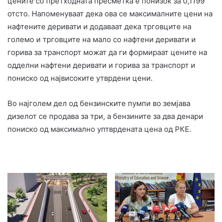
цените со претходната пресметка е понизок за 0,1199
отсто. Напоменуваат дека ова се максималните цени на
нафтените деривати и додаваат дека трговците на
големо и трговците на мало со нафтени деривати и
горива за транспорт можат да ги формираат цените на
одделни нафтени деривати и горива за транспорт и
пониско од највисоките утврдени цени.
Во најголем дел од бензинските пумпи во земјава
дизелот се продава за три, а бензините за два денари
пониско од максимално уптврдената цена од РКЕ.