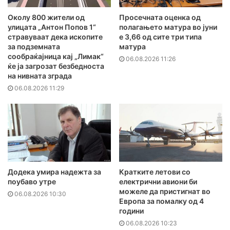
Околу 800 жители од
Просечната оценка од
улицата „Антон Попов 1“
полагањето матура во јуни
стравуваат дека ископите
е 3,66 од сите три типа
за подземната
матура
сообраќајница кај „Лимак“
06.08.2026 11:26
ќе ја загрозат безбедноста
на нивната зграда
06.08.2026 11:29
Додека умира надежта за
Кратките летови со
поубаво утре
електрични авиони би
можеле да пристигнат во
06.08.2026 10:30
Европа за помалку од 4
години
06.08.2026 10:23