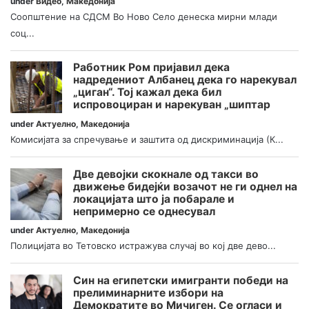
under
Видео
,
Македонија
Соопштение на СДСМ Во Ново Село денеска мирни млади
соц...
Работник Ром пријавил дека
надредениот Албанец дека го нарекувал
„циган“. Тој кажал дека бил
испровоциран и нарекуван „шиптар
under
Актуелно
,
Македонија
Комисијата за спречување и заштита од дискриминација (К...
Две девојки скокнале од такси во
движење бидејќи возачот не ги однел на
локацијата што ја побарале и
непримерно се однесувал
under
Актуелно
,
Македонија
Полицијата во Тетовско истражува случај во кој две дево...
Син на египетски имигранти победи на
прелиминарните избори на
Демократите во Мичиген. Се огласи и