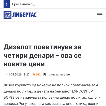
Просечната оценка од полагањето матура во јуни е 3,66 од сите три типа матура
М
Дизелот поевтинува за
четири денари – ова се
новите цени
11.05.2026 13:27
912
1 минута читање
Дизел горивото од ноќеска на полноќ поевтинува за 4
денари по литар, а цената на бензинот ЕУРОСУПЕР
БС-98 се намалува за половина денар по литар, одлучи
денеска Регулаторната комисија за енергетика, водни