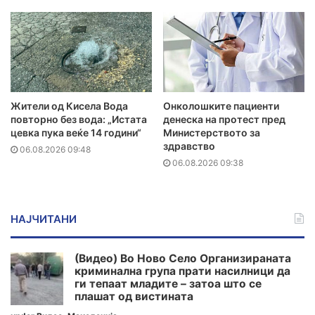
Жители од Кисела Вода
Онколошките пациенти
повторно без вода: „Истата
денеска на протест пред
цевка пука веќе 14 години“
Министерството за
здравство
06.08.2026 09:48
06.08.2026 09:38
НАЈЧИТАНИ
(Видео) Во Ново Село Организираната
криминална група прати насилници да
ги тепаат младите – затоа што се
плашат од вистината