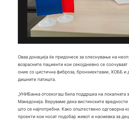
Оваа донација ќе придонесе за олеснување на неоп
возрасните пациенти кои секојдневно се соочуваат
оние со цистична фиброза, бронхиектазии, ХОББ и д
дишните патишта.
„УНИБанка отсекогаш била поддршка на локалната з
Македонија. Веруваме дека вистинските вредности 
што се најпотребни. Како општествено одговорна 
проекти кои носат подобар живот и насмевка за дец