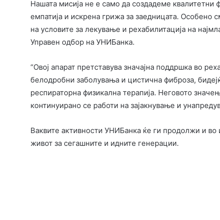
Нашата мисија не е само да создадеме квалитетни 
емпатија и искрена грижа за заедницата. Особено
на условите за лекување и рехабилитација на најмл
Управен одбор на УНИБанка.
“Овој апарат претставува значајна поддршка во реха
белодробни заболувања и цистична фиброза, бидеј
респираторна физикална терапија. Неговото значењ
континуирано се работи на зајакнување и унапредув
Ваквите активности УНИБанка ќе ги продолжи и во 
живот за сегашните и идните генерации.