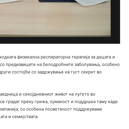
ходната физикална респираторна терапија за децата и
 со предизвиците на белодробните заболувања, особено
руги состојби со задржување на густ секрет во
аедница и секојдневниот живот на луѓето во
се градат преку грижа, хуманост и поддршка таму каде
компанија, со особена посветеност поддржуваме
ата и семејствата.