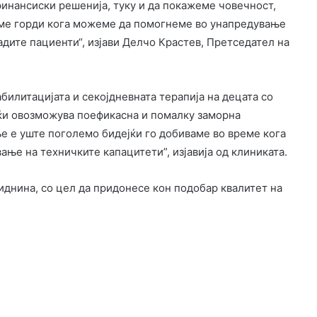
финансиски решенија, туку и да покажеме човечност,
 сме горди кога можеме да помогнеме во унапредување
адите пациенти“, изјави Делчо Крастев, Претседател на
билитацијата и секојдневната терапија на децата со
ќи овозможува поефикасна и помалку заморна
е е уште поголемо бидејќи го добиваме во време кога
ање на техничките капацитети”, изјавија од клиниката.
иднина, со цел да придонесе кон подобар квалитет на