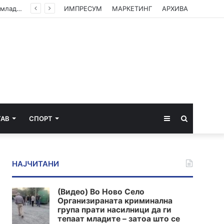
Клековски: Најголем дел од пациентите сo западнонилска треска се од Скопскиот регион и Велес
ИМПРЕСУМ
МАРКЕТИНГ
АРХИВА
Sidebar
Пребарај
ТАВ
СПОРТ
за
НАЈЧИТАНИ
(Видео) Во Ново Село
Организираната криминална
група прати насилници да ги
тепаат младите – затоа што се