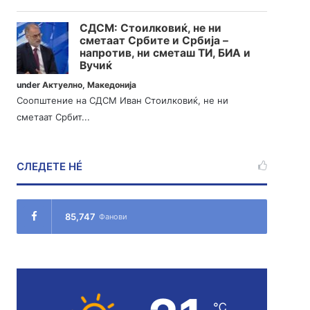
СДСМ: Стоилковиќ, не ни
сметаат Србите и Србија –
напротив, ни сметаш ТИ, БИА и
Вучиќ
under
Актуелно
,
Македонија
Соопштение на СДСМ Иван Стоилковиќ, не ни
сметаат Србит...
СЛЕДЕТЕ НÉ
85,747
Фанови
℃