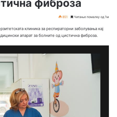
стична фиброза
851
Читање помалку од 1м
рзитетската клиника за респираторни заболувања кај
едицински апарат за болните од цистична фиброза.