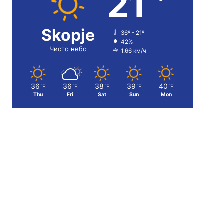
21
Skopje
36º - 21º
42%
Чисто небо
1.66 км/ч
36
36
38
39
40
℃
℃
℃
℃
℃
Thu
Fri
Sat
Sun
Mon