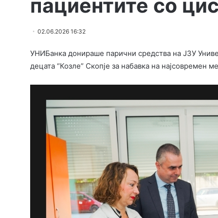
пациентите со ци
02.06.2026 16:32
УНИБанка донираше парични средства на ЈЗУ Униве
децата “Козле” Скопје за набавка на најсовремен м