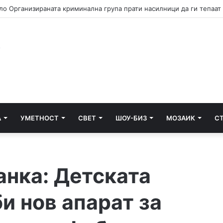
А
УМЕТНОСТ
СВЕТ
ШОУ-БИЗ
МОЗАИК
С
анка: Детската
и нов апарат за