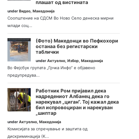
плашат од вистината
under
Видео
,
Македонија
Соопштение на СДСМ Во Ново Село денеска мирни
млади соц...
(Фото) Македонци во Пефкохори
останаа без регистарски
таблички
under
Актуелно
,
Избор
,
Македонија
Во Фејсбук групата „Грчка Инфо“ е објавено
предупредува...
Работник Ром пријавил дека
надредениот Албанец дека го
нарекувал „циган“. Тој кажал дека
бил испровоциран и нарекуван
„шиптар
under
Актуелно
,
Македонија
Комисијата за спречување и заштита од
дискриминација (К...