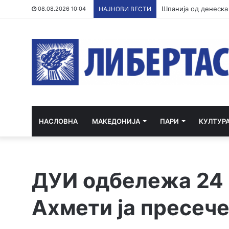
Италија го отфрли 
08.08.2026 10:04
НАЈНОВИ ВЕСТИ
НАСЛОВНА
МАКЕДОНИЈА
ПАРИ
КУЛТУР
ДУИ одбележа 24 
Ахмети ја пресеч