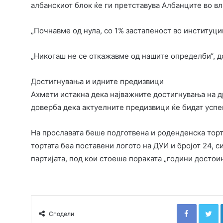
албанскиот блок ќе ги претставува Албанците во вл
„Почнавме од нула, со 1% застапеност во институци
„Никогаш не се откажавме од нашите определби“, до
Достигнувања и идните предизвици
Ахмети истакна дека најважните достигнувања на д
доверба дека актуелните предизвици ќе бидат усп
На прославата беше подготвена и роденденска торта,
тортата беа поставени логото на ДУИ и бројот 24,
партијата, под кои стоеше пораката „години достоин
Faceboo
T
Сподели