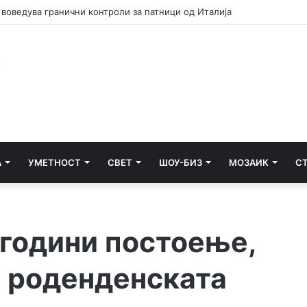
шпанскиот ултиматум за укинување на граничните контроли
А
УМЕТНОСТ
СВЕТ
ШОУ-БИЗ
МОЗАИК
С
години постоење,
е роденденската