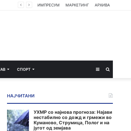
ИМПРЕСУМ
МАРКЕТИНГ
АРХИВА
Sidebar
Пребарај
ТАВ
СПОРТ
за
НАЈЧИТАНИ
УХМР со најнова прогноза: Најави
нестабилно со дожд и грмежи во
Куманово, Струмица, Полог и на
југот од земјава