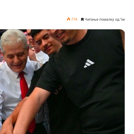
774
Читање помалку од 1м