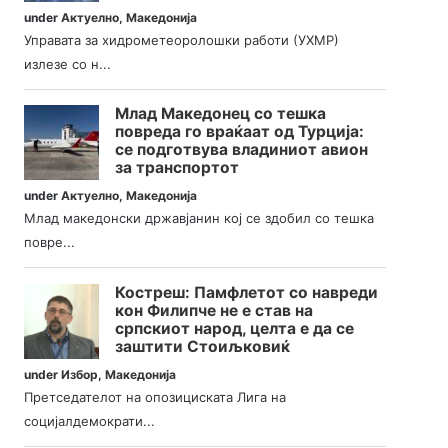
under
Актуелно
,
Македонија
Управата за хидрометеоролошки работи (УХМР)
излезе со н...
Млад Македонец со тешка
повреда го враќаат од Турција:
се подготвува владиниот авион
за транспортот
under
Актуелно
,
Македонија
Млад македонски државјанин кој се здобил со тешка
повре...
Костреш: Памфлетот со навреди
кон Филипче не е став на
српскиот народ, целта е да се
заштити Стоиљковиќ
under
Избор
,
Македонија
Претседателот на опозициската Лига на
социјалдемократи...