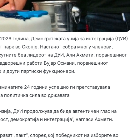
2026 година, Демократската унија за интеграција (ДУИ)
т парк во Скопје. Настанот собра многу членови,
сутните беа лидерот на ДУИ, Али Ахмети, поранешниот
надворешни работи Бујар Османи, поранешниот
о и други партиски функционери.
зминатите 24 години успешно ги претставувала
на политичка сила во државата.
визија, ДУИ продолжува да биде автентичен глас на
ост, демократија и интеграција“, нагласи Ахмети.
ават „пакт“, според кој победникот на изборите во