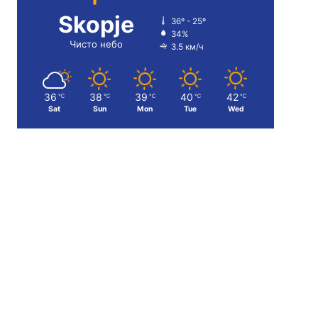
Skopje
36º - 25º
34%
Чисто небо
3.5 км/ч
36
38
39
40
42
℃
℃
℃
℃
℃
Sat
Sun
Mon
Tue
Wed