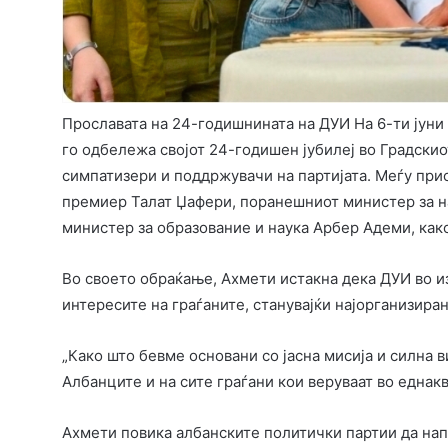
Прославата на 24-годишнината на ДУИ На 6-ти јуни 
го одбележа својот 24-годишен јубилеј во Градскио
симпатизери и поддржувачи на партијата. Меѓу при
премиер Талат Џафери, поранешниот министер за 
министер за образование и наука Арбер Адеми, как
Во своето обраќање, Ахмети истакна дека ДУИ во и
интересите на граѓаните, станувајќи најорганизира
„Како што бевме основани со јасна мисија и силна 
Албанците и на сите граѓани кои веруваат во еднакв
Ахмети повика албанските политички партии да напр