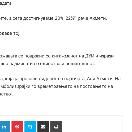
адата.
ите, а сега достигнуваме 20%-22%“, рече Ахмети.
даде тој.
ржавата се поврзани со ангажманот на ДУИ и изрази
ешно надминати со единство и решителност.
 која ја пресече лидерот на партијата, Али Ахмети. На
 симболизирајќи го времетраењето на постоењето на
ство“.
k
witter
LinkedIn
Pinterest
Skype
Сподели преку Е-маил
Испринтај