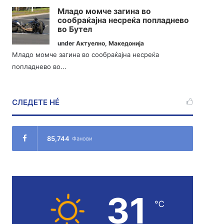
Младо момче загина во
сообраќајна несреќа попладнево
во Бутел
under
Актуелно
,
Македонија
Младо момче загина во сообраќајна несреќа
попладнево во...
СЛЕДЕТЕ НÉ
85,744
Фанови
31
℃