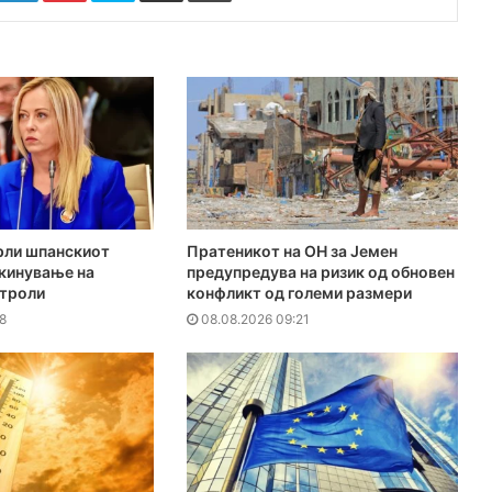
рли шпанскиот
Пратеникот на ОН за Јемен
укинување на
предупредува на ризик од обновен
нтроли
конфликт од големи размери
8
08.08.2026 09:21