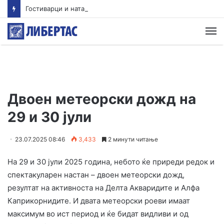
Гостиварци и натаму без пивка вода
М
Двоен метеорски дожд на
29 и 30 јули
23.07.2025 08:46
3,433
2 минути читање
На 29 и 30 јули 2025 година, небото ќе приреди редок и
спектакуларен настан – двоен метеорски дожд,
резултат на активноста на Делта Акваридите и Алфа
Каприкорнидите. И двата метеорски роеви имаат
максимум во ист период и ќе бидат видливи и од