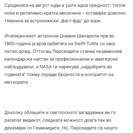
Средината на август нуди и уште една предност: топли
ноќи и релативно кратка месечина – оставајќи доволно
темнина за астрономски „фаст‑фуд“ до зори.
Италијанскиот астроном Џовани Шапарели прв во
1865 година ја врза орбитата на Swift‑Tuttle со овој
летен дожд. Оттогаш Персеидите станаа незаменлив
календарски настан за професионални и аматерски
набљудувачи, а NASA ги нарекува „најдобрите во
годината“ токму поради бројноста и колоритот на
метеорите .
Доколку облаците и светлосното загадување ви го
расипат видикот, следната можност доаѓа тек во
декември со Геминидите. Но, Персеидите се нешто