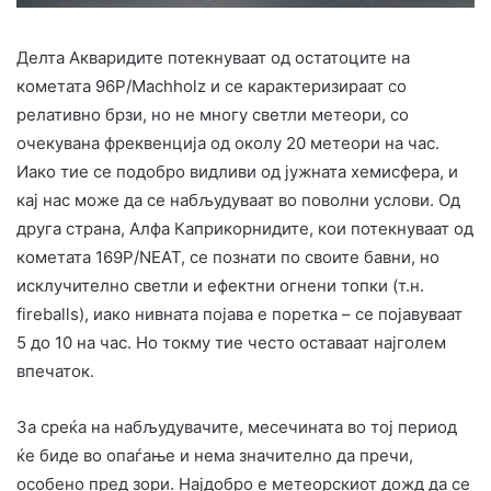
Делта Акваридите потекнуваат од остатоците на
кометата 96P/Machholz и се карактеризираат со
релативно брзи, но не многу светли метеори, со
очекувана фреквенција од околу 20 метеори на час.
Иако тие се подобро видливи од јужната хемисфера, и
кај нас може да се набљудуваат во поволни услови. Од
друга страна, Алфа Каприкорнидите, кои потекнуваат од
кометата 169P/NEAT, се познати по своите бавни, но
исклучително светли и ефектни огнени топки (т.н.
fireballs), иако нивната појава е поретка – се појавуваат
5 до 10 на час. Но токму тие често оставаат најголем
впечаток.
За среќа на набљудувачите, месечината во тој период
ќе биде во опаѓање и нема значително да пречи,
особено пред зори. Најдобро е метеорскиот дожд да се