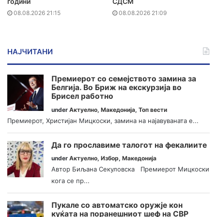
години
СДСМ
08.08.2026 21:15
08.08.2026 21:09
НАЈЧИТАНИ
Премиерот со семејството замина за
Белгија. Во Бриж на екскурзија во
Брисел работно
under
Актуелно
,
Македонија
,
Топ вести
Премиерот, Христијан Мицкоски, замина на најавуваната е...
Да го прославиме талогот на фекалиите
under
Актуелно
,
Избор
,
Македонија
Автор Биљана Секуловска Премиерот Мицкоски
кога се пр...
Пукале со автоматско оружје кон
куќата на поранешниот шеф на СВР