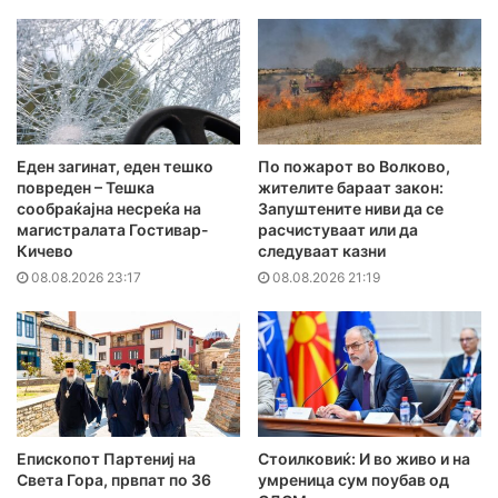
Еден загинат, еден тешко
По пожарот во Волково,
повреден – Тешка
жителите бараат закон:
сообраќајна несреќа на
Запуштените ниви да се
магистралата Гостивар-
расчистуваат или да
Кичево
следуваат казни
08.08.2026 23:17
08.08.2026 21:19
Епископот Партениј на
Стоилковиќ: И во живо и на
Света Гора, првпат по 36
умреница сум поубав од