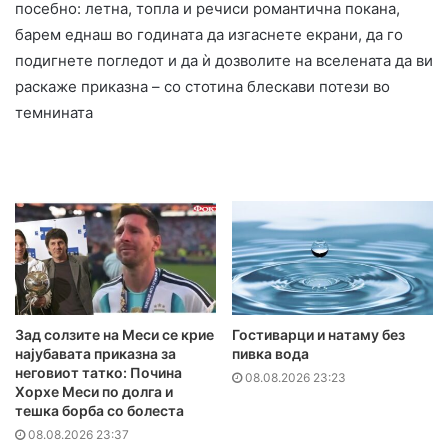
посебно: летна, топла и речиси романтична покана,
барем еднаш во годината да изгаснете екрани, да го
подигнете погледот и да ѝ дозволите на вселената да ви
раскаже приказна – со стотина блескави потези во
темнината
Зад солзите на Меси се крие
Гостиварци и натаму без
најубавата приказна за
пивка вода
неговиот татко: Почина
08.08.2026 23:23
Хорхе Меси по долга и
тешка борба со болеста
08.08.2026 23:37