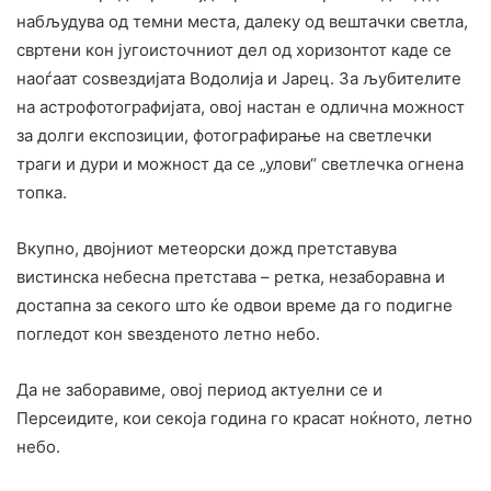
набљудува од темни места, далеку од вештачки светла,
свртени кон југоисточниот дел од хоризонтот каде се
наоѓаат соѕвездијата Водолија и Јарец. За љубителите
на астрофотографијата, овој настан е одлична можност
за долги експозиции, фотографирање на светлечки
траги и дури и можност да се „улови“ светлечка огнена
топка.
Вкупно, двојниот метеорски дожд претставува
вистинска небесна претстава – ретка, незаборавна и
достапна за секого што ќе одвои време да го подигне
погледот кон ѕвезденото летно небо.
Да не заборавиме, овој период актуелни се и
Персеидите, кои секоја година го красат ноќното, летно
небо.