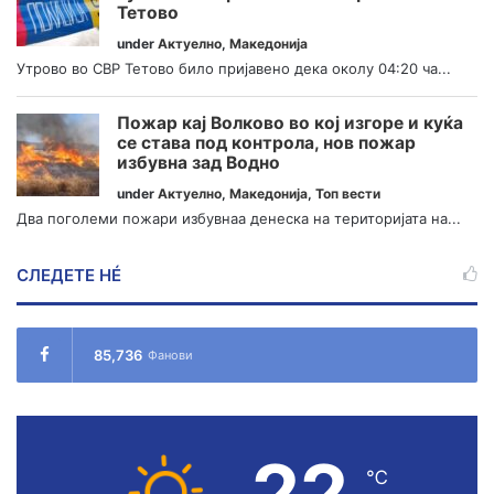
Тетово
under
Актуелно
,
Македонија
Утрово во СВР Тетово било пријавено дека околу 04:20 ча...
Пожар кај Волково во кој изгоре и куќа
се става под контрола, нов пожар
избувна зад Водно
under
Актуелно
,
Македонија
,
Топ вести
Два поголеми пожари избувнаа денеска на територијата на...
СЛЕДЕТЕ НÉ
85,736
Фанови
22
℃