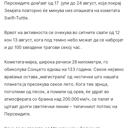
Персеидите доаѓаат од 17 јули до 24 август, која покрај
Земјата повторно ќе минува низ опашката на кометата
Swift‑Tuttle.
Врвот на активноста се очекува во ситните саати од 12
кон 13 август, кога под темно небо можат да се набројат
и до 100 ѕвездени трагови секој час .
Кометата‑мајка, широка речиси 26 километри, го
обиколува Сонцето еднаш на 133 години. Секое нејзино
враќање остава „магистрала“ од честички што нашата
планета ја пресекува секое лето. Кога тие зрнца,
поголеми од песок, а помали од орев, ќе удрат во
атмосферата со брзина над 200.000 км/ч, се палат и
цртаат долги светлечки линии – типичниот потпис на
Персеидите.