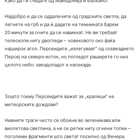
Како да ги гледате од Македонија и Балканот
Најдобро е да се оддалечите од градските светла, да
легнете на грб и да ѝ дадете на темнината барем
20 минути за очите да се навикнат. Не ви требаат
телескопи ниту двогледи – човековото око фаќа
најширок агол. Персеидите „излегуваат“ од соѕвездието
Персеј на северо‑исток, но погледот раширете го низ
целото небо: ѕвездопадот е насекаде.
Зошто токму Персеидите важат за „кралици“ на
метеорските дождови?
Нивните траги често се обоени во зеленикава или
виолетова светлина, а не се ретки ниту огнени топки –
поголеми фрагменти што светат посилно од Венера.