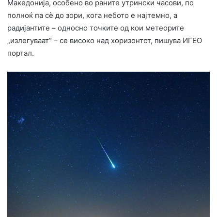
Македонија, особено во раните утрински часови, по
полноќ па сè до зори, кога небото е најтемно, а
радијантите – односно точките од кои метеорите
„излегуваат“ – се високо над хоризонтот, пишува ИГЕО
портал.