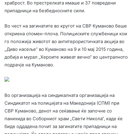
храброст. Во престрелката имаше и 37 повредени
припадници на безбедносните сили.
Во чест на загинатите во кругот на СВР Куманово беше
откриена спомен-плоча. Полициските службеници кои
го положија животот во антитерористичката акција во
„Диво насеље“ во Куманово на 9 и 10 мај 2015 година,
добија и мурал „Хероите живеат вечно“ во централното
подрачје на Куманово.
Во организација на синдикалната организација на
Синдикатот на полицијата на Македонија (СПМ) при
СВР Куманово, денот на сеќавање ќе започне со
панихида во Соборниот храм „Свети Никола“, каде ќе
биде оддадена почит за загинатите припадници на