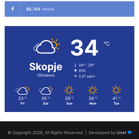
85,744
Фанови
34
℃
Skopje
34º - 26º
20%
Облачно
3.37 км/ч
33
36
39
39
41
℃
℃
℃
℃
℃
Fri
Sat
Sun
Mon
Tue
© Copyright 2026, All Rights Reserved | Developed by
Unet