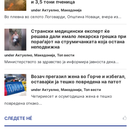
и 3,5 тони пченица
under
Актуелно
,
Македонија
Во плевна во селото Логоварди, Општина Новаци, вчера из...
Странски медицински експерт ќе
решава дали имало лекарска грешка при
пораѓајот на струмичанката која остана
неподвижна
under
Актуелно
,
Македонија
,
Топ вести
Министерството за здравство ја информира јавноста дека...
Возач прегазил жена во Ѓорче и избегал,
оставајќи ја тешко повредена на патот
under
Актуелно
,
Македонија
,
Топ вести
Четириесет и осумгодишна жена е тешко
повредена откако...
СЛЕДЕТЕ НÉ