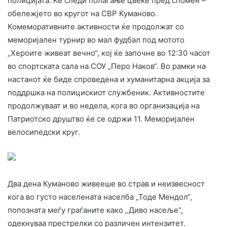
полицијата. Ќе следи полагање цвеќе пред спомен –
обележјето во кругот на СВР Куманово.
Комеморативните активности ќе продолжат со
меморијален турнир во мал фудбал под мотото
„Хероите живеат вечно“, кој ќе започне во 12:30 часот
во спортската сала на СОУ „Перо Наков“. Во рамки на
настанот ќе биде спроведена и хуманитарна акција за
поддршка на полицискиот службеник. Активностите
продолжуваат и во недела, кога во организација на
Патриотско друштво ќе се одржи 11. Меморијален
велосипедски круг.
Два дена Куманово живееше во страв и неизвесност
кога во густо населената населба „Тоде Мендол“,
попозната меѓу граѓаните како „Диво насеље“,
одекнуваа престрелки со различен интензитет.