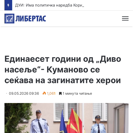
ДУИ: Има политичка наредба Коридорот 10-Д да биде завршен до следните избори, штета трпи Коридорот 8
М
Единаесет години од „Диво
насеље“- Куманово се
сеќава на загинатите херои
09.05.2026 09:36
1,061
1 минута читање