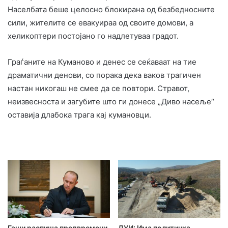
Населбата беше целосно блокирана од безбедносните
сили, жителите се евакуираа од своите домови, а
хеликоптери постојано го надлетуваа градот.
Граѓаните на Куманово и денес се сеќаваат на тие
драматични денови, со порака дека ваков трагичен
настан никогаш не смее да се повтори. Стравот,
неизвесноста и загубите што ги донесе „Диво насеље“
оставија длабока трага кај кумановци.
Гаши распиша предвремени
ДУИ: Има политичка