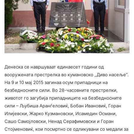
Денеска се навршуваат единаесет години од
вооружената престрелка во кумановско „Диво насеље“.
На 9 и 10 мај 2015 загинаа осум припадници на
безбедносните сили. Во 28-часовните престрелки,
животот го загубија припадниците на безбедносните
сили – Љубиша Аранѓеловиќ, Бобан Ивановиќ, Горан
Илијевски, Жарко Кузмановски, Исамедин Османи,
Сашо Самојловски, Ненад Серафимовски и Горан
Стојменовиќ, кои посмртно се одликувани со медали за