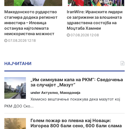
Македонското рударство
IranWire: Иранските лидери
стагнира додека регионот
се загрижени за влошената
инвестира – Иловица
здравствена состојба на
останува најголемата
Моџтаба Хамнеи
неискористена можност
07.08.2026 12:08
07.08.2026 12:18
НАЈЧИТАНИ
„Им симнувам капа на РКМ“: Сведочења
за случајот „Мазут“
under
Актуелно
,
Македонија
Хемиско вештачење покажува дека мазутот кој
РКМ ДОО Ско...
Голем пожар во плевна кај Новаци:
Изгореа 800 бали сено, 600 бали слама