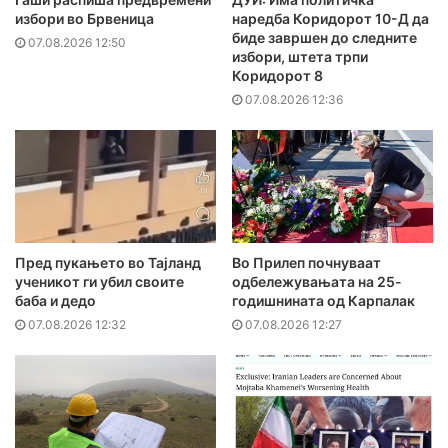
избори во Брвеница
наредба Коридорот 10-Д да
биде завршен до следните
07.08.2026 12:50
избори, штета трпи
Коридорот 8
07.08.2026 12:36
Пред пукањето во Тајланд
Во Прилеп почнуваат
ученикот ги убил своите
одбележувањата на 25-
баба и дедо
годишнината од Карпалак
07.08.2026 12:32
07.08.2026 12:27