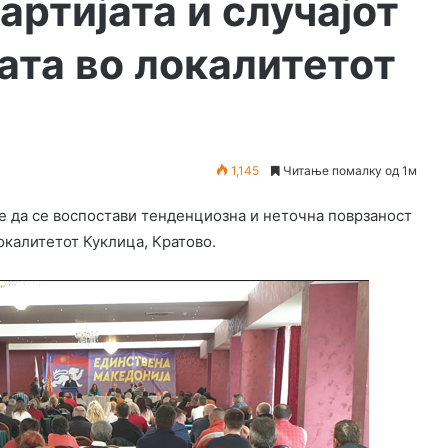
артијата и случајот
ата во локалитетот
1,145
Читање помалку од 1м
е да се воспостави тенденциозна и неточна поврзаност
локалитетот Куклица, Кратово.