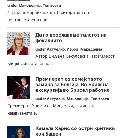
under
Македонија
,
Топ вести
Двајца пожарникари од Територијалната
противпожарна еди...
Да го прославиме талогот на
фекалиите
under
Актуелно
,
Избор
,
Македонија
Автор Биљана Секуловска Премиерот
Мицкоски кога се пр...
Премиерот со семејството
замина за Белгија. Во Бриж на
екскурзија во Брисел работно
under
Актуелно
,
Македонија
,
Топ вести
Премиерот, Христијан Мицкоски, замина на
најавуваната е...
Камала Харис со остри критики
кон Бајден