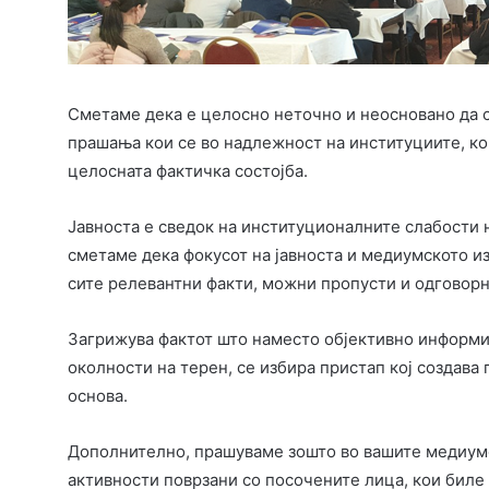
Сметаме дека е целосно неточно и неосновано да с
прашања кои се во надлежност на институциите, кои
целосната фактичка состојба.
Јавноста е сведок на институционалните слабости 
сметаме дека фокусот на јавноста и медиумското и
сите релевантни факти, можни пропусти и одговорн
Загрижува фактот што наместо објективно информи
околности на терен, се избира пристап кој создава
основа.
Дополнително, прашуваме зошто во вашите медиумс
активности поврзани со посочените лица, кои биле