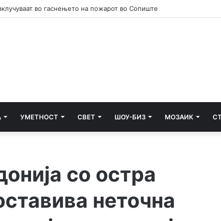
А
УМЕТНОСТ
СВЕТ
ШОУ-БИЗ
МОЗАИК
С
онија со остра
оставива неточна