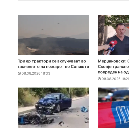
Три ер трактори се вклучуваат во
Мерџановски: С
гаснењето на пожарот во Сопиште
Скопје трансп
повреден на од
08.08.2026 18:33
08.08.2026 18:2