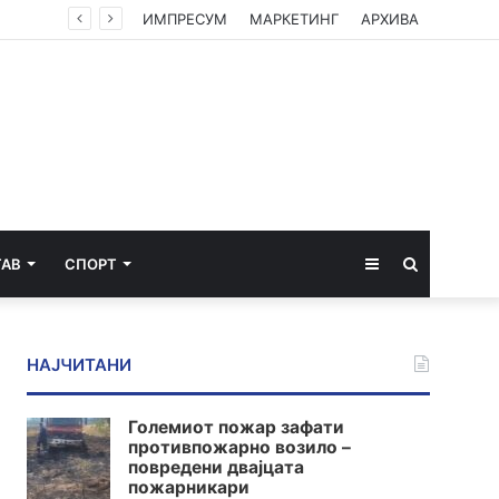
Мерџановски: Со владин авион во Скопје транспортиран пациент повреден на одмор во Турција
ИМПРЕСУМ
МАРКЕТИНГ
АРХИВА
Sidebar
Пребарај
ТАВ
СПОРТ
за
НАЈЧИТАНИ
Големиот пожар зафати
противпожарно возило –
повредени двајцата
пожарникари