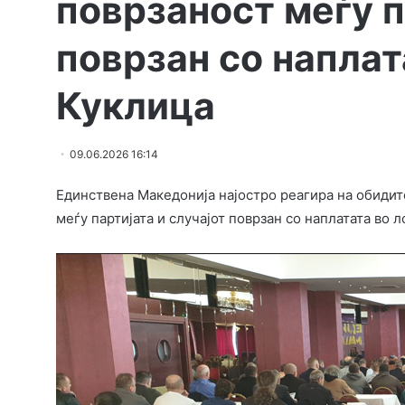
поврзаност меѓу п
поврзан со наплат
Куклица
09.06.2026 16:14
Единствена Македонија најостро реагира на обидит
меѓу партијата и случајот поврзан со наплатата во 