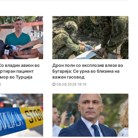
о владин авион во
Дрон полн со експлозив влезе во
ортиран пациент
Бугарија: Се урна во близина на
мор во Турција
важен гасовод
6
08.08.2026 18:19