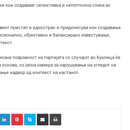
ки кои создаваат селективна и непотполна слика во
квиот пристап е едностран и придонесува кон создавање
есионално, објективно и балансирано известување,
текст.
озна поврзаност на партијата со случајот во Куклица ќе
основа, со јасна намера за нарушување на угледот на
ање надвор од контекст на настанот.
k
witter
LinkedIn
Pinterest
Skype
Сподели преку Е-маил
Испринтај