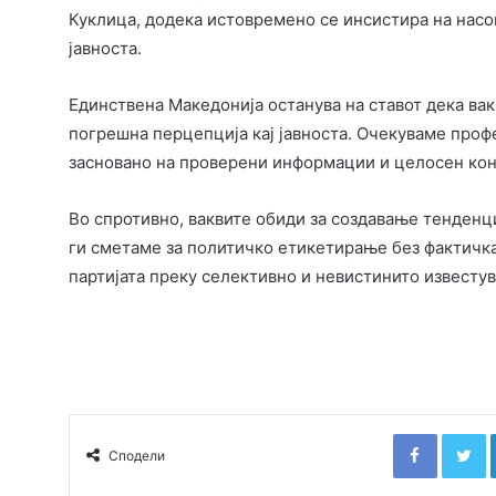
Куклица, додека истовремено се инсистира на насо
јавноста.
Единствена Македонија останува на ставот дека ва
погрешна перцепција кај јавноста. Очекуваме проф
засновано на проверени информации и целосен кон
Во спротивно, ваквите обиди за создавање тенденци
ги сметаме за политичко етикетирање без фактичка 
партијата преку селективно и невистинито известув
Faceboo
T
Сподели