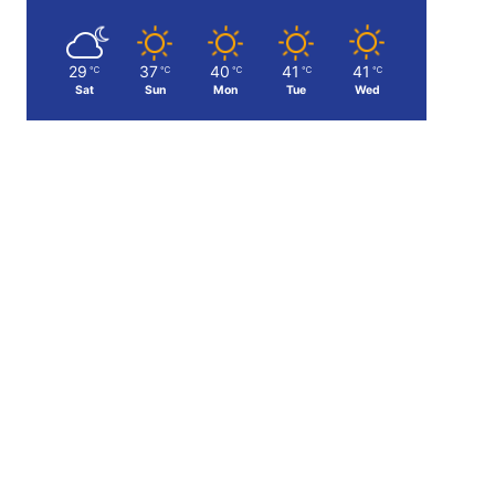
29
37
40
41
41
℃
℃
℃
℃
℃
Sat
Sun
Mon
Tue
Wed