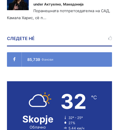
under
Актуелно
,
Македонија
Поранешната потпретседателка на САД,
Камала Харис, сè п...
СЛЕДЕТЕ НÉ
85,739
Фанови
32
℃
Skopje
32º - 25º
27%
Облачно
5.44 км/ч