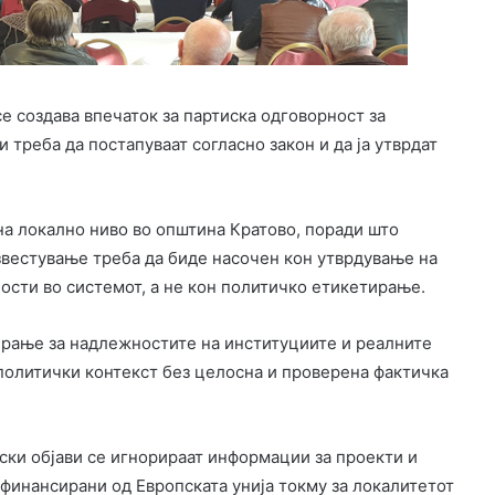
е создава впечаток за партиска одговорност за
 треба да постапуваат согласно закон и да ја утврдат
на локално ниво во општина Кратово, поради што
звестување треба да биде насочен кон утврдување на
ости во системот, а не кон политичко етикетирање.
рање за надлежностите на институциите и реалните
 политички контекст без целосна и проверена фактичка
ки објави се игнорираат информации за проекти и
 финансирани од Европската унија токму за локалитетот