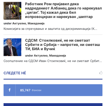
Работник Ром пријавил дека
надредениот Албанец дека го нарекувал
„циган“. Тој кажал дека бил
испровоциран и нарекуван „шиптар
under
Актуелно
,
Македонија
Комисијата за спречување и заштита од дискриминација (К...
СДСМ: Стоилковиќ, не ни сметаат
Србите и Србија – напротив, ни сметаш
ТИ, БИА и Вучиќ
under
Актуелно
,
Македонија
Соопштение на СДСМ Иван Стоилковиќ, не ни сметаат Србит...
СЛЕДЕТЕ НÉ
85,747
Фанови