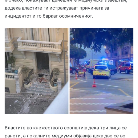
додека властите ги истражуваат причината за
инцидентот и го бараат осомничениот.
Властите во кнежеството соопштија дека три лица се
ранети, а локалните медиуми објавија дека две се во