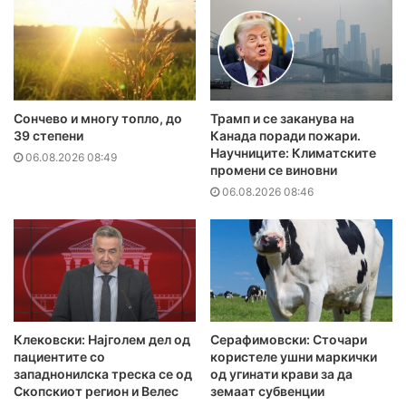
Сончево и многу топло, до
Трамп и се заканува на
39 степени
Канада поради пожари.
Научниците: Климатските
06.08.2026 08:49
промени се виновни
06.08.2026 08:46
Клековски: Најголем дел од
Серафимовски: Сточари
пациентите сo
користеле ушни маркички
западнонилска треска се од
од угинати крави за да
Скопскиот регион и Велес
земаат субвенции