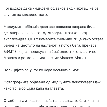
Тој додаде дека инцидент од ваков вид никогаш не се
случил во кнежевството.
Медиумите објавија дека експлозивна направа била
детонирана на влезот од зградата. Кратко пред
експлозијата, CCTV камерите снимиле лице како остава
ранец на местото на настанот, а потоа бега, пренесе
БФМТВ, кој се повикува на безбедносните власти во
Монако и регионалниот весник Монако-Матин.
Полицијата сè уште го бара осомничениот.
Фотографиите објавени од медиумите покажуваат маж
како трча со црна капа на главата.
Станбената зграда се наоѓа на плоштад во близина на
границата со Франција, а осомничениот наводно