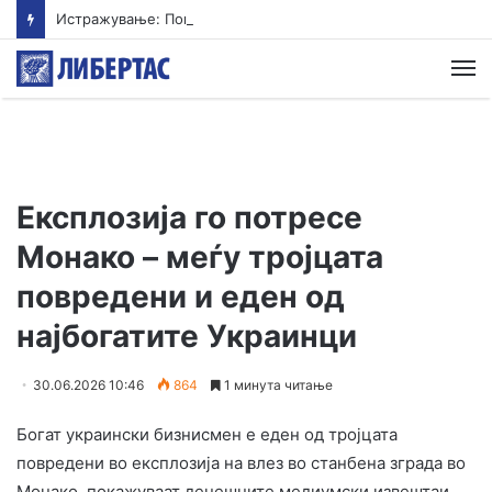
Истражување: Помалиот внес на протеини овозможува поздрав и подолг живот
М
Експлозија го потресе
Монако – меѓу тројцата
повредени и еден од
најбогатите Украинци
30.06.2026 10:46
864
1 минута читање
Богат украински бизнисмен е еден од тројцата
повредени во експлозија на влез во станбена зграда во
Монако, покажуваат денешните медиумски извештаи,