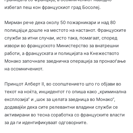
избегал пеш кон францускиот град Босолеј.
Мирман рече дека околу 50 пожарникари и над 80
полицајци дошле на местото на настанот. Француските
служби за итни случаи, исто така, помагаат, според
извори во француското Министерство за внатрешни
работи, а француската и полицијата на Кнежеството
Монако започнале заедничка операција за пронаоѓање
на осомничениот.
Принцот Алберт II, во соопштението што го објави во
текот на ноќта, инцидентот го опиша како „криминална
експлозија“ и „шок за целата заедница во Монако“,
додавајќи дека сите релевантни владини служби се
активирани во тесна соработка со француските власти
за да ги идентификуваат одговорните.