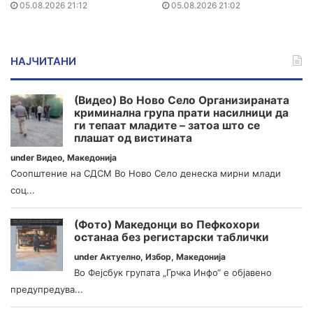
05.08.2026 21:12
05.08.2026 21:02
НАЈЧИТАНИ
(Видео) Во Ново Село Организираната
криминална група прати насилници да
ги тепаат младите – затоа што се
плашат од вистината
under
Видео
,
Македонија
Соопштение на СДСМ Во Ново Село денеска мирни млади
соц...
(Фото) Македонци во Пефкохори
останаа без регистарски таблички
under
Актуелно
,
Избор
,
Македонија
Во Фејсбук групата „Грчка Инфо“ е објавено
предупредува...