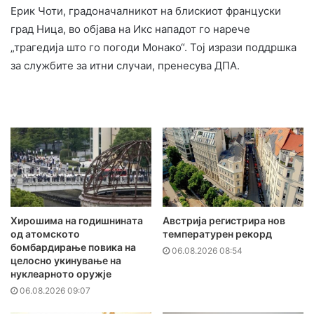
Ерик Чоти, градоначалникот на блискиот француски
град Ница, во објава на Икс нападот го нарече
„трагедија што го погоди Монако“. Тој изрази поддршка
за службите за итни случаи, пренесува ДПА.
Хирошима на годишнината
Австрија регистрира нов
од атомското
температурен рекорд
бомбардирање повика на
06.08.2026 08:54
целосно укинување на
нуклеарното оружје
06.08.2026 09:07