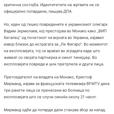
критична состојба. Идентитетите на жртвите не се
официјално потврдени, пишува ДПА.
Но, еден од тешко повредените е украинскиот олигарх
Вадим Јермолаев, кој престојува во Монако како „ВИП
бегалец“ од почетокот на војната во Украина, изјавил
извор близок до истрагата за „Ле Фигаро“. Во моментот
на експлозијата, тој се враќал во зградата каде што
живеат со својата партнерка и синот тинејџер. Во
експлозијата повреди и шок претрпеле и други лица.
Претседателот на владата на Монако, Кристоф
Мирманд, изјави за француската телевизија BFMTV дека
три ранети лица се пренесени во болница по
експлозијата што се случи синоќа околу 21 часот.
Мирманд одби да потврди дали станува збор за напад.