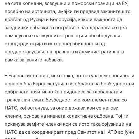
на сите копнени, воздушни и поморски граници на ЕУ,
посебно на источната, имајќи ги предвид заканите што
доаѓаат од Русија и Белорусија, како и важноста од
заеднички набавки за потребите на одбраната со цел
намалување на вкупните трошоци и обезбедување
стандардизација и интероперабилност и од
поедноставување на правната и административната
рамка за јавните набавки.
– Европскиот совет, исто така, потсетува дека посилна и
поспособна Европска унија во областа на безбедноста и
одбраната позитивно ќе придонесе за глобалната и
трансатлантската безбедност и е комплементарна со
НАТО, кој останува, за оние држави кои се негови
членки, основа на нивната колективна одбрана. Тој ги
поканува земјите членки кои се исто така сојузници на
НАТО да се координираат пред Самитот на НАТО во јуни