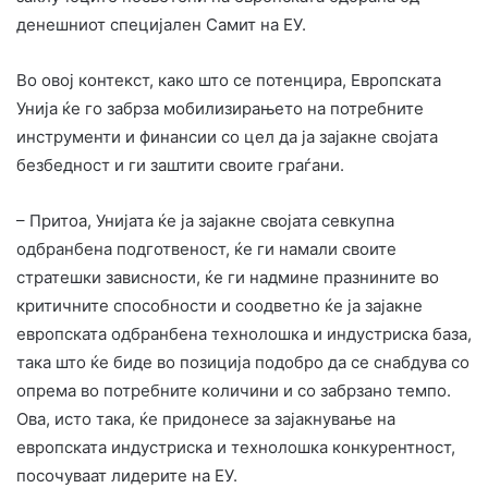
денешниот специјален Самит на ЕУ.
Во овој контекст, како што се потенцира, Европската
Унија ќе го забрза мобилизирањето на потребните
инструменти и финансии со цел да ја зајакне својата
безбедност и ги заштити своите граѓани.
– Притоа, Унијата ќе ја зајакне својата севкупна
одбранбена подготвеност, ќе ги намали своите
стратешки зависности, ќе ги надмине празнините во
критичните способности и соодветно ќе ја зајакне
европската одбранбена технолошка и индустриска база,
така што ќе биде во позиција подобро да се снабдува со
опрема во потребните количини и со забрзано темпо.
Ова, исто така, ќе придонесе за зајакнување на
европската индустриска и технолошка конкурентност,
посочуваат лидерите на ЕУ.