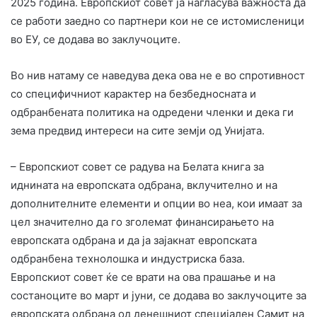
2025 година. Европскиот совет ја нагласува важноста да
се работи заедно со партнери кои не се истомисленици
во ЕУ, се додава во заклучоците.
Во нив натаму се наведува дека ова не е во спротивност
со специфичниот карактер на безбедносната и
одбранбената политика на одредени членки и дека ги
зема предвид интереси на сите земји од Унијата.
– Европскиот совет се радува на Белата книга за
иднината на европската одбрана, вклучително и на
дополнителните елементи и опции во неа, кои имаат за
цел значително да го зголемат финансирањето на
европската одбрана и да ја зајакнат европската
одбранбена технолошка и индустриска база.
Европскиот совет ќе се врати на ова прашање и на
состаноците во март и јуни, се додава во заклучоците за
европската одбрана од денешниот специјален Самит на