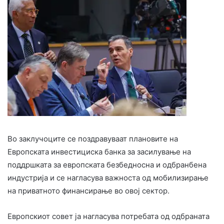
Во заклучоците се поздравуваат плановите на
Европската инвестициска банка за засилување на
поддршката за европската безбедносна и одбранбена
индустрија и се нагласува важноста од мобилизирање
на приватното финансирање во овој сектор.
Европскиот совет ја нагласува потребата од одбраната