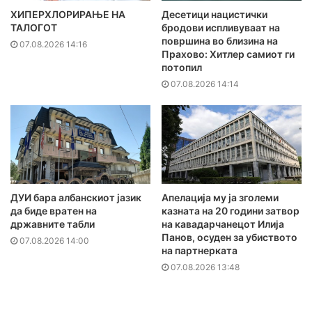
ХИПЕРХЛОРИРАЊЕ НА
Десетици нацистички
ТАЛОГОТ
бродови испливуваат на
површина во близина на
07.08.2026 14:16
Прахово: Хитлер самиот ги
потопил
07.08.2026 14:14
ДУИ бара албанскиот јазик
Апелација му ја зголеми
да биде вратен на
казната на 20 години затвор
државните табли
на кавадарчанецот Илија
Панов, осуден за убиството
07.08.2026 14:00
на партнерката
07.08.2026 13:48