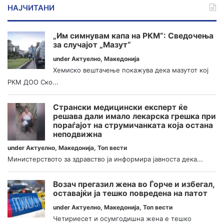
НАЈЧИТАНИ
„Им симнувам капа на РКМ“: Сведочења
за случајот „Мазут“
under
Актуелно
,
Македонија
Хемиско вештачење покажува дека мазутот кој
РКМ ДОО Ско...
Странски медицински експерт ќе
решава дали имало лекарска грешка при
пораѓајот на струмичанката која остана
неподвижна
under
Актуелно
,
Македонија
,
Топ вести
Министерството за здравство ја информира јавноста дека...
Возач прегазил жена во Ѓорче и избегал,
оставајќи ја тешко повредена на патот
under
Актуелно
,
Македонија
,
Топ вести
Четириесет и осумгодишна жена е тешко