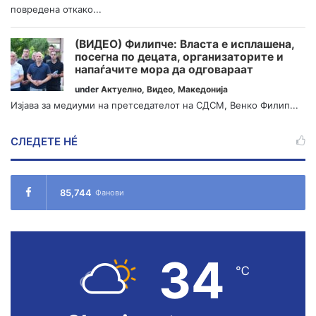
повредена откако...
(ВИДЕО) Филипче: Власта е исплашена,
посегна по децата, организаторите и
напаѓачите мора да одговараат
under
Актуелно
,
Видео
,
Македонија
Изјава за медиуми на претседателот на СДСМ, Венко Филип...
СЛЕДЕТЕ НÉ
85,744
Фанови
34
℃