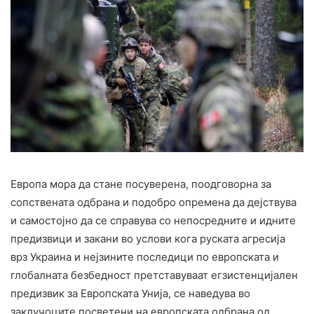
Европа мора да стане посуверена, поодговорна за
сопствената одбрана и подобро опремена да дејствува
и самостојно да се справува со непосредните и идните
предизвици и закани во услови кога руската агресија
врз Украина и нејзините последици по европската и
глобалната безбедност претставуваат егзистенцијален
предизвик за Европската Унија, се наведува во
заклучоците посветени на европската одбрана од