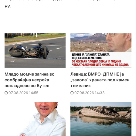
ЕУ.
Младо момче загина во
Левица: ВМРО-ДПМНЕ ја
сообраќајна несреќа
„закопа“ храната под камен
попладнево во Бутел
темелник
07.08.2026 14:55
07.08.2026 14:33