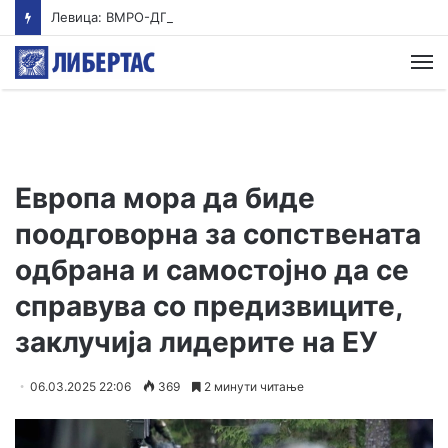
Левица: ВМРО-ДПМНЕ ја „закопа“ храната под камен темелник
М
Европа мора да биде
поодговорна за сопствената
одбрана и самостојно да се
справува со предизвиците,
заклучија лидерите на ЕУ
06.03.2025 22:06
369
2 минути читање