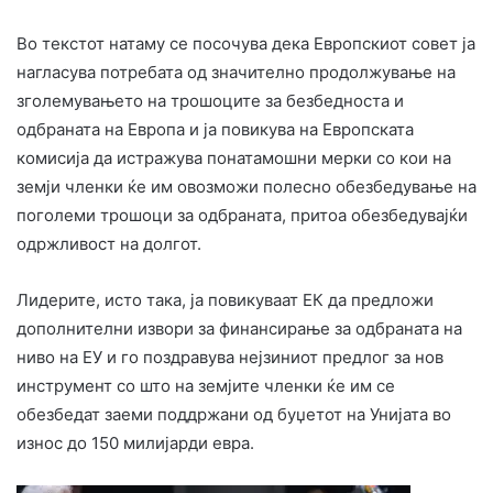
Во текстот натаму се посочува дека Европскиот совет ја
нагласува потребата од значително продолжување на
зголемувањето на трошоците за безбедноста и
одбраната на Европа и ја повикува на Европската
комисија да истражува понатамошни мерки со кои на
земји членки ќе им овозможи полесно обезбедување на
поголеми трошоци за одбраната, притоа обезбедувајќи
одржливост на долгот.
Лидерите, исто така, ја повикуваат ЕК да предложи
дополнителни извори за финансирање за одбраната на
ниво на ЕУ и го поздравува нејзиниот предлог за нов
инструмент со што на земјите членки ќе им се
обезбедат заеми поддржани од буџетот на Унијата во
износ до 150 милијарди евра.