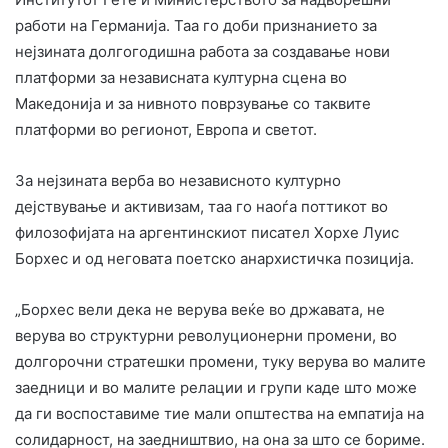
работи на Германија. Таа го доби признанието за
нејзината долгогодишна работа за создавање нови
платформи за независната културна сцена во
Македонија и за нивното поврзување со таквите
платформи во регионот, Европа и светот.
За нејзината верба во независното културно
дејствување и активизам, таа го наоѓа поттикот во
филозофијата на аргентинскиот писател Хорхе Луис
Борхес и од неговата поетско анархистичка позиција.
„Борхес вели дека не верува веќе во државата, не
верува во структурни револуционерни промени, во
долгорочни стратешки промени, туку верува во малите
заедници и во малите релации и групи каде што може
да ги воспоставиме тие мали општества на емпатија на
солидарност, на заедништвио, на она за што се бориме.