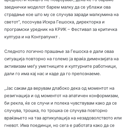
заеднички моделот барем малку да се ублажи ова
страдање кое што му се случува заради малкумина на
светот“, посочува Искра Гешоска, директорка и
програмски уредник на КРИК – Фестивал за критичка
култура и на Контрапункт .
Следното логично прашање за Гешоска е дали оваа
ситуација повторно на големо ја враќа димензијата на
активизам меѓу уметниците и културните работници,
дали го има кај нас и каде да го препознаеме.
„Јас сакам да верувам длабоко дека од моментот на
резигнација и од моментот на апатичен конформизам,
би рекла, ќе се случи и полека чувствувам како да се
случува, трошка, по трошка се случува повторно
враќањето на таа артикулација на незадоволството или
гневот. Има поединци, но сега е работата како да се