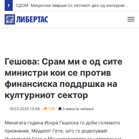
СДСМ: Мицкоски заврши со летниот дел од екскурзијата – од денеска стручен дел во Брисел
М
Гешова: Срам ми е од сите
министри кои се против
финансиска поддршка на
културниот сектор
16.02.2025 13:46
738
3 минути читање
Минатата година Искра Гешоска го доби големото
признание, Медалот Гете, што го доделуваат
Институтот Гете и Министерството за надворешни