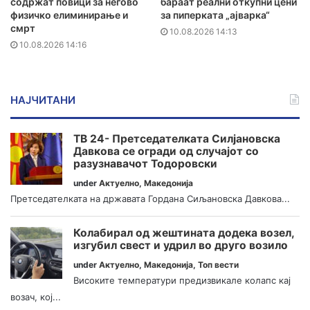
содржат повици за негово
бараат реални откупни цени
физичко елиминирање и
за пиперката „ајварка“
смрт
10.08.2026 14:13
10.08.2026 14:16
НАЈЧИТАНИ
ТВ 24- Претседателката Силјановска
Давкова се огради од случајот со
разузнавачот Тодоровски
under
Актуелно
,
Македонија
Претседателката на државата Гордана Сиљановска Давкова...
Колабирал од жештината додека возел,
изгубил свест и удрил во друго возило
under
Актуелно
,
Македонија
,
Топ вести
Високите температури предизвикале колапс кај
возач, кој...