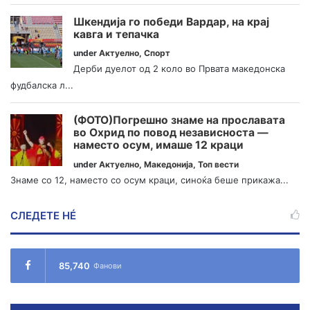
Шкендија го победи Вардар, на крај
кавга и тепачка
under
Актуелно
,
Спорт
Дерби дуелот од 2 коло во Првата македонска
фудбалска л...
(ФОТО)Погрешно знаме на прославата
во Охрид по повод независноста —
наместо осум, имаше 12 краци
under
Актуелно
,
Македонија
,
Топ вести
Знаме со 12, наместо со осум краци, синоќа беше прикажа...
СЛЕДЕТЕ НÉ
85,740
Фанови