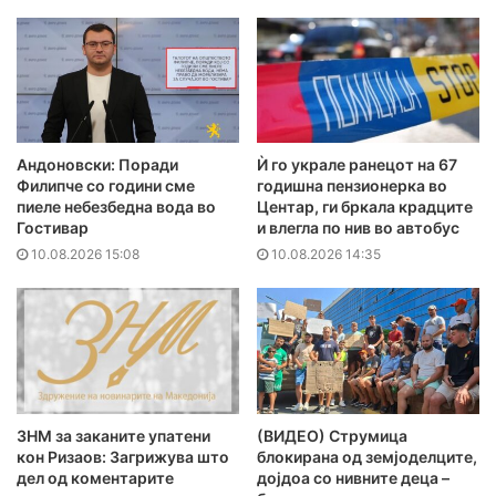
Андоновски: Поради
Ѝ го украле ранецот на 67
Филипче со години сме
годишна пензионерка во
пиеле небезбедна вода во
Центар, ги бркала крадците
Гостивар
и влегла по нив во автобус
10.08.2026 15:08
10.08.2026 14:35
ЗНМ за заканите упатени
(ВИДЕО) Струмица
кон Ризаов: Загрижува што
блокирана од земјоделците,
дел од коментарите
дојдоа со нивните деца –