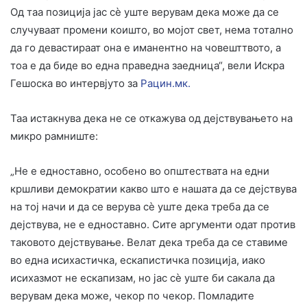
Од таа позиција јас сѐ уште верувам дека може да се
случуваат промени коишто, во мојот свет, нема тотално
да го девастираат она е иманентно на човешттвото, а
тоа е да биде во една праведна заедница“, вели Искра
Гешоска во интервјуто за
Рацин.мк.
Таа истакнува дека не се откажува од дејствувањето на
микро рамниште:
„Не е едноставно, особено во општествата на едни
кршливи демократии какво што е нашата да се дејствува
на тој начи и да се верува сѐ уште дека треба да се
дејствува, не е едноставно. Сите аргументи одат против
таковото дејствување. Велат дека треба да се ставиме
во една исихастичка, ескапистичка позиција, иако
исихазмот не ескапизам, но јас сѐ уште би сакала да
верувам дека може, чекор по чекор. Помладите