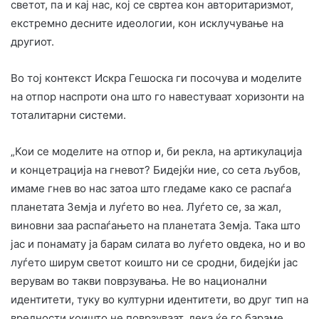
светот, па и кај нас, кој се свртеа кон авторитаризмот,
екстремно десните идеологии, кон исклучување на
другиот.
Во тој контекст Искра Гешоска ги посочува и моделите
на отпор наспроти она што го навестуваат хоризонти на
тоталитарни системи.
„Кои се моделите на отпор и, би рекла, на артикулација
и концетрација на гневот? Бидејќи ние, со сета љубов,
имаме гнев во нас затоа што гледаме како се распаѓа
планетата Земја и луѓето во неа. Луѓето се, за жал,
виновни заа распаѓањето на планетата Земја. Така што
јас и понамату ја барам силата во луѓето овдека, но и во
луѓето ширум светот коишто ни се сродни, бидејќи јас
верувам во такви поврзувања. Не во национални
идентитети, туку во културни идентитети, во друг тип на
вредности коишто не поврзуваат, дека ќе го бараме