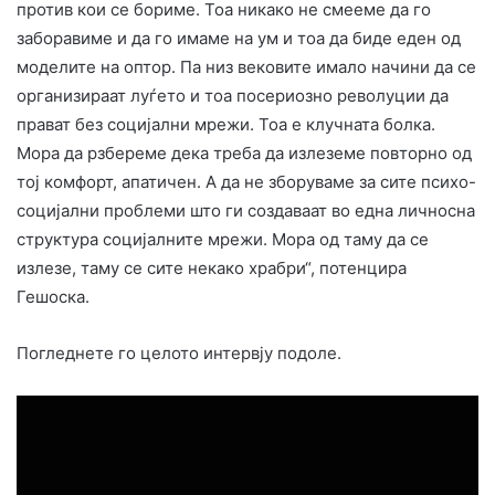
против кои се бориме. Тоа никако не смееме да го
заборавиме и да го имаме на ум и тоа да биде еден од
моделите на оптор. Па низ вековите имало начини да се
организираат луѓето и тоа посериозно револуции да
прават без социјални мрежи. Тоа е клучната болка.
Мора да рзбереме дека треба да излеземe повторно од
тој комфорт, апатичен. А да не зборуваме за сите психо-
социјални проблеми што ги создаваат во една личносна
структура социјалните мрежи. Мора од таму да се
излезе, таму се сите некако храбри“, потенцира
Гешоска.
Погледнете го целото интервју подоле.