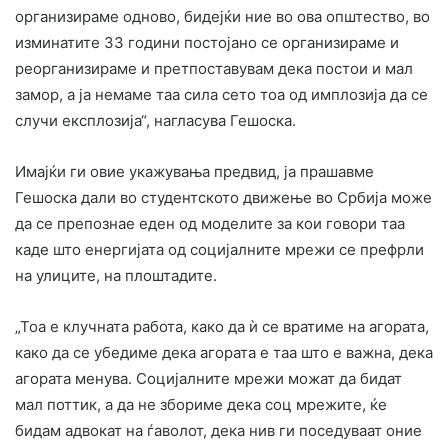
организираме одново, бидејќи ние во ова општество, во
изминатите 33 години постојано се организираме и
реорганизираме и претпоставувам дека постои и мал
замор, а ја немаме таа сила сето тоа од имплозија да се
случи експлозија“, нагласува Гешоска.
Имајќи ги овие укажувања предвид, ја прашавме
Гешоска дали во студентското движење во Србија може
да се препознае еден од моделите за кои говори таа
каде што енергијата од социјалните мрежи се префрли
на улиците, на плоштадите.
„Тоа е клучната работа, како да ѝ се вратиме на агората,
како да се убедиме дека агората е таа што е важна, дека
агората менува. Социјалните мрежи можат да бидат
мал поттик, а да не збориме дека соц мрежите, ќе
бидам адвокат на ѓаволот, дека нив ги поседуваат оние