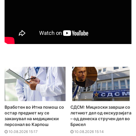
Вработен во Итна помош со
СДСМ: Мицкоски заврши со
остар предмет му се
летниот дел од екскурзијата
заканувал на медицински
– од денеска стручен дел во
персонал во Карпош
Брисел
10.08.2026 15:17
10.08.2026 15:14