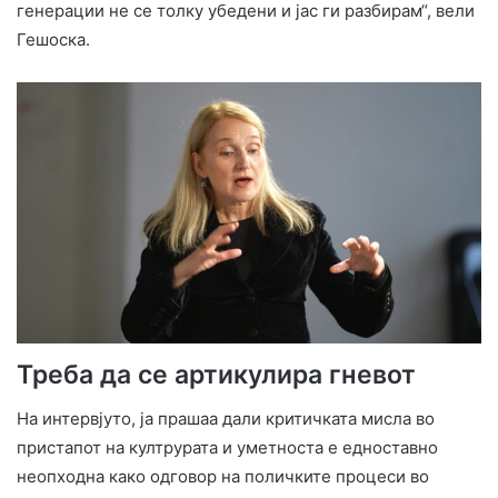
генерации не се толку убедени и јас ги разбирам“, вели
Гешоска.
Треба да се артикулира гневот
На интервјуто, ја прашаа дали критичката мисла во
пристапот на култрурата и уметноста е едноставно
неопходна како одговор на поличките процеси во