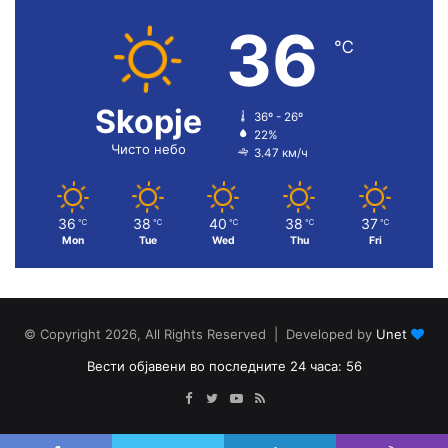
36
℃
Skopje
36º - 26º
22%
Чисто небо
3.47 км/ч
36
38
40
38
37
℃
℃
℃
℃
℃
Mon
Tue
Wed
Thu
Fri
© Copyright 2026, All Rights Reserved | Developed by
Unet
Вести објавени во последните 24 часа: 56
Facebook
Twitter
YouTube
RSS