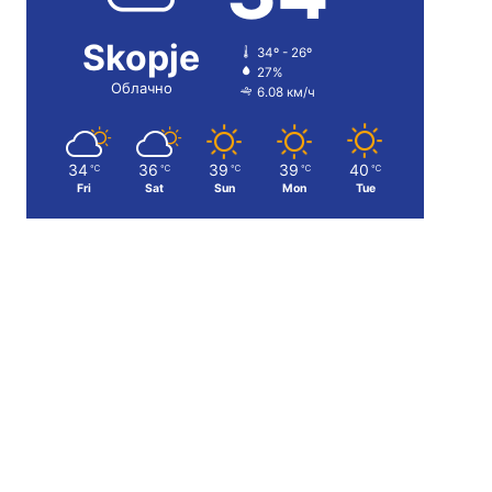
Skopje
34º - 26º
27%
Облачно
6.08 км/ч
34
36
39
39
40
℃
℃
℃
℃
℃
Fri
Sat
Sun
Mon
Tue