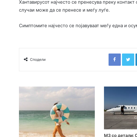
Хантавирусот најчесто се пренесува преку контакт 
случаи може да се пренесе и меѓу луѓе.
Симптомите најчесто се појавуваат меѓу една и осу
Faceboo
T
Сподели
MЗ со детали: 