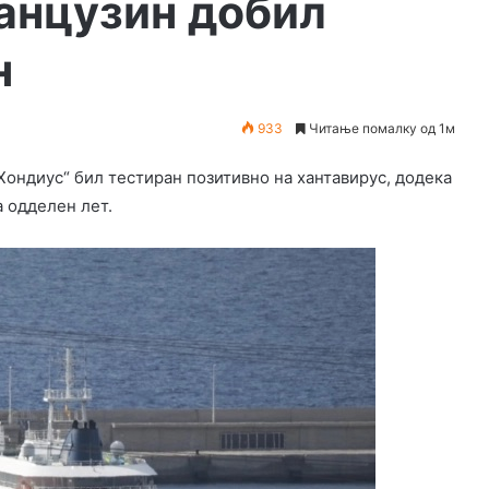
ранцузин добил
н
933
Читање помалку од 1м
Хондиус“ бил тестиран позитивно на хантавирус, додека
 одделен лет.