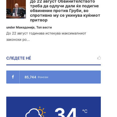
До 22 август Обвинителството
треба да одлучи дали ќе подигне
обвинение против Груби, во
спротивно му се укинува куќниот
притвор
under
Македонија
,
Топ вести
До 22 август годинава истекува максималниот
законски ро...
СЛЕДЕТЕ НÉ
85,744
Фанови
34
℃