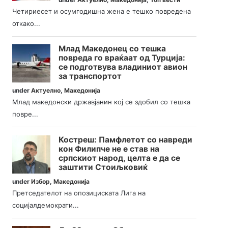
Четириесет и осумгодишна жена е тешко повредена
откако...
Млад Македонец со тешка
повреда го враќаат од Турција:
се подготвува владиниот авион
за транспортот
under
Актуелно
,
Македонија
Млад македонски државјанин кој се здобил со тешка
повре...
Костреш: Памфлетот со навреди
кон Филипче не е став на
српскиот народ, целта е да се
заштити Стоиљковиќ
under
Избор
,
Македонија
Претседателот на опозициската Лига на
социјалдемократи...