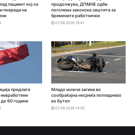
лад пациент кој се
продолжува, ДПМНЕ одби
и повреди на
поголема законска заштита за
ени
бремените работнички
4
07.08.2026 16:41
ција предлага
Младо момче загина во
 невработени
сообраќајна несреќа попладнево
 до 60 години
во Бутел
6
07.08.2026 14:55