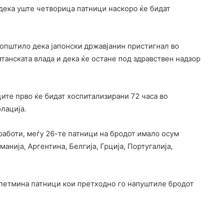
дека уште четворица патници наскоро ќе бидат
општило дека јапонски државјанин пристигнал во
танската влада и дека ќе остане под здравствен надзор
ците прво ќе бидат хоспитализирани 72 часа во
лација.
аботи, меѓу 26-те патници на бродот имало осум
анија, Аргентина, Белгија, Грција, Португалија,
 петмина патници кои претходно го напуштиле бродот