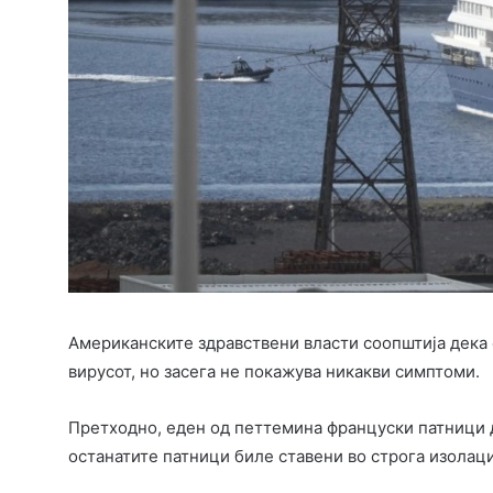
Американските здравствени власти соопштија дека 
вирусот, но засега не покажува никакви симптоми.
Претходно, еден од петтемина француски патници д
останатите патници биле ставени во строга изолац