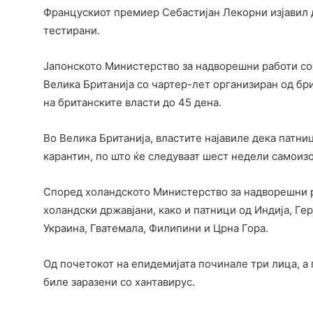
Францускиот премиер Себастијан Лекорни изјавил 
тестирани.
Јапонското Министерство за надворешни работи со
Велика Британија со чартер-лет организиран од бри
на британските власти до 45 дена.
Во Велика Британија, властите најавиле дека патни
карантин, по што ќе следуваат шест недели самоизо
Според холандското Министерство за надворешни р
холандски државјани, како и патници од Индија, Герм
Украина, Гватемала, Филипини и Црна Гора.
Од почетокот на епидемијата починале три лица, а
биле заразени со хантавирус.