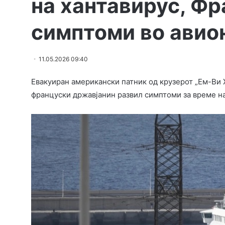
на хантавирус, Ф
симптоми во авио
11.05.2026 09:40
Евакуиран американски патник од крузерот „Ем-Ви 
француски државјанин развил симптоми за време на