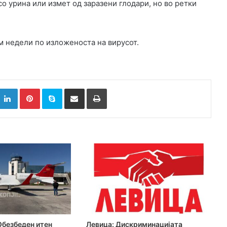
со урина или измет од заразени глодари, но во ретки
м недели по изложеноста на вирусот.
k
witter
LinkedIn
Pinterest
Skype
Сподели преку Е-маил
Испринтај
Обезбеден итен
Левица: Дискриминацијата