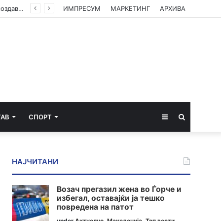
Green Coast го носи Nammos Hotels & Resorts во Албанија: Нова lifestyle дестинација се создава на албанската ривиера
ИМПРЕСУМ
МАРКЕТИНГ
АРХИВА
Sidebar
Пребарај
ТАВ
СПОРТ
за
НАЈЧИТАНИ
Возач прегазил жена во Ѓорче и
избегал, оставајќи ја тешко
повредена на патот
under
Актуелно
,
Македонија
,
Топ вести