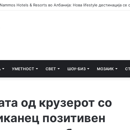
А
УМЕТНОСТ
СВЕТ
ШОУ-БИЗ
МОЗАИК
С
ата од крузерот со
иканец позитивен