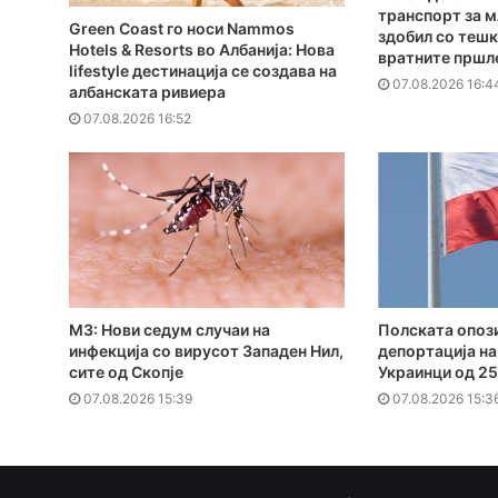
транспорт за м
Green Coast го носи Nammos
здобил со тешк
Hotels & Resorts во Албанија: Нова
вратните пршл
lifestyle дестинација се создава на
07.08.2026 16:4
албанската ривиера
07.08.2026 16:52
МЗ: Нови седум случаи на
Полската опози
инфекција со вирусот Западен Нил,
депортација на
сите од Скопје
Украинци од 25
07.08.2026 15:39
07.08.2026 15:3