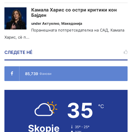
Камала Харис со остри критики кон
Бајден
under
Актуелно
,
Македонија
Поранешната потпретседателка на САД, Камала
Харис, сè п...
СЛЕДЕТЕ НÉ
85,739
Фанови
35
℃
Skopje
35º - 25º