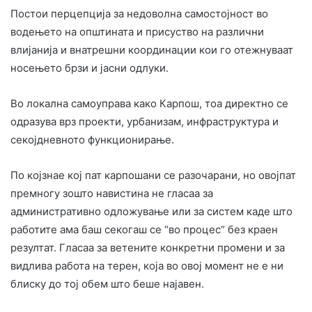
Постои перцепција за недоволна самостојност во
водењето на општината и присуство на различни
влијанија и внатрешни координации кои го отежнуваат
носењето брзи и јасни одлуки.
Во локална самоуправа како Карпош, тоа директно се
одразува врз проекти, урбанизам, инфраструктура и
секојдневното функционирање.
По којзнае кој пат карпошани се разочарани, но овојпат
премногу зошто навистина не гласаа за
административно одложување или за систем каде што
работите ама баш секогаш се “во процес“ без краен
резултат. Гласаа за ветените конкретни промени и за
видлива работа на терен, која во овој момент не е ни
блиску до тој обем што беше најавен.