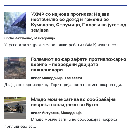
УХМР со најнова прогноза: Најави
нестабилно со дожд и грмежи во
Куманово, Струмица, Полог и на југот од
земјава
under
Актуелно
,
Македонија
Управата за хидрометеоролошки работи (УХМР) излезе со н...
Големиот пожар зафати противпожарно
возило – повредени двајцата
пожарникари
under
Македонија
,
Топ вести
Двајца пожарникари од Територијалната противпожарна еди...
Младо момче загина во сообраќајна
несреќа попладнево во Бутел
under
Актуелно
,
Македонија
Младо момче загина во сообраќајна несреќа
попладнево во...