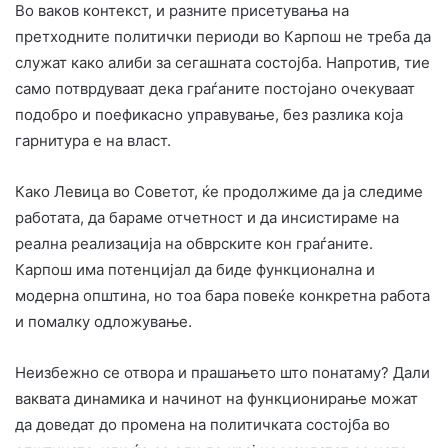
Во ваков контекст, и разните присетувања на
претходните политички периоди во Карпош не треба да
служат како алиби за сегашната состојба. Напротив, тие
само потврдуваат дека граѓаните постојано очекуваат
подобро и поефикасно управување, без разлика која
гарнитура е на власт.
Како Левица во Советот, ќе продолжиме да ја следиме
работата, да бараме отчетност и да инсистираме на
реална реализација на обврските кон граѓаните.
Карпош има потенцијал да биде функционална и
модерна општина, но тоа бара повеќе конкретна работа
и помалку одложување.
Неизбежно се отвора и прашањето што понатаму? Дали
ваквата динамика и начинот на функционирање можат
да доведат до промена на политичката состојба во