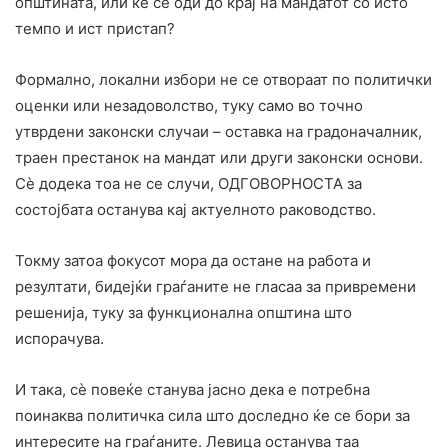
општината, или ќе се оди до крај на мандатот со исто
темпо и ист пристап?
Формално, локални избори не се отвораат по политички
оценки или незадоволство, туку само во точно
утврдени законски случаи – оставка на градоначалник,
траен престанок на мандат или други законски основи.
Сè додека тоа не се случи, ОДГОВОРНОСТА за
состојбата останува кај актуелното раководство.
Токму затоа фокусот мора да остане на работа и
резултати, бидејќи граѓаните не гласаа за привремени
решенија, туку за функционална општина што
испорачува.
И така, сè повеќе станува јасно дека е потребна
поинаква политичка сила што доследно ќе се бори за
интересите на граѓаните. Левица останува таа