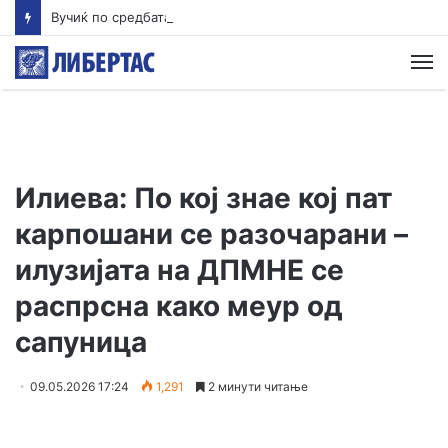
Вучиќ по средбата со Зеленски – мали се шансите Србија брзо да влезе во ЕУ, Украина си ја турка европската агенда
М
Илиева: По кој знае кој пат
карпошани се разочарани –
илузијата на ДПМНЕ се
распрсна како меур од
сапуница
09.05.2026 17:24
1,291
2 минути читање