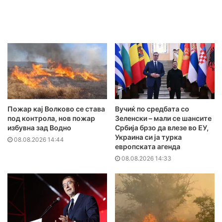
Пожар кај Волково се става
Вучиќ по средбата со
под контрола, нов пожар
Зеленски – мали се шансите
избувна зад Водно
Србија брзо да влезе во ЕУ,
Украина си ја турка
08.08.2026 14:44
европската агенда
08.08.2026 14:33