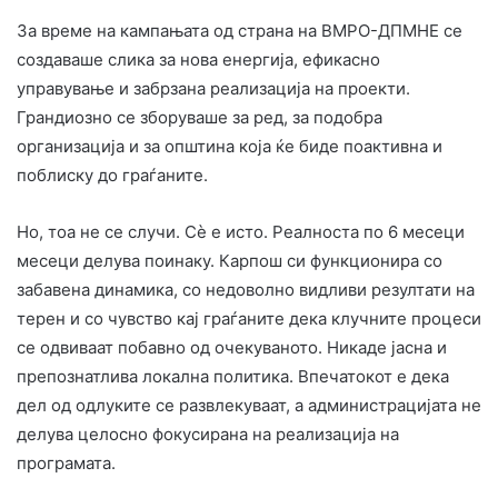
За време на кампањата од страна на ВМРО-ДПМНЕ се
создаваше слика за нова енергија, ефикасно
управување и забрзана реализација на проекти.
Грандиозно се зборуваше за ред, за подобра
организација и за општина која ќе биде поактивна и
поблиску до граѓаните.
Но, тоа не се случи. Сè e исто. Реалноста по 6 месеци
месеци делува поинаку. Карпош си функционира со
забавена динамика, со недоволно видливи резултати на
терен и со чувство кај граѓаните дека клучните процеси
се одвиваат побавно од очекуваното. Никаде јасна и
препознатлива локална политика. Впечатокот е дека
дел од одлуките се развлекуваат, а администрацијата не
делува целосно фокусирана на реализација на
програмата.