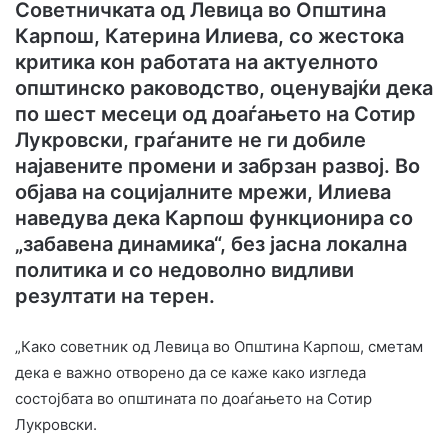
Советничката од Левица во Општина
Карпош, Катерина Илиева, со жестока
критика кон работата на актуелното
општинско раководство, оценувајќи дека
по шест месеци од доаѓањето на Сотир
Лукровски, граѓаните не ги добиле
најавените промени и забрзан развој. Во
објава на социјалните мрежи, Илиева
наведува дека Карпош функционира со
„забавена динамика“, без јасна локална
политика и со недоволно видливи
резултати на терен.
„Како советник од Левица во Општина Карпош, сметам
дека е важно отворено да се каже како изгледа
состојбата во општината по доаѓањето на Сотир
Лукровски.