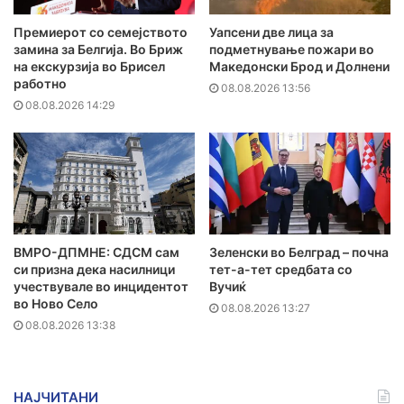
Премиерот со семејството
Уапсени две лица за
замина за Белгија. Во Бриж
подметнување пожари во
на екскурзија во Брисел
Македонски Брод и Долнени
работно
08.08.2026 13:56
08.08.2026 14:29
ВМРО-ДПМНЕ: СДСМ сам
Зеленски во Белград – почна
си призна дека насилници
тет-а-тет средбата со
учествувале во инцидентот
Вучиќ
во Ново Село
08.08.2026 13:27
08.08.2026 13:38
НАЈЧИТАНИ