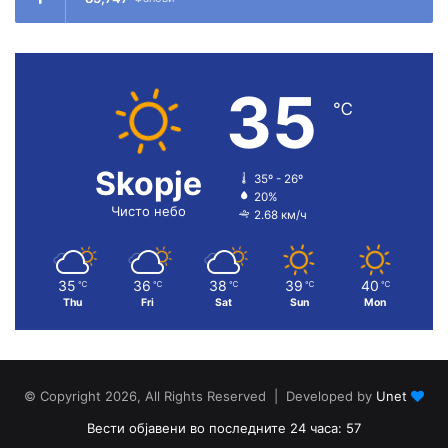
35
℃
Skopje
35º - 26º
20%
Чисто небо
2.68 км/ч
35
36
38
39
40
℃
℃
℃
℃
℃
Thu
Fri
Sat
Sun
Mon
© Copyright 2026, All Rights Reserved | Developed by
Unet
Вести објавени во последните 24 часа: 57