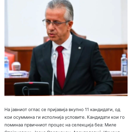
На јавниот оглас се пријавија вкупно 11 кандидати, од
кои осуммина ги исполнија условите. Кандидати кои го
поминаа првичниот процес на селекција беа: Миле