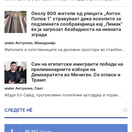
Околу 800 жители од улицата „Антон
Попов 1“ стравуваат дека ископите за
подземната сообраќајница кај „Лимак“
ќе ја загрозат безбедноста на нивната
зграда
under
Актуелно
,
Македонија
Жителите и сопствениците на деловни простори во станбен...
Син на египетски имигранти победи на
прелиминарните избори на
Демократите во Мичиген. Се огласи и
Трамп
under
Актуелно
,
Свет
Абдул Ел-Сајед, прогресивен политички аутсајдер и поран...
СЛЕДЕТЕ НÉ
85,747
Фанови