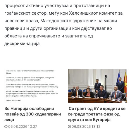
процесот активно учествуваа и претставници на
граѓанскиот сектор, меѓу кои Хелсиншкиот комитет за
човекови права, Македонското здружение на млади
правници и други организации кои дејствуваат во
областа на спречувањето и заштитата од
дискриминација.
Во Нигерија ослободени
Со грант од ЕУ и кредити ќе
повеќе од 300 киднапирани
се гради третата фаза од
лица
пругата кон Бугарија
06.08.2026 13:27
06.08.2026 13:12