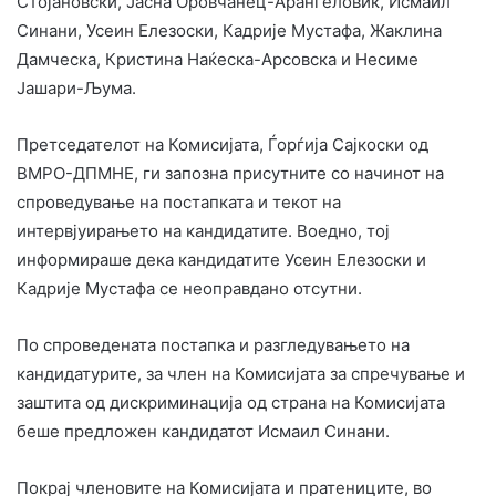
Стојановски, Јасна Оровчанец-Арангеловиќ, Исмаил
Синани, Усеин Елезоски, Кадрије Мустафа, Жаклина
Дамческа, Кристина Наќеска-Арсовска и Несиме
Јашари-Љума.
Претседателот на Комисијата, Ѓорѓија Сајкоски од
ВМРО-ДПМНЕ, ги запозна присутните со начинот на
спроведување на постапката и текот на
интервјуирањето на кандидатите. Воедно, тој
информираше дека кандидатите Усеин Елезоски и
Кадрије Мустафа се неоправдано отсутни.
По спроведената постапка и разгледувањето на
кандидатурите, за член на Комисијата за спречување и
заштита од дискриминација од страна на Комисијата
беше предложен кандидатот Исмаил Синани.
Покрај членовите на Комисијата и пратениците, во