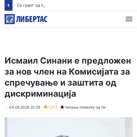
Со грант од ЕУ и кредити ќе се гради третата фаза од пругата кон Бугарија
М
Исмаил Синани е предложен
за нов член на Комисијата за
спречување и заштита од
дискриминација
04.06.2026 20:29
1,213
Читање помалку од 1м