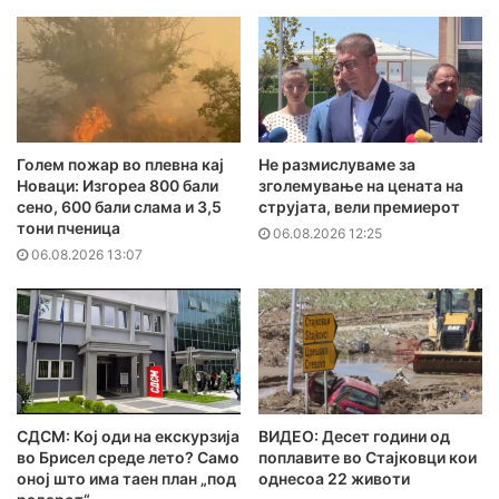
Голем пожар во плевна кај
Не размислуваме за
Новаци: Изгореа 800 бали
зголемување на цената на
сено, 600 бали слама и 3,5
струјата, вели премиерот
тони пченица
06.08.2026 12:25
06.08.2026 13:07
СДСМ: Кој оди на екскурзија
ВИДЕО: Десет години од
во Брисел среде лето? Само
поплавите во Стајковци кои
оној што има таен план „под
однесоа 22 животи