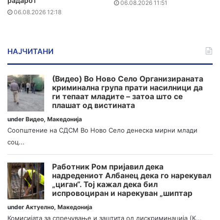
радарот“
06.08.2026 11:51
06.08.2026 12:18
НАЈЧИТАНИ
(Видео) Во Ново Село Организираната
криминална група прати насилници да
ги тепаат младите – затоа што се
плашат од вистината
under
Видео
,
Македонија
Соопштение на СДСМ Во Ново Село денеска мирни млади
соц...
Работник Ром пријавил дека
надредениот Албанец дека го нарекувал
„циган“. Тој кажал дека бил
испровоциран и нарекуван „шиптар
under
Актуелно
,
Македонија
Комисијата за спречување и заштита од дискриминација (К...