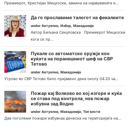
Премиерот, Христијан Мицкоски, замина на најавуваната е...
Да го прославиме талогот на фекалиите
under
Актуелно
,
Избор
,
Македонија
Автор Биљана Секуловска Премиерот Мицкоски
кога се пр...
Пукале со автоматско оружје кон
куќата на поранешниот шеф на СВР
Тетово
under
Актуелно
,
Македонија
Утрово во СВР Тетово било пријавено дека околу 04:20 ча...
Пожар кај Волково во кој изгоре и куќа
се става под контрола, нов пожар
избувна зад Водно
under
Актуелно
,
Македонија
,
Топ вести
Два поголеми пожари избувнаа денеска на територијата на...