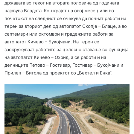
државата во текот на втората половина од годината –
најавува Владата. Кон крајот на овој месец или во
почетокот на следниот се очекува да почнат работи на
терен за вториот дел од автопатот Скопје – Блаце, а во
септември или октомври и градежните работи за
автопатот Кичево – Букојчани. На терен се
заокружуваат работите за целосно ставање во функција
на автопатот Кичево – Охрид, а се работи и на
делниците Тетово – Гостивар, Гостивар – Букојчани и
Прилеп – Битола од проектот со „Бехтел и Енка“.