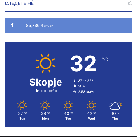
СЛЕДЕТЕ НÉ
85,736
Фанови
32
℃
Skopje
37º - 25º
30%
Чисто небо
2.58 км/ч
37
39
40
42
40
℃
℃
℃
℃
℃
Sun
Mon
Tue
Wed
Thu