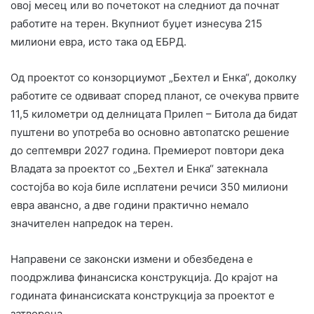
овој месец или во почетокот на следниот да почнат
работите на терен. Вкупниот буџет изнесува 215
милиони евра, исто така од ЕБРД.
Од проектот со конзорциумот „Бехтел и Енка“, доколку
работите се одвиваат според планот, се очекува првите
11,5 километри од делницата Прилеп – Битола да бидат
пуштени во употреба во основно автопатско решение
до септември 2027 година. Премиерот повтори дека
Владата за проектот со „Бехтел и Енка“ затекнала
состојба во која биле исплатени речиси 350 милиони
евра авансно, а две години практично немало
значителен напредок на терен.
Направени се законски измени и обезбедена е
поодржлива финансиска конструкција. До крајот на
годината финансиската конструкција за проектот е
затворена.