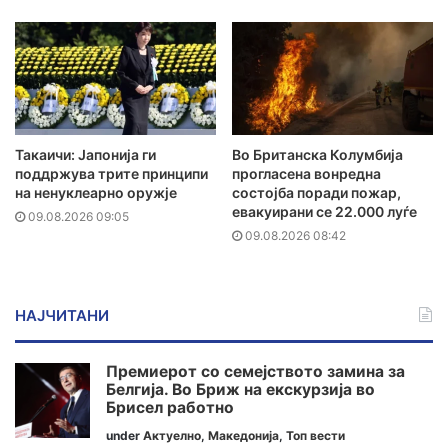
Такаичи: Јапонија ги
Во Британска Колумбија
поддржува трите принципи
прогласена вонредна
на ненуклеарно оружје
состојба поради пожар,
евакуирани се 22.000 луѓе
09.08.2026 09:05
09.08.2026 08:42
НАЈЧИТАНИ
Премиерот со семејството замина за
Белгија. Во Бриж на екскурзија во
Брисел работно
under
Актуелно
,
Македонија
,
Топ вести