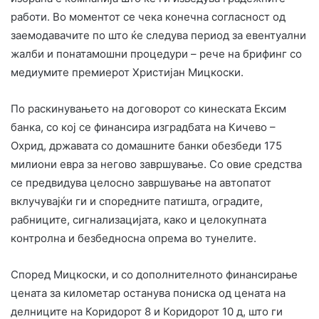
работи. Во моментот се чека конечна согласност од
заемодавачите по што ќе следува период за евентуални
жалби и понатамошни процедури – рече на брифинг со
медиумите премиерот Христијан Мицкоски.
По раскинувањето на договорот со кинеската Ексим
банка, со кој се финансира изградбата на Кичево –
Охрид, државата со домашните банки обезбеди 175
милиони евра за негово завршување. Со овие средства
се предвидува целосно завршување на автопатот
вклучувајќи ги и споредните патишта, оградите,
рабниците, сигнализацијата, како и целокупната
контролна и безбедносна опрема во тунелите.
Според Мицкоски, и со дополнителното финансирање
цената за километар останува пониска од цената на
делниците на Коридорот 8 и Коридорот 10 д, што ги