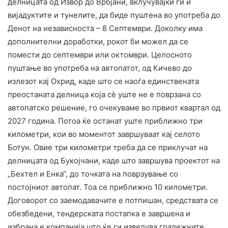
делницата од Извор до Врбјани, вклучувајќи ги и
вијадуктите и тунелите, да биде пуштена во употреба до
Денот на независноста – 8 Септември. Доколку има
дополнителни доработки, рокот би можел да се
помести до септември или октомври. Целосното
пуштање во употреба на автопатот, од Кичево до
излезот кај Охрид, каде што се наоѓа единствената
преостаната делница која сè уште не е поврзана со
автопатско решение, го очекуваме во првиот квартал од
2027 година. Потоа ќе останат уште приближно три
километри, кои во моментот завршуваат кај селото
Ботун. Овие три километри треба да се приклучат на
делницата од Букојчани, каде што завршува проектот на
„Бехтел и Енка“, до точката на поврзување со
постојниот автопат. Тоа се приближно 10 километри.
Договорот со заемодавачите е потпишан, средствата се
обезбедени, тендерската постапка е завршена и
избрана е компанија што ќе ги изведува градежните