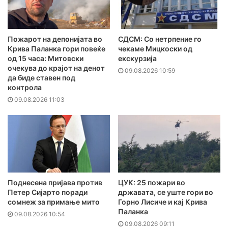
Пожарот на депонијата во
СДСМ: Со нетрпение го
Крива Паланка гори повеќе
чекаме Мицкоски од
од 15 часа: Митовски
екскурзија
очекува до крајот на денот
09.08.2026 10:59
да биде ставен под
контрола
09.08.2026 11:03
Поднесена пријава против
ЦУК: 25 пожари во
Петер Сијарто поради
државата, се уште гори во
сомнеж за примање мито
Горно Лисиче и кај Крива
Паланка
09.08.2026 10:54
09.08.2026 09:11