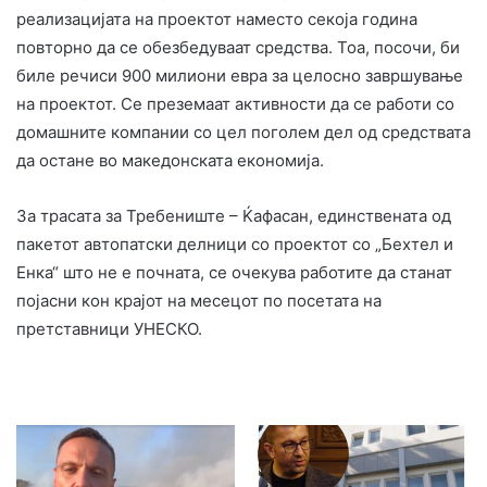
реализацијата на проектот наместо секоја година
повторно да се обезбедуваат средства. Тоа, посочи, би
биле речиси 900 милиони евра за целосно завршување
на проектот. Се преземаат активности да се работи со
домашните компании со цел поголем дел од средствата
да остане во македонската економија.
За трасата за Требениште – Ќафасан, единствената од
пакетот автопатски делници со проектот со „Бехтел и
Енка“ што не е почната, се очекува работите да станат
појасни кон крајот на месецот по посетата на
претставници УНЕСКО.