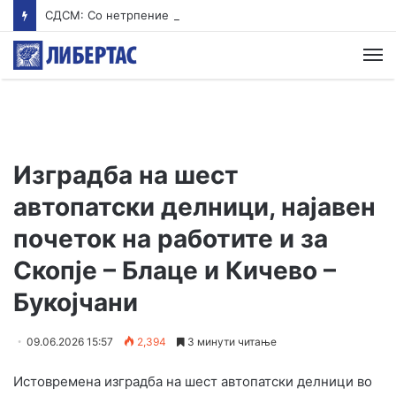
СДСМ: Со нетрпение го чекаме Мицкоски од екскурзија
М
Изградба на шест
автопатски делници, најавен
почеток на работите и за
Скопје – Блаце и Кичево –
Букојчани
09.06.2026 15:57
2,394
3 минути читање
Истовремена изградба на шест автопатски делници во