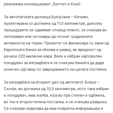
реализира конзорциумот „Бехтел и Енка“.
За автопатската делница Букојчани – Кичево,
проектирана со должина од 11,5 километри, доколку
процедурите се одвиваат според планот, се очекува во
септември или октомври да почнат градежните
активности на терен. Проектот се финансира со заем од
Европската банка за обнова и развој, во вредност од
речиси 220 милиони евра. Веќе е избран најповолен
понудувач за изградбата и се очекува банката да даде
конечен одговор по завршувањето на целата постапка.
За изградбата на вториот дел од автопатот Блаце –
Скопје, во должина од 10,5 километри, исто така избран
е понудувач, има жалба, која во прв степен е одбиена,
во тек е второстепена постапка, и се очекува разврска.
Се очекува неделава да има повратна информација и