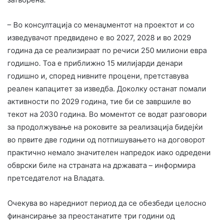
– Во консултација со менаџментот на проектот и со
изведувачот предвидено е во 2027, 2028 и во 2029
година да се реализираат по речиси 250 милиони евра
годишно. Тоа е приближно 15 милијарди денари
годишно и, според нивните процени, претставува
реален капацитет за изведба. Доколку останат помали
активности по 2029 година, тие би се завршиле во
текот на 2030 година. Во моментот се водат разговори
за продолжување на роковите за реализација бидејќи
во првите две години од потпишувањето на договорот
практично немало значителен напредок иако одредени
обврски биле на страната на државата – информира
претседателот на Владата.
Очекува во наредниот период да се обезбеди целосно
финансирање за преостанатите три години од