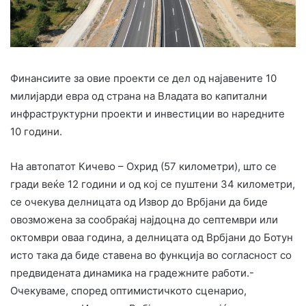
Финансиите за овие проекти се дел од најавените 10
милијарди евра од страна на Владата во капитални
инфраструктурни проекти и инвестиции во наредните
10 години.
На автопатот Кичево – Охрид (57 километри), што се
гради веќе 12 години и од кој се пуштени 34 километри,
се очекува делницата од Извор до Врбјани да биде
овозможена за сообраќај најдоцна до септември или
октомври оваа година, а делницата од Врбјани до Ботун
исто така да биде ставена во функција во согласност со
предвидената динамика на градежните работи.-
Очекуваме, според оптимистичкото сценарио,