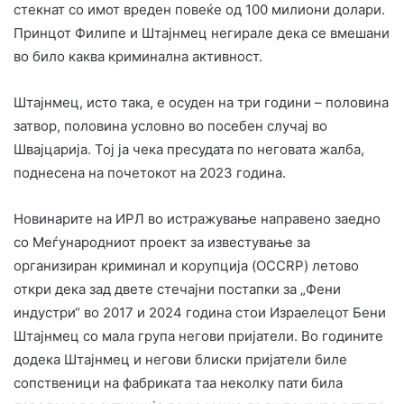
стекнат со имот вреден повеќе од 100 милиони долари.
Принцот Филипе и Штајнмец негирале дека се вмешани
во било каква криминална активност.
Штајнмец, исто така, е осуден на три години – половина
затвор, половина условно во посебен случај во
Швајцарија. Тој ја чека пресудата по неговата жалба,
поднесена на почетокот на 2023 година.
Новинарите на ИРЛ во истражување направено заедно
со Меѓународниот проект за известување за
организиран криминал и корупција (OCCRP) летово
откри дека зад двете стечајни постапки за „Фени
индустри“ во 2017 и 2024 година стои Израелецот Бени
Штајнмец со мала група негови пријатели. Во годините
додека Штајнмец и негови блиски пријатели биле
сопственици на фабриката таа неколку пати била