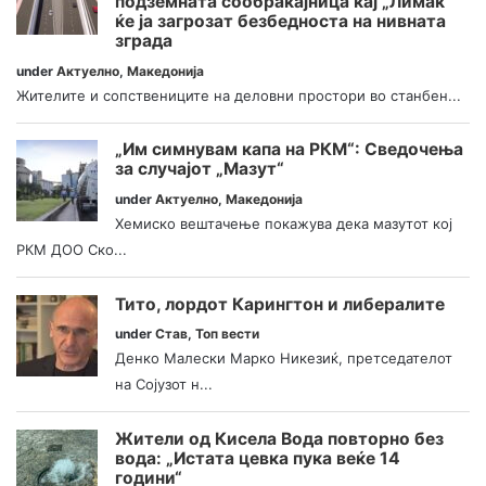
подземната сообраќајница кај „Лимак“
ќе ја загрозат безбедноста на нивната
зграда
under
Актуелно
,
Македонија
Жителите и сопствениците на деловни простори во станбен...
„Им симнувам капа на РКМ“: Сведочења
за случајот „Мазут“
under
Актуелно
,
Македонија
Хемиско вештачење покажува дека мазутот кој
РКМ ДОО Ско...
Тито, лордот Карингтон и либералите
under
Став
,
Топ вести
Денко Малески Марко Никезиќ, претседателот
на Сојузот н...
Жители од Кисела Вода повторно без
вода: „Истата цевка пука веќе 14
години“