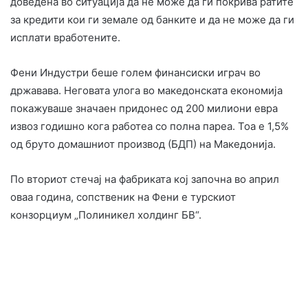
доведена во ситуација да не може да ги покрива ратите
за кредити кои ги земале од банките и да не може да ги
исплати вработените.
Фени Индустри беше голем финансиски играч во
државава. Неговата улога во македонската економија
покажуваше значаен придонес од 200 милиони евра
извоз годишно кога работеа со полна пареа. Тоа е 1,5%
од бруто домашниот производ (БДП) на Македонија.
По вториот стечај на фабриката кој започна во април
оваа година, сопственик на Фени е турскиот
конзорциум „Полиникел холдинг БВ“.