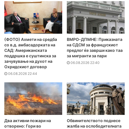
(ФОТО) Ахмети на средба
ВМРО-ДПМНЕ: Приказната
со в.д. амбасадорката на
на СДСМ за францускиот
САД: Американската
предлог ќе заврши како таа
поддршка е суштинска за
за мигранти за пари
зачувување на духот на
06.08.2026 22:40
Охридскиот договор
06.08.2026 22:44
Два активни пожари на
Обвинителството поднесе
отворено: Гори во
жалба на ослободителната