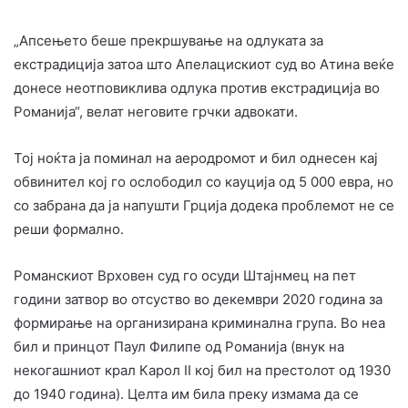
„Апсењето беше прекршување на одлуката за
екстрадиција затоа што Апелацискиот суд во Атина веќе
донесе неотповиклива одлука против екстрадиција во
Романија“, велат неговите грчки адвокати.
Тој ноќта ја поминал на аеродромот и бил однесен кај
обвинител кој го ослободил со кауција од 5 000 евра, но
со забрана да ја напушти Грција додека проблемот не се
реши формално.
Романскиот Врховен суд го осуди Штајнмец на пет
години затвор во отсуство во декември 2020 година за
формирање на организирана криминална група. Во неа
бил и принцот Паул Филипе од Романија (внук на
некогашниот крал Карол II кој бил на престолот од 1930
до 1940 година). Целта им била преку измама да се