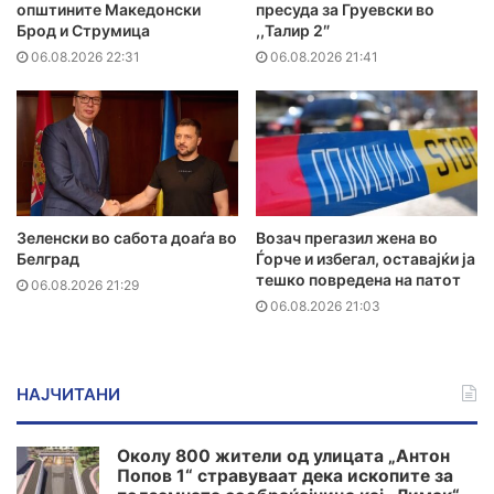
општините Македонски
пресуда за Груевски во
Брод и Струмица
,,Талир 2″
06.08.2026 22:31
06.08.2026 21:41
Зеленски во сабота доаѓа во
Возач прегазил жена во
Белград
Ѓорче и избегал, оставајќи ја
тешко повредена на патот
06.08.2026 21:29
06.08.2026 21:03
НАЈЧИТАНИ
Околу 800 жители од улицата „Антон
Попов 1“ стравуваат дека ископите за