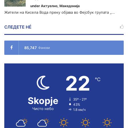
under
Актуелно
,
Македонија
Жители на Кисела Вода преку објава во Фејсбук групата „...
СЛЕДЕТЕ НÉ
85,747
Фанови
22
℃
Skopje
35º - 21º
43%
Чисто небо
1.8 км/ч