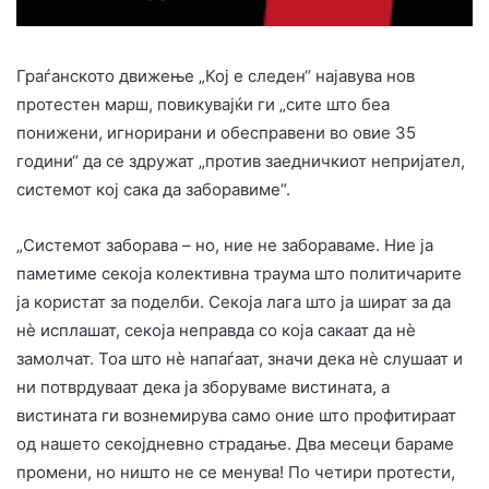
Граѓанското движење „Кој е следен“ најавува нов
протестен марш, повикувајќи ги „сите што беа
понижени, игнорирани и обесправени во овие 35
години“ да се здружат „против заедничкиот непријател,
системот кој сака да заборавиме“.
„Системот заборава – но, ние не забораваме. Ние ја
паметиме секоја колективна траума што политичарите
ја користат за поделби. Секоја лага што ја шират за да
нè исплашат, секоја неправда со која сакаат да нè
замолчат. Тоа што нѐ напаѓаат, значи дека нѐ слушаат и
ни потврдуваат дека ја зборуваме вистината, а
вистината ги вознемирува само оние што профитираат
од нашето секојдневно страдање. Два месеци бараме
промени, но ништо не се менува! По четири протести,