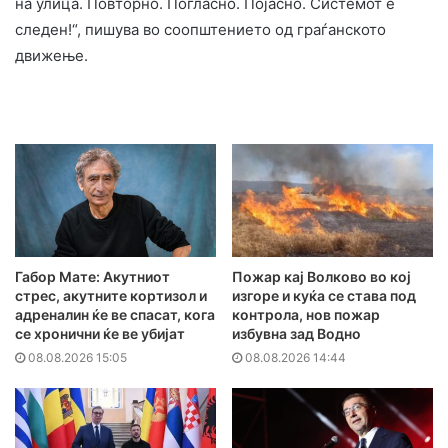
на улица. Повторно. Погласно. Појасно. Системот е
следен!“, пишува во соопштението од граѓанското
движење.
Габор Мате: Акутниот
Пожар кај Волково во кој
стрес, акутните кортизол и
изгоре и куќа се става под
адреналин ќе ве спасат, кога
контрола, нов пожар
се хронични ќе ве убијат
избувна зад Водно
08.08.2026 15:05
08.08.2026 14:44