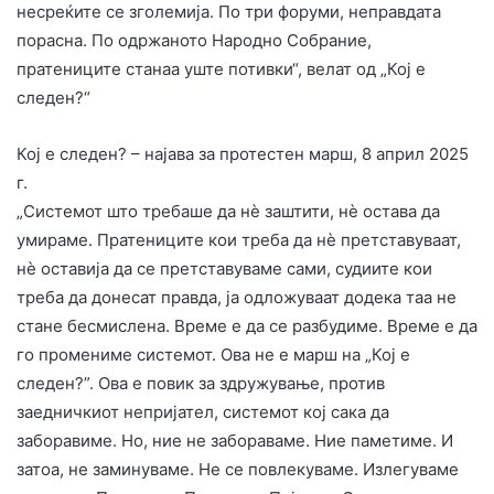
несреќите се зголемија. По три форуми, неправдата
порасна. По одржаното Народно Собрание,
пратениците станаа уште потивки“, велат од „Кој е
следен?“
Кој е следен? – најава за протестен марш, 8 април 2025
г.
„Системот што требаше да нè заштити, нѐ остава да
умираме. Пратениците кои треба да нѐ претставуваат,
нѐ оставија да се претставуваме сами, судиите кои
треба да донесат правда, ја одложуваат додека таа не
стане бесмислена. Време е да се разбудиме. Време е да
го промениме системот. Ова не е марш на „Кој е
следен?”. Ова е повик за здружување, против
заедничкиот непријател, системот кој сака да
заборавиме. Но, ние не забораваме. Ние паметиме. И
затоа, не заминуваме. Не се повлекуваме. Излегуваме