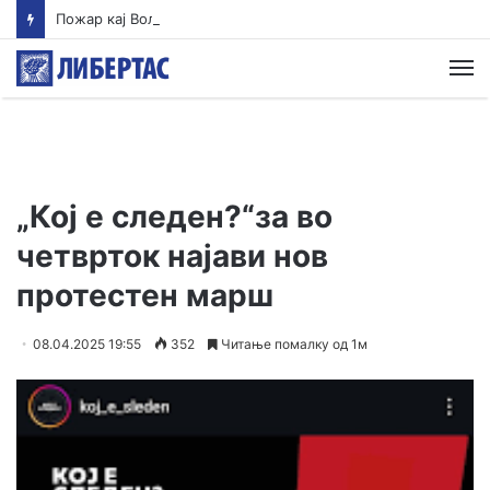
Пожар кај Волково во кој изгоре и куќа се става под контрола, нов пожар избувна зад Водно
М
„Кој е следен?“за во
четврток најави нов
протестен марш
08.04.2025 19:55
352
Читање помалку од 1м