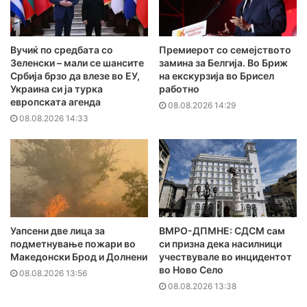
Вучиќ по средбата со
Премиерот со семејството
Зеленски – мали се шансите
замина за Белгија. Во Бриж
Србија брзо да влезе во ЕУ,
на екскурзија во Брисел
Украина си ја турка
работно
европската агенда
08.08.2026 14:29
08.08.2026 14:33
Уапсени две лица за
ВМРО-ДПМНЕ: СДСМ сам
подметнување пожари во
си призна дека насилници
Македонски Брод и Долнени
учествувале во инцидентот
во Ново Село
08.08.2026 13:56
08.08.2026 13:38