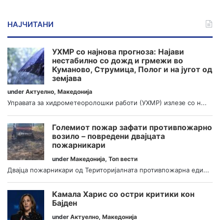
НАЈЧИТАНИ
УХМР со најнова прогноза: Најави
нестабилно со дожд и грмежи во
Куманово, Струмица, Полог и на југот од
земјава
under
Актуелно
,
Македонија
Управата за хидрометеоролошки работи (УХМР) излезе со н...
Големиот пожар зафати противпожарно
возило – повредени двајцата
пожарникари
under
Македонија
,
Топ вести
Двајца пожарникари од Територијалната противпожарна еди...
Камала Харис со остри критики кон
Бајден
under
Актуелно
,
Македонија