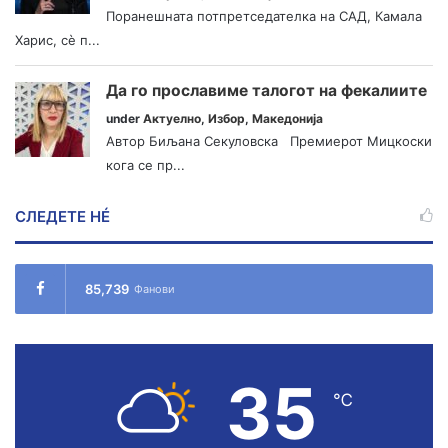
Поранешната потпретседателка на САД, Камала
Харис, сè п...
Да го прославиме талогот на фекалиите
under
Актуелно
,
Избор
,
Македонија
Автор Биљана Секуловска Премиерот Мицкоски
кога се пр...
СЛЕДЕТЕ НÉ
85,739
Фанови
35
℃