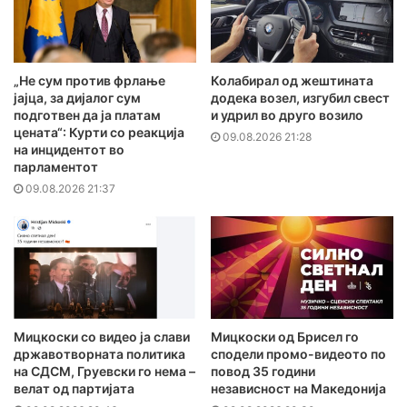
„Не сум против фрлање
Колабирал од жештината
јајца, за дијалог сум
додека возел, изгубил свест
подготвен да ја платам
и удрил во друго возило
цената“: Курти со реакција
09.08.2026 21:28
на инцидентот во
парламентот
09.08.2026 21:37
Мицкоски со видео ја слави
Мицкоски од Брисел го
државотворната политика
сподели промо-видеото по
на СДСМ, Груевски го нема –
повод 35 години
велат од партијата
независност на Македонија