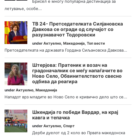
Брисел е многу популарна дестинација за
летување, особе...
ТВ 24- Претседателката Силјановска
Давкова се огради од случајот со
разузнавачот Тодоровски
under
Актуелно
,
Македонија
,
Топ вести
Претседателката на државата Гордана Сиљановска Давкова...
Штерјова: Пратеник и возач на
градоначалник се меѓу напаѓачите во
Ново Село, Обвинителството свесно
одбива да реагира
under
Актуелно
,
Македонија
Нападот врз младите во Ново Село е кривично дело што се...
Шкендија го победи Вардар, на крај
кавга и тепачка
under
Актуелно
,
Спорт
Дерби дуелот од 2 коло во Првата македонска