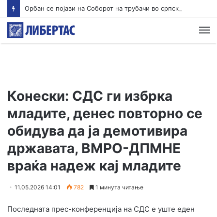
Орбан се појави на Соборот на трубачи во српска Гуча
М
Конески: СДС ги избрка
младите, денес повторно се
обидува да ја демотивира
државата, ВМРО-ДПМНЕ
враќа надеж кај младите
11.05.2026 14:01
782
1 минута читање
Последната прес-конференција на СДС е уште еден