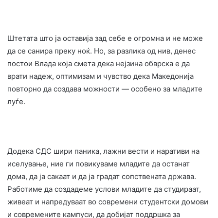
Штетата што ја оставија зад себе е огромна и не може
да се санира преку ноќ. Но, за разлика од нив, денес
постои Влада која смета дека нејзина обврска е да
врати надеж, оптимизам и чувство дека Македонија
повторно да создава можности — особено за младите
луѓе.
Додека СДС шири паника, лажни вести и наративи на
иселување, ние ги повикуваме младите да останат
дома, да ја сакаат и да ја градат сопствената држава.
Работиме да создадеме услови младите да студираат,
живеат и напредуваат во современи студентски домови
и современите кампуси, да добијат поддршка за