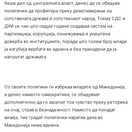
беше дел од централната власт, денес да се обидува
политички да профитира преку демотивирање на
сопствената држава и сопствениот народ. Токму СДС и
ДУИ се тие што седум години создаваа систем на
партизација, корупција, понижувања и уништена
доверба во институциите, поради што голем број млади
ја изгубија вербата во иднина и беа принудени да ја
напуштат државата.
Со своите политики ги избркаа младите од Македонија,
а денес наместо самокритика, се обидуваат
дополнително да го засилат тоа чувство преку реторика
на очај, страв и безнадежност. Наместо да понудат
визија, тие градат политички наратив дека во
Македонија нема иднина.