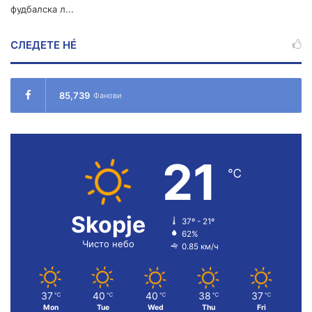
фудбалска л...
СЛЕДЕТЕ НÉ
85,739
Фанови
21
℃
Skopje
37º - 21º
62%
Чисто небо
0.85 км/ч
37
40
40
38
37
℃
℃
℃
℃
℃
Mon
Tue
Wed
Thu
Fri