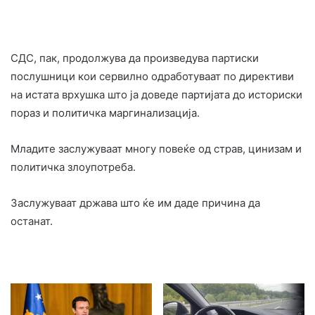
СДС, пак, продолжува да произведува партиски
послушници кои сервилно одработуваат по директиви
на истата врхушка што ја доведе партијата до историски
пораз и политичка маргинализација.
Младите заслужуваат многу повеќе од страв, цинизам и
политичка злоупотреба.
Заслужуваат држава што ќе им даде причина да
останат.