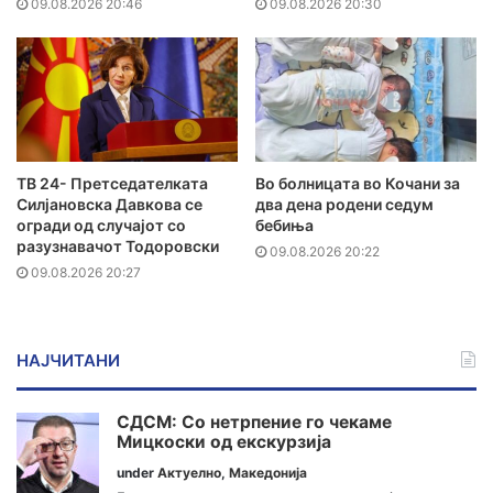
09.08.2026 20:46
09.08.2026 20:30
ТВ 24- Претседателката
Во болницата во Кочани за
Силјановска Давкова се
два дена родени седум
огради од случајот со
бебиња
разузнавачот Тодоровски
09.08.2026 20:22
09.08.2026 20:27
НАЈЧИТАНИ
СДСМ: Со нетрпение го чекаме
Мицкоски од екскурзија
under
Актуелно
,
Македонија